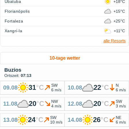
Ubatuba
+18°C
Florianópolis
+15°C
Fortaleza
+25°C
Xangri-la
+11°C
alle Resorts
10-tage wetter
Buzios
Ortszeit:
07:13
SW
N
31
°
C
22
°
C
09.08
10.08
6 m/s
6 m/s
NW
SW
20
°
C
20
°
C
11.08
12.08
4 m/s
3 m/s
SW
NE
24
°
C
26
°
C
13.08
14.08
10 m/s
6 m/s