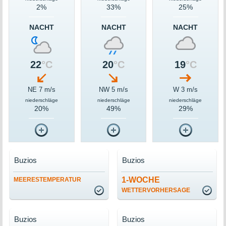
2%
33%
25%
NACHT
NACHT
NACHT
22
°C
20
°C
19
°C
NE 7 m/s
NW 5 m/s
W 3 m/s
niederschläge
niederschläge
niederschläge
20%
49%
29%
Buzios
Buzios
1-WOCHE
MEERESTEMPERATUR
WETTERVORHERSAGE
Buzios
Buzios