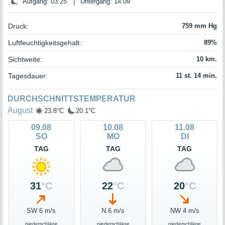
Aufgang: 03:25
|
Untergang: 14:09
Druck:
759 mm Hg
Luftfeuchtigkeitsgehalt:
89%
Sichtweite:
10 km.
Tagesdauer:
11 st. 14 min.
DURCHSCHNITTSTEMPERATUR
August
23.8°C
20.1°C
09.08
10.08
11.08
SO
MO
DI
TAG
TAG
TAG
31
°C
22
°C
20
°C
SW 6 m/s
N 6 m/s
NW 4 m/s
niederschläge
niederschläge
niederschläge