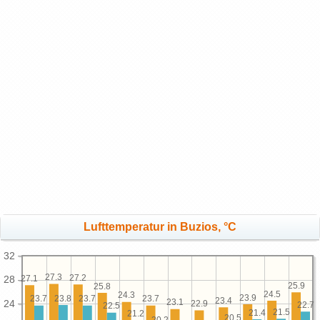
Lufttemperatur in Buzios, °C
32
27.3
27.2
27.1
28
25.9
25.8
24.5
24.3
23.9
23.8
23.7
23.7
23.7
23.4
23.1
24
22.9
22.7
22.5
21.5
21.4
21.2
20.5
20.2