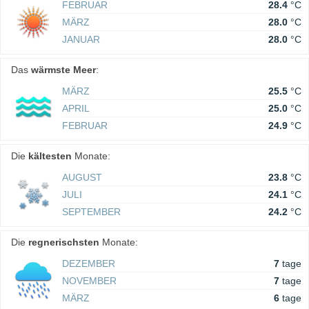
FEBRUAR
28.4
°C
MÄRZ
28.0
°C
JANUAR
28.0
°C
Das
wärmste Meer
:
MÄRZ
25.5
°C
APRIL
25.0
°C
FEBRUAR
24.9
°C
Die
kältesten
Monate:
AUGUST
23.8
°C
JULI
24.1
°C
SEPTEMBER
24.2
°C
Die
regnerischsten
Monate:
DEZEMBER
7
tage
NOVEMBER
7
tage
MÄRZ
6
tage