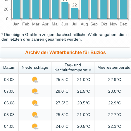
22
20
0
Jan
Feb
Mär
Apr
Mai
Jun
Jul
Aug
Sep
Okt
Nov
Dez
* Die obigen Grafiken zeigen durchschnittliche Wetterangaben, die in
den letzten drei Jahren gesammelt wurden.
Archiv der Wetterberichte für Buzios
Tag- und
Datum
Niederschläge
Meerestemperatu
Nachtlufttemperatur
08.08
25.5°C
21.0°C
22.9°C
07.08
28.0°C
21.5°C
23.0°C
06.08
27.5°C
20.5°C
22.9°C
05.08
25.5°C
21.0°C
22.7°C
04.08
24.0°C
20.5°C
22.3°C