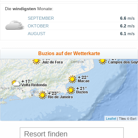
Die
windigsten
Monate:
SEPTEMBER
6.6
m/s
OKTOBER
6.2
m/s
AUGUST
6.1
m/s
Buzios auf der Wetterkarte
Leaflet
| Tiles © Esri