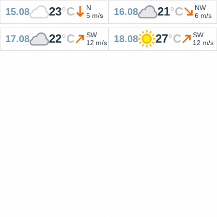
N
NW
23
°
C
21
°
C
15.08
16.08
5 m/s
6 m/s
SW
SW
22
°
C
27
°
C
17.08
18.08
12 m/s
12 m/s