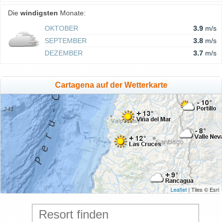
Die
windigsten
Monate:
OKTOBER
3.9
m/s
SEPTEMBER
3.8
m/s
DEZEMBER
3.7
m/s
Cartagena auf der Wetterkarte
Leaflet
| Tiles © Esri