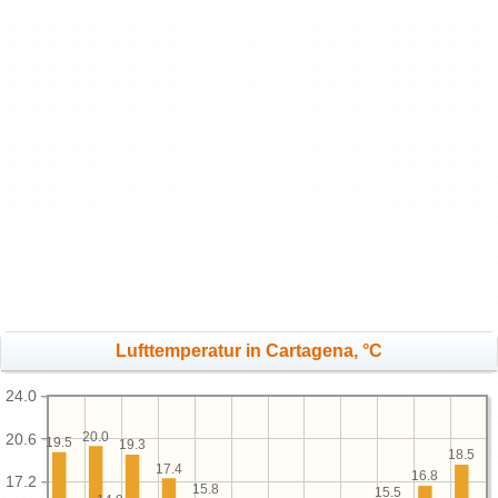
Lufttemperatur in Cartagena, °C
24.0
20.0
20.6
19.5
19.3
18.5
17.4
16.8
17.2
15.8
15.5