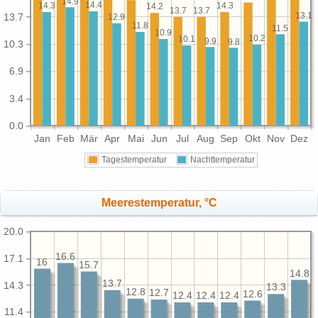
14.9
14.4
14.3
14.3
14.2
13.7
13.7
13.1
13.7
12.9
11.8
11.5
10.9
10.2
10.1
9.9
9.8
10.3
6.9
3.4
0.0
Jan
Feb
Mär
Apr
Mai
Jun
Jul
Aug
Sep
Okt
Nov
Dez
Tagestemperatur
Nachttemperatur
Meerestemperatur, °C
20.0
16.6
17.1
16
15.7
14.8
13.7
14.3
13.3
12.8
12.7
12.6
12.4
12.4
12.4
11.4