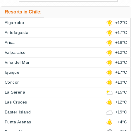
Resorts in Chile:
Algarrobo
+12°C
Antofagasta
+17°C
Arica
+18°C
Valparaíso
+12°C
Viña del Mar
+13°C
Iquique
+17°C
Concon
+13°C
La Serena
+15°C
Las Cruces
+12°C
Easter Island
+19°C
Punta Arenas
+4°C