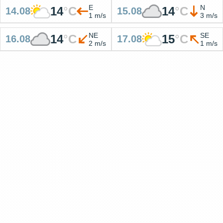
E
N
14
°
C
14
°
C
14.08
15.08
1 m/s
3 m/s
NE
SE
14
°
C
15
°
C
16.08
17.08
2 m/s
1 m/s