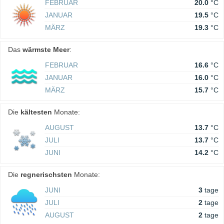
FEBRUAR
20.0
°C
JANUAR
19.5
°C
MÄRZ
19.3
°C
Das
wärmste Meer
:
FEBRUAR
16.6
°C
JANUAR
16.0
°C
MÄRZ
15.7
°C
Die
kältesten
Monate:
AUGUST
13.7
°C
JULI
13.7
°C
JUNI
14.2
°C
Die
regnerischsten
Monate:
JUNI
3
tage
JULI
2
tage
AUGUST
2
tage