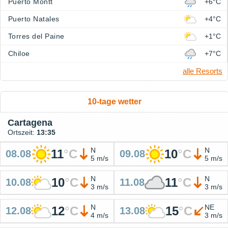
Puerto Montt
+6°C
Puerto Natales
+4°C
Torres del Paine
+1°C
Chiloe
+7°C
alle Resorts
10-tage wetter
Cartagena
Ortszeit:
13:35
N
N
11
°
C
10
°
C
08.08
09.08
5 m/s
5 m/s
N
N
10
°
C
11
°
C
10.08
11.08
3 m/s
3 m/s
N
NE
12
°
C
15
°
C
12.08
13.08
4 m/s
3 m/s