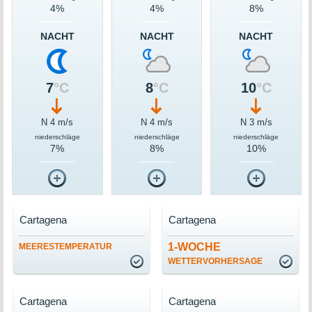
4%
4%
8%
NACHT
NACHT
NACHT
7
°C
8
°C
10
°C
N 4 m/s
N 4 m/s
N 3 m/s
niederschläge
niederschläge
niederschläge
7%
8%
10%
Cartagena
Cartagena
1-WOCHE
MEERESTEMPERATUR
WETTERVORHERSAGE
Cartagena
Cartagena