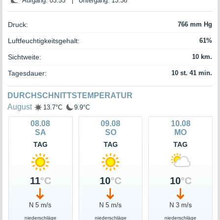
Aufgang: 03:55
|
Untergang: 13:36
Druck:
766 mm Hg
Luftfeuchtigkeitsgehalt:
61%
Sichtweite:
10 km.
Tagesdauer:
10 st. 41 min.
DURCHSCHNITTSTEMPERATUR
August
13.7°C
9.9°C
08.08
09.08
10.08
SA
SO
MO
TAG
TAG
TAG
11
°C
10
°C
10
°C
N 5 m/s
N 5 m/s
N 3 m/s
niederschläge
niederschläge
niederschläge