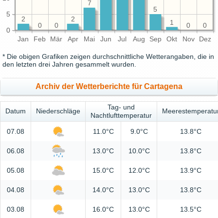
7
5
5
2
2
1
0
0
0
0
0
Jan
Feb
Mär
Apr
Mai
Jun
Jul
Aug
Sep
Okt
Nov
Dez
* Die obigen Grafiken zeigen durchschnittliche Wetterangaben, die in
den letzten drei Jahren gesammelt wurden.
Archiv der Wetterberichte für Cartagena
Tag- und
Datum
Niederschläge
Meerestemperatu
Nachtlufttemperatur
07.08
11.0°C
9.0°C
13.8°C
06.08
13.0°C
10.0°C
13.8°C
05.08
15.0°C
12.0°C
13.9°C
04.08
14.0°C
13.0°C
13.8°C
03.08
16.0°C
13.0°C
13.5°C