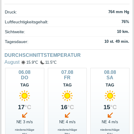
Druck:
764 mm Hg
Luftfeuchtigkeitsgehalt:
76%
Sichtweite:
10 km.
Tagesdauer:
10 st. 49 min.
DURCHSCHNITTSTEMPERATUR
August
15.9°C
11.5°C
06.08
07.08
08.08
DO
FR
SA
TAG
TAG
TAG
17
°C
16
°C
15
°C
NE 3 m/s
NE 4 m/s
NE 4 m/s
niederschläge
niederschläge
niederschläge