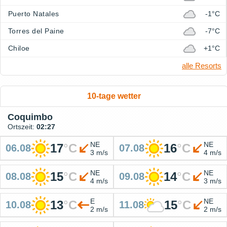
Puerto Natales
-1°C
Torres del Paine
-7°C
Chiloe
+1°C
alle Resorts
10-tage wetter
Coquimbo
Ortszeit:
02:27
NE
NE
17
°
C
16
°
C
06.08
07.08
3 m/s
4 m/s
NE
NE
15
°
C
14
°
C
08.08
09.08
4 m/s
3 m/s
E
NE
13
°
C
15
°
C
10.08
11.08
2 m/s
2 m/s