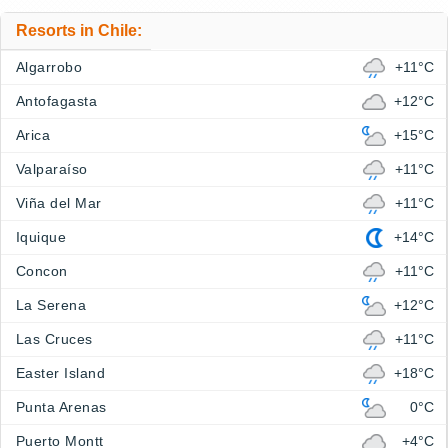
Resorts in Chile:
Algarrobo
+11°C
Antofagasta
+12°C
Arica
+15°C
Valparaíso
+11°C
Viña del Mar
+11°C
Iquique
+14°C
Concon
+11°C
La Serena
+12°C
Las Cruces
+11°C
Easter Island
+18°C
Punta Arenas
0°C
Puerto Montt
+4°C