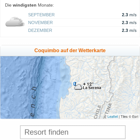
Die
windigsten
Monate:
SEPTEMBER
2.3
m/s
NOVEMBER
2.3
m/s
DEZEMBER
2.3
m/s
Coquimbo auf der Wetterkarte
Leaflet
| Tiles © Esri