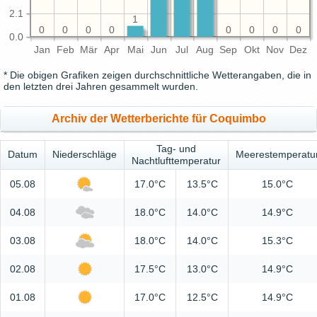
2.1
1
0
0
0
0
0
0
0
0
0.0
Jan
Feb
Mär
Apr
Mai
Jun
Jul
Aug
Sep
Okt
Nov
Dez
* Die obigen Grafiken zeigen durchschnittliche Wetterangaben, die in
den letzten drei Jahren gesammelt wurden.
Archiv der Wetterberichte für Coquimbo
Tag- und
Datum
Niederschläge
Meerestemperatu
Nachtlufttemperatur
05.08
17.0°C
13.5°C
15.0°C
04.08
18.0°C
14.0°C
14.9°C
03.08
18.0°C
14.0°C
15.3°C
02.08
17.5°C
13.0°C
14.9°C
01.08
17.0°C
12.5°C
14.9°C