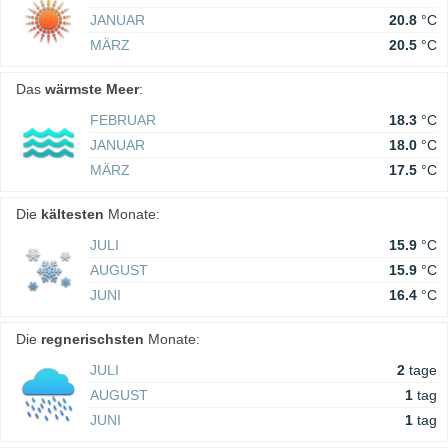
JANUAR
20.8
°C
MÄRZ
20.5
°C
Das
wärmste Meer
:
FEBRUAR
18.3
°C
JANUAR
18.0
°C
MÄRZ
17.5
°C
Die
kältesten
Monate:
JULI
15.9
°C
AUGUST
15.9
°C
JUNI
16.4
°C
Die
regnerischsten
Monate:
JULI
2
tage
AUGUST
1
tag
JUNI
1
tag