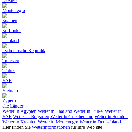
Mexiko
Montenegro
Spanien
Sri Lanka
Thailand
Tschechische Republik
Tunesien
Türkei
VAE
Vietnam
Zypern
alle Länder
Wetter in Ägypten
Wetter in Thailand
Wetter in Türkei
Wetter in
VAE
Wetter in Bulgarien
Wetter in Griechenland
Wetter in Spanien
Wetter in Kroatien
Wetter in Montenegro
Wetter in Deutschland
Hier finden Sie
Wetterinformationen
für Ihre Web-site.