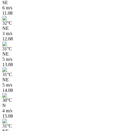
SE
6 m/s
11.08
32
°
C
NE
3 m/s
12.08
31
°
C
NE
5 m/s
13.08
31
°
C
NE
5 m/s
14.08
30
°
C
N
4 m/s
15.08
31
°
C