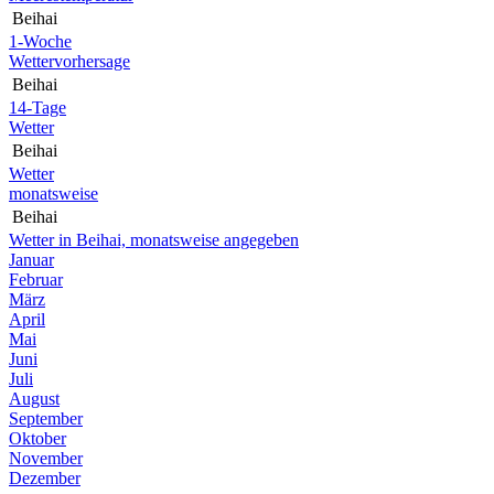
Beihai
1-Woche
Wettervorhersage
Beihai
14-Tage
Wetter
Beihai
Wetter
monatsweise
Beihai
Wetter in Beihai, monatsweise angegeben
Januar
Februar
März
April
Mai
Juni
Juli
August
September
Oktober
November
Dezember