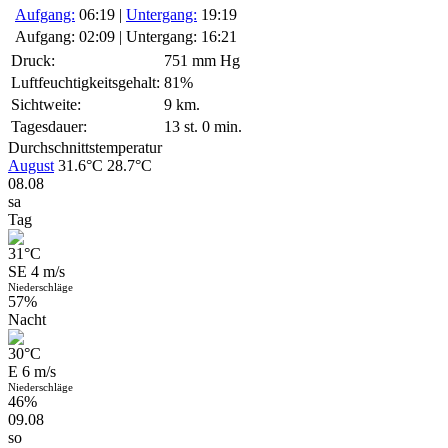
Aufgang:
06:19
|
Untergang:
19:19
Aufgang: 02:09
|
Untergang: 16:21
Druck:
751 mm Hg
Luftfeuchtigkeitsgehalt:
81%
Sichtweite:
9 km.
Tagesdauer:
13 st. 0 min.
Durchschnittstemperatur
August
31.6°C
28.7°C
08.08
sa
Tag
31
°C
SE 4 m/s
Niederschläge
57%
Nacht
30
°C
E 6 m/s
Niederschläge
46%
09.08
so