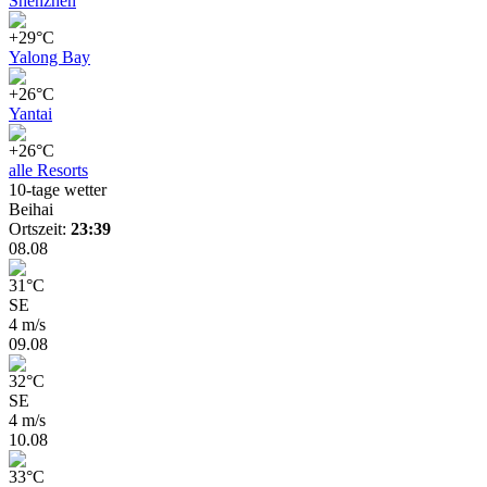
Shenzhen
+29°C
Yalong Bay
+26°C
Yantai
+26°C
alle Resorts
10-tage wetter
Beihai
Ortszeit:
23:39
08.08
31
°
C
SE
4 m/s
09.08
32
°
C
SE
4 m/s
10.08
33
°
C