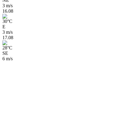
NE
3 m/s
16.08
30
°
C
E
3 m/s
17.08
28
°
C
SE
6 m/s