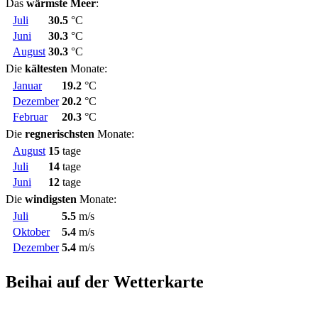
Das
wärmste Meer
:
Juli
30.5
°C
Juni
30.3
°C
August
30.3
°C
Die
kältesten
Monate:
Januar
19.2
°C
Dezember
20.2
°C
Februar
20.3
°C
Die
regnerischsten
Monate:
August
15
tage
Juli
14
tage
Juni
12
tage
Die
windigsten
Monate:
Juli
5.5
m/s
Oktober
5.4
m/s
Dezember
5.4
m/s
Beihai auf der Wetterkarte