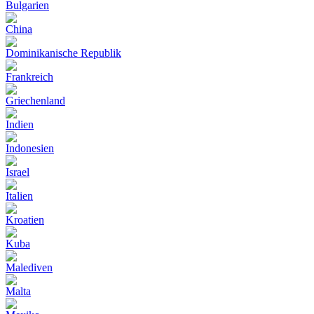
Bulgarien
China
Dominikanische Republik
Frankreich
Griechenland
Indien
Indonesien
Israel
Italien
Kroatien
Kuba
Malediven
Malta