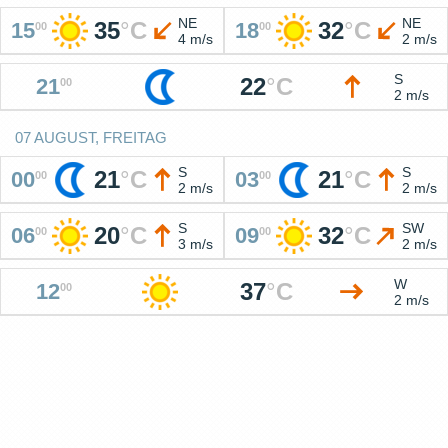
NE
NE
35
°
C
32
°
C
15
18
00
00
4 m/s
2 m/s
S
22
°
C
21
00
2 m/s
07 AUGUST, FREITAG
S
S
21
°
C
21
°
C
00
03
00
00
2 m/s
2 m/s
S
SW
20
°
C
32
°
C
06
09
00
00
3 m/s
2 m/s
W
37
°
C
12
00
2 m/s