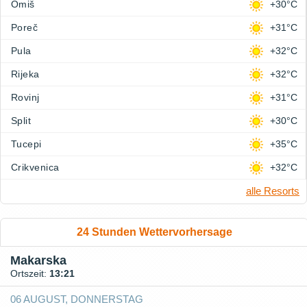
Omiš
+30°C
Poreč
+31°C
Pula
+32°C
Rijeka
+32°C
Rovinj
+31°C
Split
+30°C
Tucepi
+35°C
Crikvenica
+32°C
alle Resorts
24 Stunden Wettervorhersage
Makarska
Ortszeit:
13:21
06 AUGUST, DONNERSTAG