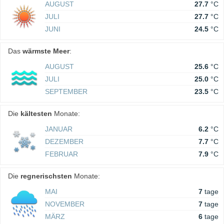
AUGUST
27.7
°C
JULI
27.7
°C
JUNI
24.5
°C
Das
wärmste Meer
:
AUGUST
25.6
°C
JULI
25.0
°C
SEPTEMBER
23.5
°C
Die
kältesten
Monate:
JANUAR
6.2
°C
DEZEMBER
7.7
°C
FEBRUAR
7.9
°C
Die
regnerischsten
Monate:
MAI
7
tage
NOVEMBER
7
tage
MÄRZ
6
tage