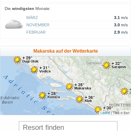
Die
windigsten
Monate:
MÄRZ
3.1
m/s
NOVEMBER
3.0
m/s
FEBRUAR
2.9
m/s
Makarska auf der Wetterkarte
Leaflet
| Tiles © Esri