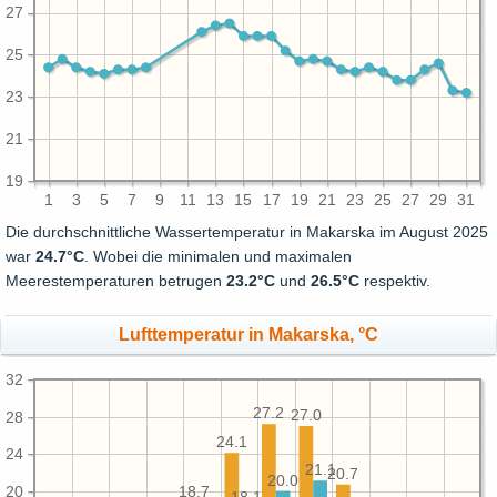
27
25
23
21
19
1
3
5
7
9
11
13
15
17
19
21
23
25
27
29
31
Die durchschnittliche Wassertemperatur in Makarska im August 2025
war
24.7°C
. Wobei die minimalen und maximalen
Meerestemperaturen betrugen
23.2°C
und
26.5°C
respektiv.
Lufttemperatur in Makarska, °C
32
27.2
27.0
28
24.1
24
21.1
20.7
20.0
20
18.7