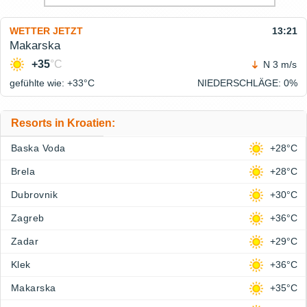
WETTER JETZT
13:21
Makarska
+35
°C
N 3 m/s
gefühlte wie: +33°
C
NIEDERSCHLÄGE
: 0%
Resorts in Kroatien:
Baska Voda
+28°C
Brela
+28°C
Dubrovnik
+30°C
Zagreb
+36°C
Zadar
+29°C
Klek
+36°C
Makarska
+35°C