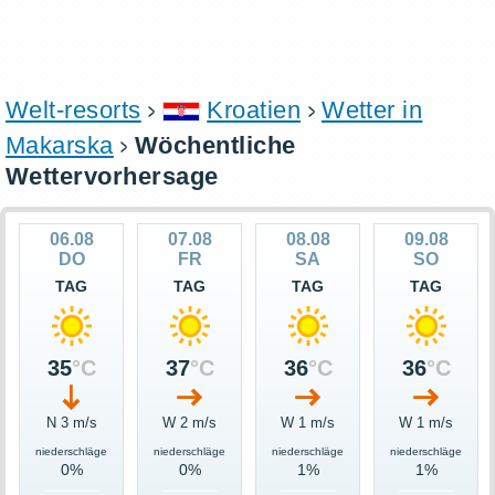
Welt-resorts
Kroatien
Wetter in
Makarska
Wöchentliche
Wettervorhersage
06.08
07.08
08.08
09.08
DO
FR
SA
SO
TAG
TAG
TAG
TAG
35
°C
37
°C
36
°C
36
°C
N 3 m/s
W 2 m/s
W 1 m/s
W 1 m/s
niederschläge
niederschläge
niederschläge
niederschläge
0%
0%
1%
1%