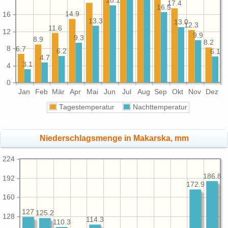
18.1
17.4
16.5
16
14.9
13.3
13.0
12.3
11.6
12
9.9
9.3
8.9
8.2
8
6.7
6.2
6.1
4.7
3.1
4
0
Jan
Feb
Mär
Apr
Mai
Jun
Jul
Aug
Sep
Okt
Nov
Dez
Tagestemperatur
Nachttemperatur
Niederschlagsmenge in Makarska, mm
224
186.8
192
172.9
160
127
125.2
128
114.3
110.3