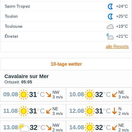
Saint-Tropez
+24°C
Toulon
+25°C
Toulouse
+19°C
Étretat
+21°C
alle Resorts
10-tage wetter
Cavalaire sur Mer
Ortszeit:
05:05
NW
NE
31
°
C
32
°
C
09.08
10.08
3 m/s
3 m/s
NE
N
31
°
C
31
°
C
11.08
12.08
3 m/s
2 m/s
NW
NE
32
°
C
32
°
C
13.08
14.08
2 m/s
2 m/s