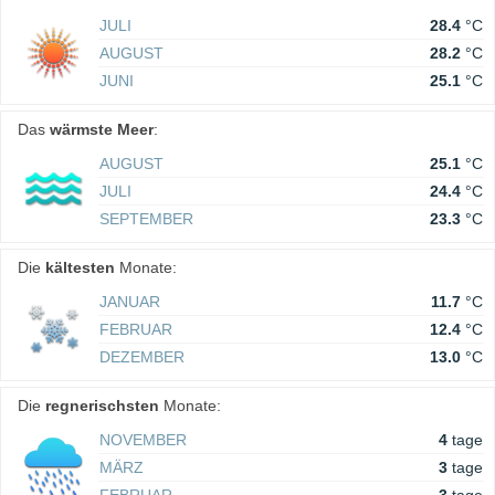
JULI
28.4
°C
AUGUST
28.2
°C
JUNI
25.1
°C
Das
wärmste Meer
:
AUGUST
25.1
°C
JULI
24.4
°C
SEPTEMBER
23.3
°C
Die
kältesten
Monate:
JANUAR
11.7
°C
FEBRUAR
12.4
°C
DEZEMBER
13.0
°C
Die
regnerischsten
Monate:
NOVEMBER
4
tage
MÄRZ
3
tage