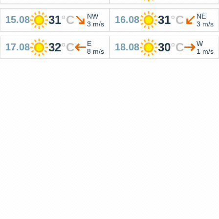
NW
NE
31
°
C
31
°
C
15.08
16.08
3 m/s
3 m/s
E
W
32
°
C
30
°
C
17.08
18.08
8 m/s
1 m/s