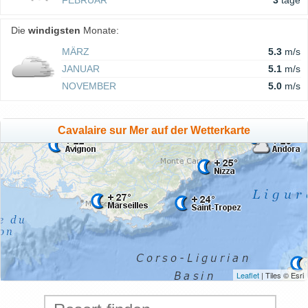
FEBRUAR
3
tage
Die
windigsten
Monate:
MÄRZ
5.3
m/s
JANUAR
5.1
m/s
NOVEMBER
5.0
m/s
Cavalaire sur Mer auf der Wetterkarte
Leaflet
| Tiles © Esri