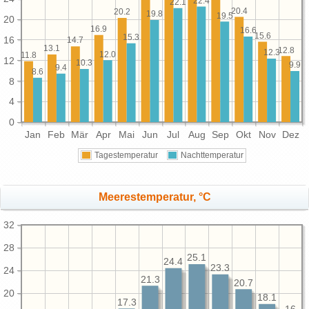
22.4
22.1
20.4
20.2
19.8
19.5
20
16.9
16.6
15.6
15.3
16
14.7
13.1
12.8
12.3
12.0
11.8
12
10.3
9.9
9.4
8.6
8
4
0
Jan
Feb
Mär
Apr
Mai
Jun
Jul
Aug
Sep
Okt
Nov
Dez
Tagestemperatur
Nachttemperatur
Meerestemperatur, °C
32
28
25.1
24.4
23.3
24
21.3
20.7
20
18.1
17.3