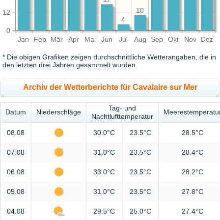
10
12
4
0
Jan
Feb
Mär
Apr
Mai
Jun
Jul
Aug
Sep
Okt
Nov
Dez
* Die obigen Grafiken zeigen durchschnittliche Wetterangaben, die in
den letzten drei Jahren gesammelt wurden.
Archiv der Wetterberichte für Cavalaire sur Mer
Tag- und
Datum
Niederschläge
Meerestemperatu
Nachtlufttemperatur
08.08
30.0°C
23.5°C
28.5°C
07.08
31.0°C
23.5°C
28.4°C
06.08
33.0°C
23.5°C
28.2°C
05.08
31.0°C
23.5°C
27.8°C
04.08
29.5°C
25.0°C
27.4°C