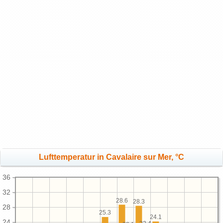
Lufttemperatur in Cavalaire sur Mer, °C
36
32
28.6
28.3
28
25.3
24.1
24