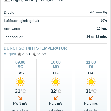
Aufgang: 02:04
|
Untergang: 18:43
Druck:
761 mm Hg
Luftfeuchtigkeitsgehalt:
60%
Sichtweite:
10 km.
Tagesdauer:
14 st. 13 min.
DURCHSCHNITTSTEMPERATUR
August
28.2°C
21.6°C
09.08
10.08
11.08
SO
MO
DI
TAG
TAG
TAG
31
°C
32
°C
31
°C
NW 3 m/s
NE 3 m/s
NE 3 m/s
niederschläge
niederschläge
niederschläge