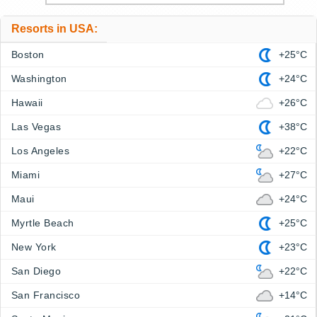
Resorts in USA:
Boston
+25°C
Washington
+24°C
Hawaii
+26°C
Las Vegas
+38°C
Los Angeles
+22°C
Miami
+27°C
Maui
+24°C
Myrtle Beach
+25°C
New York
+23°C
San Diego
+22°C
San Francisco
+14°C