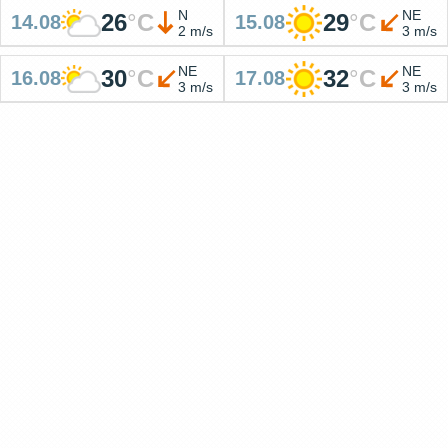
N
NE
26
°
C
29
°
C
14.08
15.08
2 m/s
3 m/s
NE
NE
30
°
C
32
°
C
16.08
17.08
3 m/s
3 m/s