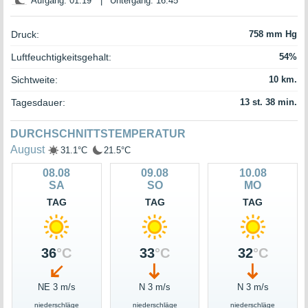
Aufgang: 01:19
|
Untergang: 16:45
Druck:
758 mm Hg
Luftfeuchtigkeitsgehalt:
54%
Sichtweite:
10 km.
Tagesdauer:
13 st. 38 min.
DURCHSCHNITTSTEMPERATUR
August
31.1°C
21.5°C
08.08
09.08
10.08
SA
SO
MO
TAG
TAG
TAG
36
°C
33
°C
32
°C
NE 3 m/s
N 3 m/s
N 3 m/s
niederschläge
niederschläge
niederschläge