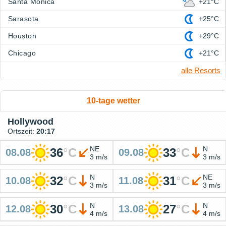
Santa Monica
+21°C
Sarasota
+25°C
Houston
+29°C
Chicago
+21°C
alle Resorts
10-tage wetter
Hollywood
Ortszeit:
20:17
NE
N
36
°
C
33
°
C
08.08
09.08
3 m/s
3 m/s
N
NE
32
°
C
31
°
C
10.08
11.08
3 m/s
3 m/s
N
N
30
°
C
27
°
C
12.08
13.08
4 m/s
4 m/s