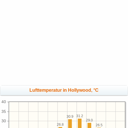
Lufttemperatur in Hollywood, °C
40
35
31.2
30.9
29.0
30
26.8
26.5