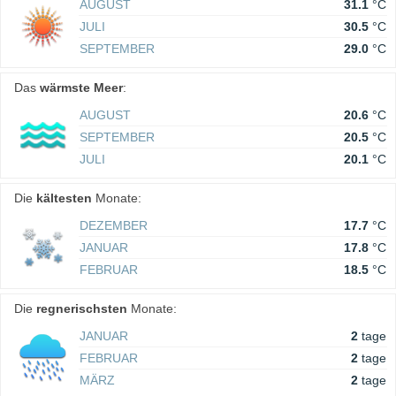
AUGUST
31.1
°C
JULI
30.5
°C
SEPTEMBER
29.0
°C
Das
wärmste Meer
:
AUGUST
20.6
°C
SEPTEMBER
20.5
°C
JULI
20.1
°C
Die
kältesten
Monate:
DEZEMBER
17.7
°C
JANUAR
17.8
°C
FEBRUAR
18.5
°C
Die
regnerischsten
Monate:
JANUAR
2
tage
FEBRUAR
2
tage
MÄRZ
2
tage