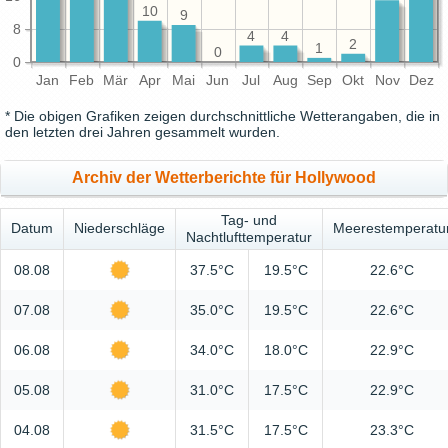
10
9
8
4
4
2
1
0
0
Jan
Feb
Mär
Apr
Mai
Jun
Jul
Aug
Sep
Okt
Nov
Dez
* Die obigen Grafiken zeigen durchschnittliche Wetterangaben, die in
den letzten drei Jahren gesammelt wurden.
Archiv der Wetterberichte für Hollywood
Tag- und
Datum
Niederschläge
Meerestemperatu
Nachtlufttemperatur
08.08
37.5°C
19.5°C
22.6°C
07.08
35.0°C
19.5°C
22.6°C
06.08
34.0°C
18.0°C
22.9°C
05.08
31.0°C
17.5°C
22.9°C
04.08
31.5°C
17.5°C
23.3°C