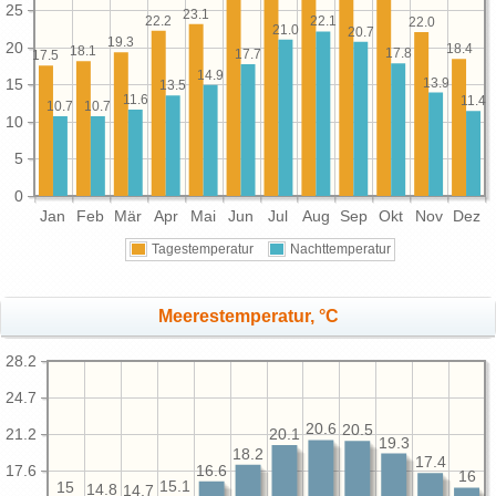
25
23.1
22.2
22.1
22.0
21.0
20.7
19.3
20
18.4
18.1
17.8
17.7
17.5
14.9
13.9
15
13.5
11.6
11.4
10.7
10.7
10
5
0
Jan
Feb
Mär
Apr
Mai
Jun
Jul
Aug
Sep
Okt
Nov
Dez
Tagestemperatur
Nachttemperatur
Meerestemperatur, °C
28.2
24.7
20.6
20.5
21.2
20.1
19.3
18.2
17.4
17.6
16.6
16
15.1
15
14.8
14.7