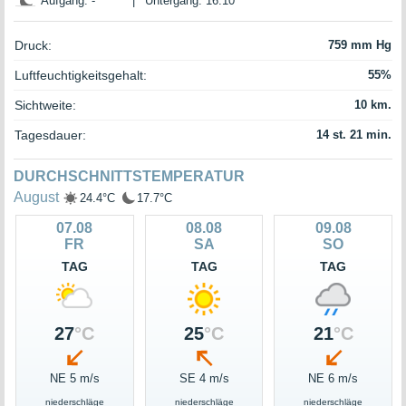
Aufgang: -
|
Untergang: 16:10
Druck:
759 mm Hg
Luftfeuchtigkeitsgehalt:
55%
Sichtweite:
10 km.
Tagesdauer:
14 st. 21 min.
DURCHSCHNITTSTEMPERATUR
August
24.4°C
17.7°C
07.08
08.08
09.08
FR
SA
SO
TAG
TAG
TAG
27
°C
25
°C
21
°C
NE 5 m/s
SE 4 m/s
NE 6 m/s
niederschläge
niederschläge
niederschläge