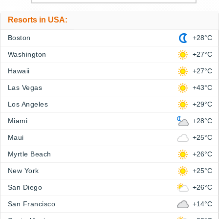
Resorts in USA:
Boston
+28°C
Washington
+27°C
Hawaii
+27°C
Las Vegas
+43°C
Los Angeles
+29°C
Miami
+28°C
Maui
+25°C
Myrtle Beach
+26°C
New York
+25°C
San Diego
+26°C
San Francisco
+14°C