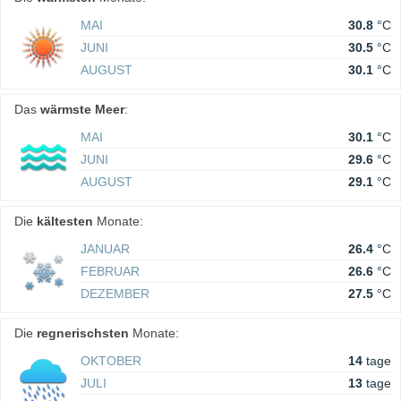
MAI
30.8
°C
JUNI
30.5
°C
AUGUST
30.1
°C
Das
wärmste Meer
:
MAI
30.1
°C
JUNI
29.6
°C
AUGUST
29.1
°C
Die
kältesten
Monate:
JANUAR
26.4
°C
FEBRUAR
26.6
°C
DEZEMBER
27.5
°C
Die
regnerischsten
Monate:
OKTOBER
14
tage
JULI
13
tage