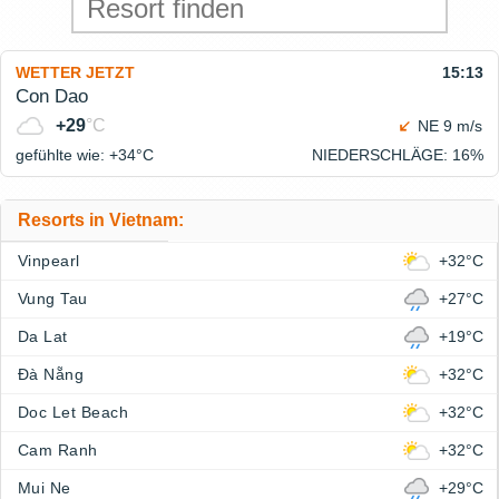
WETTER JETZT
15:13
Con Dao
+29
°C
NE 9 m/s
gefühlte wie: +34°
C
NIEDERSCHLÄGE
: 16%
Resorts in Vietnam:
Vinpearl
+32°C
Vung Tau
+27°C
Da Lat
+19°C
Đà Nẵng
+32°C
Doc Let Beach
+32°C
Cam Ranh
+32°C
Mui Ne
+29°C