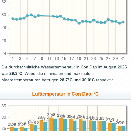
32
30
28
26
24
1
3
5
7
9
11
13
15
17
19
21
23
25
27
29
31
Die durchschnittliche Wassertemperatur in Con Dao im August 2025
war
29.3°C
. Wobei die minimalen und maximalen
Meerestemperaturen betrugen
28.7°C
und
30.0°C
respektiv.
Lufttemperatur in Con Dao, °C
35
29.8
29.5
29.3
29.1
29.0
29.0
30
28.6
28.5
28.4
28.4
28.3
28.2
28.1
27.9
27.5
27.3
26.9
26.3
26.1
26.1
25.7
25.5
25.2
25.2
25