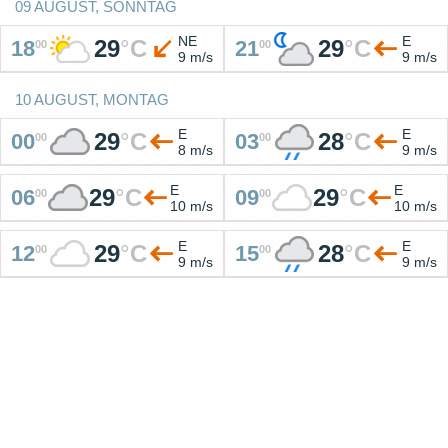
09 AUGUST, SONNTAG
NE
E
29
°
C
29
°
C
18
21
00
00
9 m/s
9 m/s
10 AUGUST, MONTAG
E
E
29
°
C
28
°
C
00
03
00
00
8 m/s
9 m/s
E
E
29
°
C
29
°
C
06
09
00
00
10 m/s
10 m/s
E
E
29
°
C
28
°
C
12
15
00
00
9 m/s
9 m/s