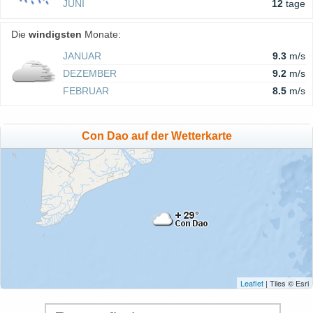
JUNI
12
tage
Die
windigsten
Monate:
JANUAR
9.3
m/s
DEZEMBER
9.2
m/s
FEBRUAR
8.5
m/s
Con Dao auf der Wetterkarte
Leaflet
| Tiles © Esri