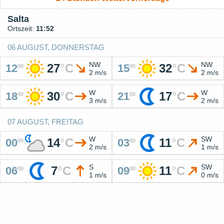
Salta
Ortszeit:
11:52
06 AUGUST, DONNERSTAG
NW
NW
27
°
C
32
°
C
12
15
00
00
2 m/s
2 m/s
W
W
30
°
C
17
°
C
18
21
00
00
3 m/s
2 m/s
07 AUGUST, FREITAG
W
SW
14
°
C
11
°
C
00
03
00
00
2 m/s
1 m/s
S
SW
7
°
C
11
°
C
06
09
00
00
1 m/s
0 m/s