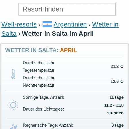
Welt-resorts
Argentinien
Wetter in
Salta
Wetter in Salta im April
WETTER IN SALTA:
APRIL
Durchschnittliche
21.2°C
Tagestemperatur:
Durchschnittliche
12.5°C
Nachttemperatur:
Sonnige Tage, Anzahl:
11 tage
11.2 - 11.8
Dauer des Lichttages:
stunden
Regnerische Tage, Anzahl:
3 tage