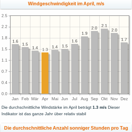
Windgeschwindigkeit im April, m/s
2.5
2.1
2.1
2.2
2.0
2.0
2.0
2.0
1.9
1.9
1.8
1.7
1.7
1.6
1.6
1.6
1.6
1.5
1.5
1.5
1.5
1.4
1.4
1.4
1.4
1.5
1.3
1.1
0.7
0.4
0.0
Jan
Feb
Mär
Apr
Mai
Jun
Jul
Aug
Sep
Okt
Nov
Dez
Die durchschnittliche Windstärke im April beträgt
1.3 m/s
Dieser
Indikator ist das ganze Jahr über relativ stabil
Die durchschnittliche Anzahl sonniger Stunden pro Tag