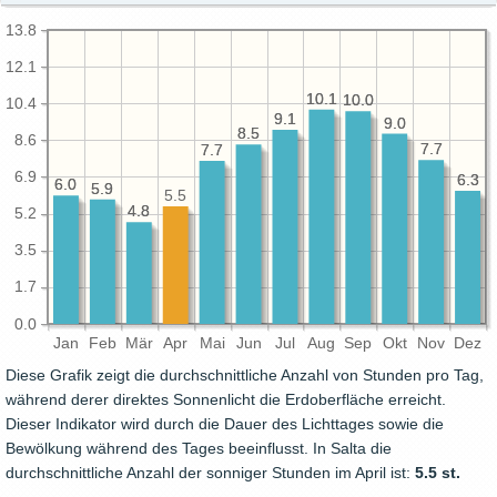
13.8
12.1
10.1
10.1
10.0
10.0
10.4
9.1
9.1
9.0
9.0
8.5
8.5
8.6
7.7
7.7
7.7
7.7
6.9
6.3
6.3
6.0
6.0
5.9
5.9
5.5
4.8
4.8
5.2
3.5
1.7
0.0
Jan
Feb
Mär
Apr
Mai
Jun
Jul
Aug
Sep
Okt
Nov
Dez
Diese Grafik zeigt die durchschnittliche Anzahl von Stunden pro Tag,
während derer direktes Sonnenlicht die Erdoberfläche erreicht.
Dieser Indikator wird durch die Dauer des Lichttages sowie die
Bewölkung während des Tages beeinflusst. In Salta die
durchschnittliche Anzahl der sonniger Stunden im April ist:
5.5 st.