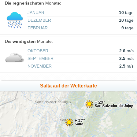
Die
regnerischsten
Monate:
JANUAR
10
tage
DEZEMBER
10
tage
FEBRUAR
9
tage
Die
windigsten
Monate:
OKTOBER
2.6
m/s
SEPTEMBER
2.5
m/s
NOVEMBER
2.5
m/s
Salta auf der Wetterkarte