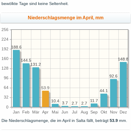
bewölkte Tage sind keine Seltenheit.
Niederschlagsmenge im April, mm
256
224
188.6
188.6
192
160
148.8
148.8
144.5
144.5
131.2
131.2
128
92.6
92.6
96
64
53.9
44.1
44.1
32
11.7
11.7
10.4
10.4
3.7
3.7
2.7
2.7
2.7
2.7
0
Jan
Feb
Mär
Apr
Mai
Jun
Jul
Aug
Sep
Okt
Nov
Dez
Die Niederschlagsmenge, die im April in Salta fällt, beträgt
53.9
mm.