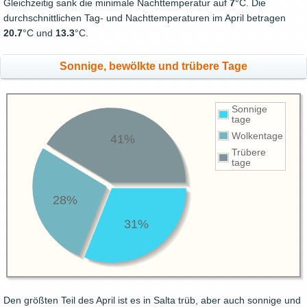
Gleichzeitig sank die minimale Nachttemperatur auf
7
°C. Die
durchschnittlichen Tag- und Nachttemperaturen im April betragen
20.7
°C und
13.3
°C.
Sonnige, bewölkte und trübere Tage
Sonnige
tage
Wolkentage
41%
Trübere
tage
28%
31%
Den größten Teil des April ist es in Salta trüb, aber auch sonnige und