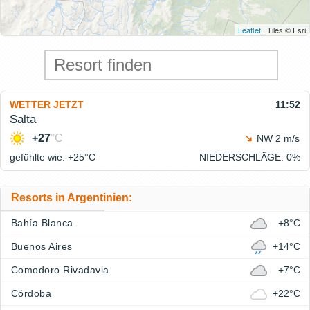
Leaflet
| Tiles © Esri
WETTER JETZT
11:52
Salta
+27
°C
NW 2 m/s
gefühlte wie: +25°
C
NIEDERSCHLÄGE
: 0%
Resorts in Argentinien:
Bahía Blanca
+8°C
Buenos Aires
+14°C
Comodoro Rivadavia
+7°C
Córdoba
+22°C