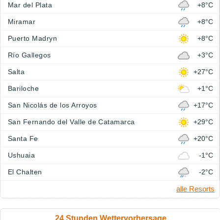
Mar del Plata
+8°C
Miramar
+8°C
Puerto Madryn
+8°C
Río Gallegos
+3°C
Salta
+27°C
Bariloche
+1°C
San Nicolás de los Arroyos
+17°C
San Fernando del Valle de Catamarca
+29°C
Santa Fe
+20°C
Ushuaia
-1°C
El Chalten
-2°C
alle Resorts
24 Stunden Wettervorhersage