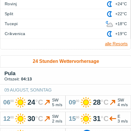
Rovinj
+24°C
Split
+22°C
Tucepi
+18°C
Crikvenica
+19°C
alle Resorts
24 Stunden Wettervorhersage
Pula
Ortszeit:
04:13
09 AUGUST, SONNTAG
SW
SW
24
°
C
28
°
C
06
09
00
00
5 m/s
4 m/s
SW
E
30
°
C
31
°
C
12
15
00
00
2 m/s
3 m/s