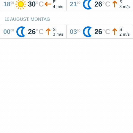
E
S
30
°
C
26
°
C
18
21
00
00
4 m/s
3 m/s
10 AUGUST, MONTAG
S
S
26
°
C
26
°
C
00
03
00
00
3 m/s
2 m/s