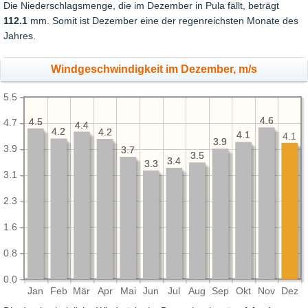
Die Niederschlagsmenge, die im Dezember in Pula fällt, beträgt
112.1
mm. Somit ist Dezember eine der regenreichsten Monate des
Jahres.
Windgeschwindigkeit im Dezember, m/s
5.5
4.6
4.6
4.5
4.5
4.7
4.4
4.4
4.2
4.2
4.2
4.2
4.1
4.1
4.1
3.9
3.9
3.9
3.7
3.7
3.5
3.5
3.4
3.4
3.3
3.3
3.1
2.3
1.6
0.8
0.0
Jan
Feb
Mär
Apr
Mai
Jun
Jul
Aug
Sep
Okt
Nov
Dez