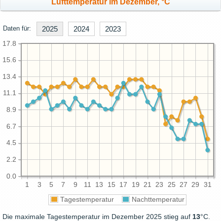
Lufttemperatur im Dezember, °C
Daten für:
2025
2024
2023
17.8
15.6
13.4
11.1
8.9
6.7
4.5
2.2
0.0
1
3
5
7
9
11
13
15
17
19
21
23
25
27
29
31
Tagestemperatur
Nachttemperatur
Die maximale Tagestemperatur im Dezember 2025 stieg auf
13
°C.