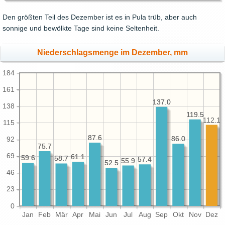
Den größten Teil des Dezember ist es in Pula trüb, aber auch
sonnige und bewölkte Tage sind keine Seltenheit.
Niederschlagsmenge im Dezember, mm
184
161
137.0
137.0
138
119.5
119.5
112.1
115
87.6
87.6
86.0
86.0
92
75.7
75.7
69
61.1
61.1
59.6
59.6
58.7
58.7
57.4
57.4
55.9
55.9
52.5
52.5
46
23
0
Jan
Feb
Mär
Apr
Mai
Jun
Jul
Aug
Sep
Okt
Nov
Dez