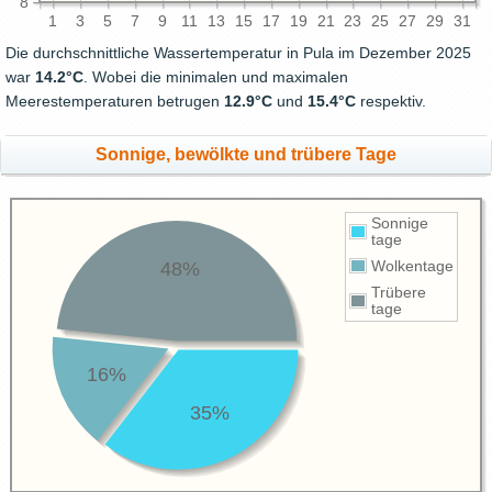
8
1
3
5
7
9
11
13
15
17
19
21
23
25
27
29
31
Die durchschnittliche Wassertemperatur in Pula im Dezember 2025
war
14.2°C
. Wobei die minimalen und maximalen
Meerestemperaturen betrugen
12.9°C
und
15.4°C
respektiv.
Sonnige, bewölkte und trübere Tage
Sonnige
tage
48%
Wolkentage
Trübere
tage
16%
35%