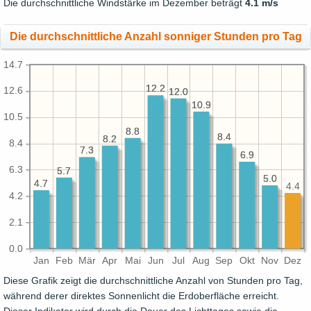
Die durchschnittliche Windstärke im Dezember beträgt
4.1 m/s
Die durchschnittliche Anzahl sonniger Stunden pro Tag
14.7
12.2
12.2
12.6
12.0
12.0
10.9
10.9
10.5
8.8
8.8
8.4
8.4
8.2
8.2
8.4
7.3
7.3
6.9
6.9
6.3
5.7
5.7
5.0
5.0
4.7
4.7
4.4
4.2
2.1
0.0
Jan
Feb
Mär
Apr
Mai
Jun
Jul
Aug
Sep
Okt
Nov
Dez
Diese Grafik zeigt die durchschnittliche Anzahl von Stunden pro Tag,
während derer direktes Sonnenlicht die Erdoberfläche erreicht.