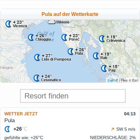
Pula auf der Wetterkarte
Leaflet
| Tiles © Esri
WETTER JETZT
04:13
Pula
+26
°C
SW 5 m/s
gefühlte wie: +26°
C
NIEDERSCHLÄGE
: 2%