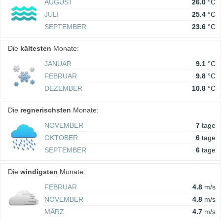
AUGUST
26.0
°C
JULI
25.4
°C
SEPTEMBER
23.6
°C
Die
kältesten
Monate:
JANUAR
9.1
°C
FEBRUAR
9.8
°C
DEZEMBER
10.8
°C
Die
regnerischsten
Monate:
NOVEMBER
7
tage
OKTOBER
6
tage
SEPTEMBER
6
tage
Die
windigsten
Monate:
FEBRUAR
4.8
m/s
NOVEMBER
4.8
m/s
MÄRZ
4.7
m/s