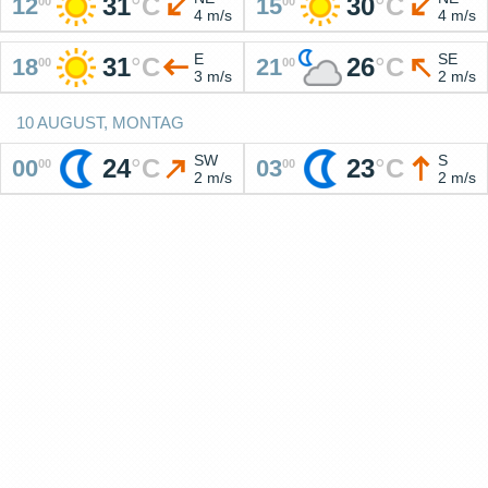
31
°
C
30
°
C
12
15
00
00
4 m/s
4 m/s
E
SE
31
°
C
26
°
C
18
21
00
00
3 m/s
2 m/s
10 AUGUST, MONTAG
SW
S
24
°
C
23
°
C
00
03
00
00
2 m/s
2 m/s