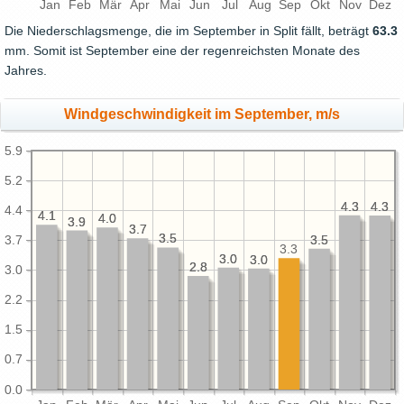
Jan
Feb
Mär
Apr
Mai
Jun
Jul
Aug
Sep
Okt
Nov
Dez
Die Niederschlagsmenge, die im September in Split fällt, beträgt
63.3
mm. Somit ist September eine der regenreichsten Monate des
Jahres.
Windgeschwindigkeit im September, m/s
5.9
5.2
4.3
4.3
4.3
4.3
4.4
4.1
4.1
4.0
4.0
3.9
3.9
3.7
3.7
3.5
3.5
3.5
3.5
3.7
3.3
3.0
3.0
3.0
3.0
2.8
2.8
3.0
2.2
1.5
0.7
0.0