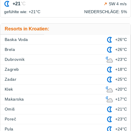
+21
°C
SW 4 m/s
gefühlte wie: +21°
C
NIEDERSCHLÄGE
: 5%
Resorts in Kroatien:
Baska Voda
+26°C
Brela
+26°C
Dubrovnik
+23°C
Zagreb
+18°C
Zadar
+25°C
Klek
+20°C
Makarska
+17°C
Omiš
+21°C
Poreč
+23°C
Pula
+24°C