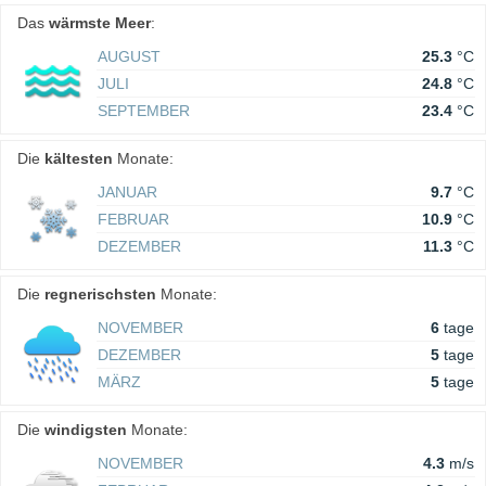
Das
wärmste Meer
:
AUGUST
25.3
°C
JULI
24.8
°C
SEPTEMBER
23.4
°C
Die
kältesten
Monate:
JANUAR
9.7
°C
FEBRUAR
10.9
°C
DEZEMBER
11.3
°C
Die
regnerischsten
Monate:
NOVEMBER
6
tage
DEZEMBER
5
tage
MÄRZ
5
tage
Die
windigsten
Monate:
NOVEMBER
4.3
m/s