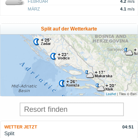
FEBRUAR
4.2
m/s
MÄRZ
4.1
m/s
Split auf der Wetterkarte
Leaflet
| Tiles © Esri
WETTER JETZT
04:51
Split