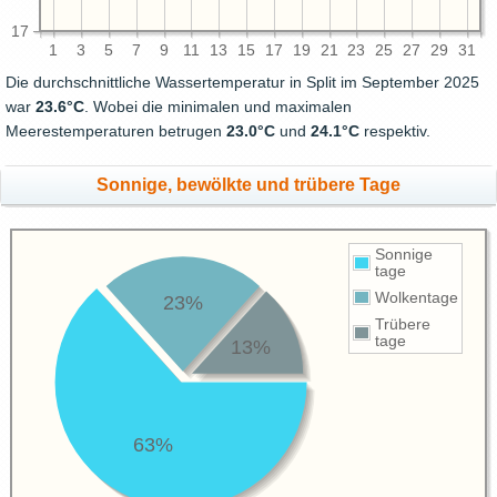
17
1
3
5
7
9
11
13
15
17
19
21
23
25
27
29
31
Die durchschnittliche Wassertemperatur in Split im September 2025
war
23.6°C
. Wobei die minimalen und maximalen
Meerestemperaturen betrugen
23.0°C
und
24.1°C
respektiv.
Sonnige, bewölkte und trübere Tage
Sonnige
tage
Wolkentage
23%
Trübere
tage
13%
63%