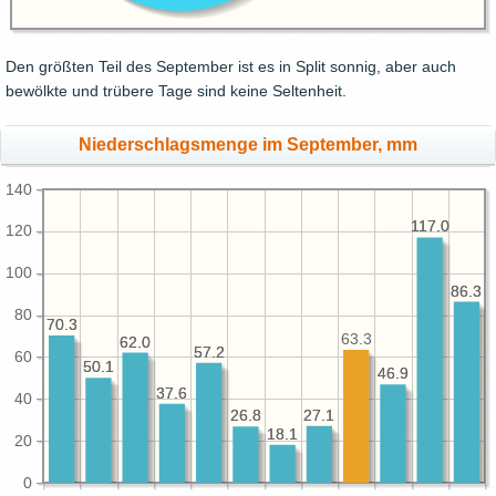
Den größten Teil des September ist es in Split sonnig, aber auch
bewölkte und trübere Tage sind keine Seltenheit.
Niederschlagsmenge im September, mm
140
117.0
117.0
120
100
86.3
86.3
80
70.3
70.3
63.3
62.0
62.0
57.2
57.2
60
50.1
50.1
46.9
46.9
37.6
37.6
40
27.1
27.1
26.8
26.8
18.1
18.1
20
0