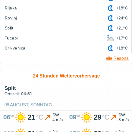
Rijeka
+18°C
Rovinj
+24°C
Split
+21°C
Tucepi
+17°C
Crikvenica
+18°C
alle Resorts
24 Stunden Wettervorhersage
Split
Ortszeit:
04:51
09 AUGUST, SONNTAG
SW
SW
21
°
C
29
°
C
06
09
00
00
4 m/s
3 m/s
NE
NE