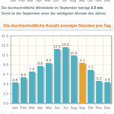
Jan
Feb
Mär
Apr
Mai
Jun
Jul
Aug
Sep
Okt
Nov
Dez
Die durchschnittliche Windstärke im September beträgt
3.3 m/s
.
Somit ist der September einer der windigsten Monate des Jahres.
Die durchschnittliche Anzahl sonniger Stunden pro Tag
15.5
13.0
13.0
13.3
12.5
12.5
11.0
11.0
11.1
9.3
9.3
9.3
8.6
8.6
8.9
7.7
7.7
7.3
7.3
6.7
6.0
6.0
5.2
5.2
4.9
4.9
4.8
4.8
4.4
2.2
0.0
Jan
Feb
Mär
Apr
Mai
Jun
Jul
Aug
Sep
Okt
Nov
Dez