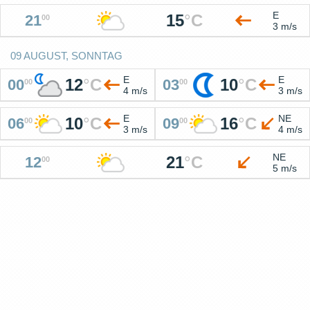
E
15
°
C
21
00
3 m/s
09 AUGUST, SONNTAG
E
E
12
°
C
10
°
C
00
03
00
00
4 m/s
3 m/s
E
NE
10
°
C
16
°
C
06
09
00
00
3 m/s
4 m/s
NE
21
°
C
12
00
5 m/s