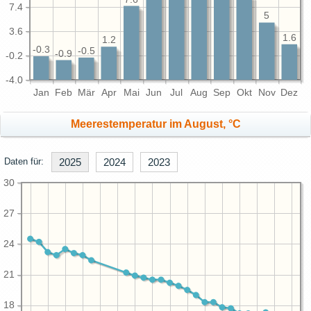
7.4
5
3.6
1.6
1.2
-0.3
-0.5
-0.9
-0.2
-4.0
Jan
Feb
Mär
Apr
Mai
Jun
Jul
Aug
Sep
Okt
Nov
Dez
Meerestemperatur im August, °C
Daten für:
2025
2024
2023
30
27
24
21
18