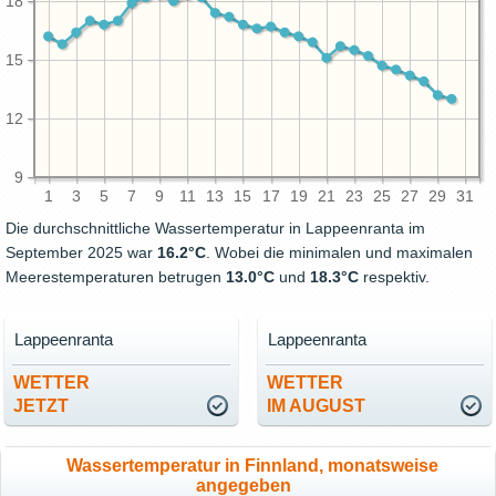
18
15
12
9
1
3
5
7
9
11
13
15
17
19
21
23
25
27
29
31
Die durchschnittliche Wassertemperatur in Lappeenranta im
September 2025 war
16.2°C
. Wobei die minimalen und maximalen
Meerestemperaturen betrugen
13.0°C
und
18.3°C
respektiv.
Lappeenranta
Lappeenranta
WETTER
WETTER
JETZT
IM AUGUST
Wassertemperatur in Finnland, monatsweise
angegeben