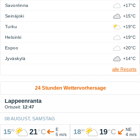
Savonlinna
+17°C
Seinäjoki
+15°C
Turku
+19°C
Helsinki
+19°C
Espoo
+20°C
Jyväskylä
+14°C
alle Resorts
24 Stunden Wettervorhersage
Lappeenranta
Ortszeit:
12:47
08 AUGUST, SAMSTAG
E
NE
21
°
C
19
°
C
15
18
00
00
5 m/s
4 m/s