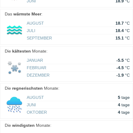
JUNI
18.9
°C
Das
wärmste Meer
:
AUGUST
18.7
°C
JULI
18.4
°C
SEPTEMBER
15.1
°C
Die
kältesten
Monate:
JANUAR
-5.5
°C
FEBRUAR
-4.5
°C
DEZEMBER
-1.9
°C
Die
regnerischsten
Monate:
AUGUST
5
tage
JUNI
4
tage
OKTOBER
4
tage
Die
windigsten
Monate: