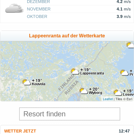
DEZEMBER
4.2
m/s
NOVEMBER
4.1
m/s
OKTOBER
3.9
m/s
Lappeenranta auf der Wetterkarte
Leaflet
| Tiles © Esri
WETTER JETZT
12:47