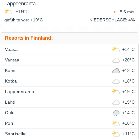
Lappeenranta
+19
°C
E 6 m/s
gefühlte wie: +19°
C
NIEDERSCHLÄGE
: 4%
Resorts in Finnland:
Vaasa
+14°C
Vantaa
+20°C
Kemi
+13°C
Kotka
+18°C
Lappeenranta
+19°C
Lahti
+19°C
Oulu
+14°C
Pori
+16°C
Saariselka
+11°C