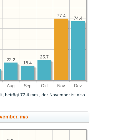
77.4
74.4
74.4
25.7
25.7
22.2
22.2
18.4
18.4
Aug
Sep
Okt
Nov
Dez
lt, beträgt
77.4
mm., der November ist also
vember, m/s