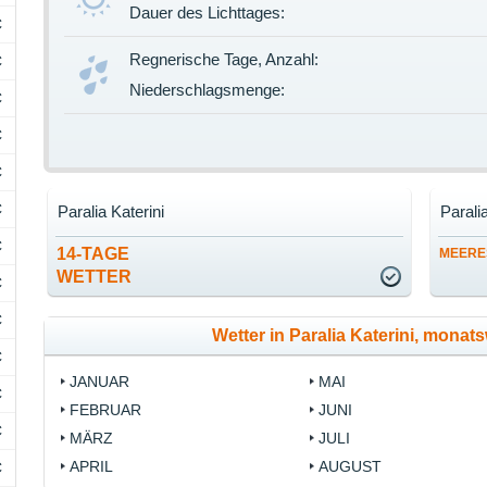
Dauer des Lichttages:
C
Regnerische Tage, Anzahl:
C
Niederschlagsmenge:
C
C
C
C
Paralia Katerini
Parali
C
14-TAGE
MEERE
WETTER
C
C
Wetter in Paralia Katerini, mona
C
JANUAR
MAI
C
FEBRUAR
JUNI
C
MÄRZ
JULI
APRIL
AUGUST
C