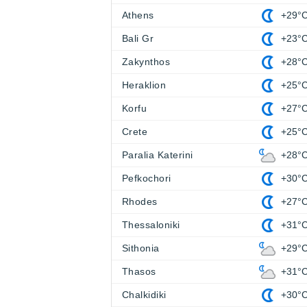
Athens
+29°
Bali Gr
+23°
Zakynthos
+28°
Heraklion
+25°
Korfu
+27°
Crete
+25°
Paralia Katerini
+28°
Pefkochori
+30°
Rhodes
+27°
Thessaloniki
+31°
Sithonia
+29°
Thasos
+31°
Chalkidiki
+30°