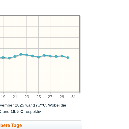
19
21
23
25
27
29
31
 November 2025 war
17.7°C
. Wobei die
C
und
18.5°C
respektiv.
übere Tage