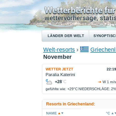
LÄNDER DER WELT
SYNOPTISC
Welt-resorts
Griechen
November
WETTER JETZT
22:1
Paralia Katerini
+28
°C
W 1 m/s
gefühlte wie: +29°
C
NIEDERSCHLÄGE
: 2
Resorts in Griechenland:
NAME
°C