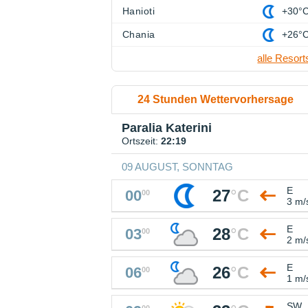
Hanioti
+30°
Chania
+26°
alle Resort
24 Stunden Wettervorhersage
Paralia Katerini
Ortszeit:
22:19
09 AUGUST, SONNTAG
E
27
°
C
00
00
3 m/
E
28
°
C
03
00
2 m/
E
26
°
C
06
00
1 m/
SW
00