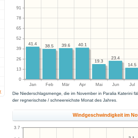
91
78
65
52
41.4
41.4
40.1
40.1
39.6
39.6
38.5
38.5
39
23.4
23.4
26
19.3
19.3
14.5
14.5
13
0
Jan
Feb
Mär
Apr
Mai
Jun
Jul
r
Die Niederschlagsmenge, die im November in Paralia Katerini fäl
der regnerischste / schneereichste Monat des Jahres.
Windgeschwindigkeit im No
3.7