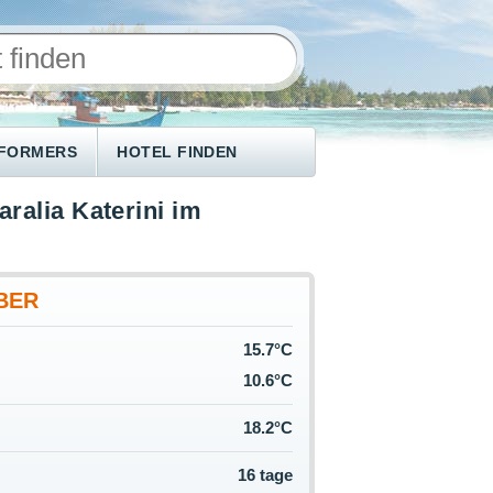
NFORMERS
HOTEL FINDEN
aralia Katerini im
BER
15.7°C
10.6°C
18.2°C
16 tage