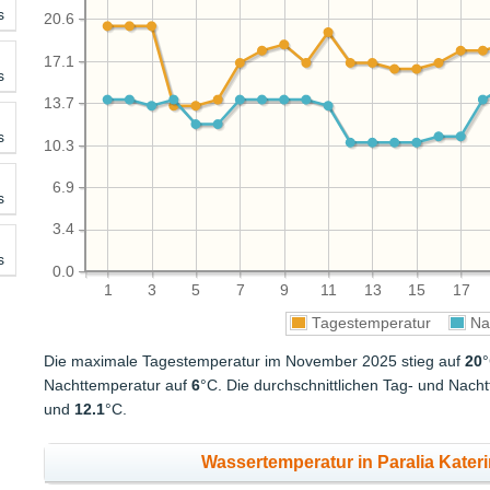
s
20.6
17.1
s
13.7
s
10.3
6.9
s
3.4
s
0.0
1
3
5
7
9
11
13
15
17
Tagestemperatur
Na
Die maximale Tagestemperatur im November 2025 stieg auf
20
°
Nachttemperatur auf
6
°C. Die durchschnittlichen Tag- und Na
und
12.1
°C.
Wassertemperatur in Paralia Kater