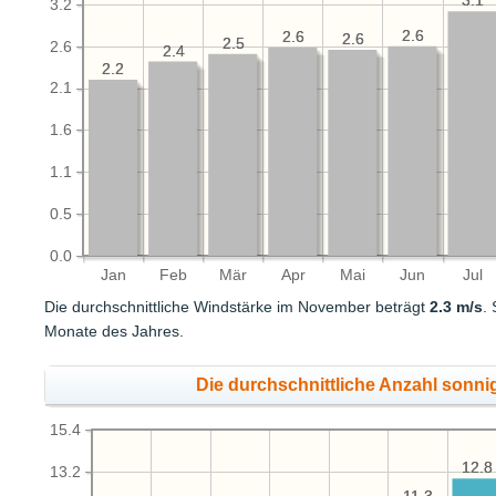
3.1
3.1
3.2
2.6
2.6
2.6
2.6
2.6
2.6
2.5
2.5
2.6
2.4
2.4
2.2
2.2
2.1
1.6
1.1
0.5
0.0
Jan
Feb
Mär
Apr
Mai
Jun
Jul
Die durchschnittliche Windstärke im November beträgt
2.3 m/s
.
Monate des Jahres.
Die durchschnittliche Anzahl sonni
15.4
12.8
12.8
13.2