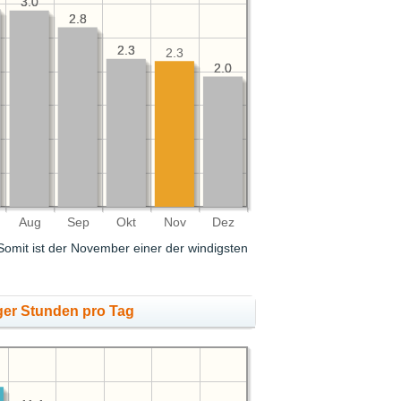
3.0
3.0
2.8
2.8
2.3
2.3
2.3
2.0
2.0
Aug
Sep
Okt
Nov
Dez
 Somit ist der November einer der windigsten
ger Stunden pro Tag