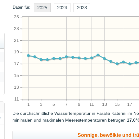
Daten für:
2025
2024
2023
25
23
21
19
17
15
13
11
1
3
5
7
9
11
13
15
17
Die durchschnittliche Wassertemperatur in Paralia Katerini im
minimalen und maximalen Meerestemperaturen betrugen
17.0°
Sonnige, bewölkte und tr