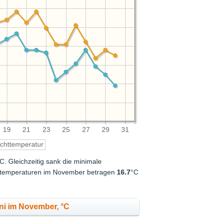
19
21
23
25
27
29
31
chttemperatur
C. Gleichzeitig sank die minimale
chttemperaturen im November betragen
16.7
°C
ini im November, °C