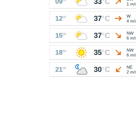
33
°
C
09
1 m/
W
37
°
C
12
00
4 m/
NW
37
°
C
15
00
6 m/
NW
35
°
C
18
00
6 m/
NE
30
°
C
21
00
2 m/