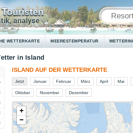
HE WETTERKARTE
MEERESTEMPERATUR
WETTERI
etter in Island
ISLAND AUF DER WETTERKARTE
Jetzt
Januar
Februar
März
April
Mai
C
Oktober
November
Dezember
C
+
C
−
C