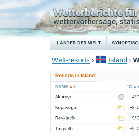
LÄNDER DER WELT
SYNOPTISC
Welt-resorts
Island
W
Resorts in Island:
NAME
°C
Akureyri
+4°
Kópavogur
+9°
Reykjavík
+9°
Tingvellir
+8°