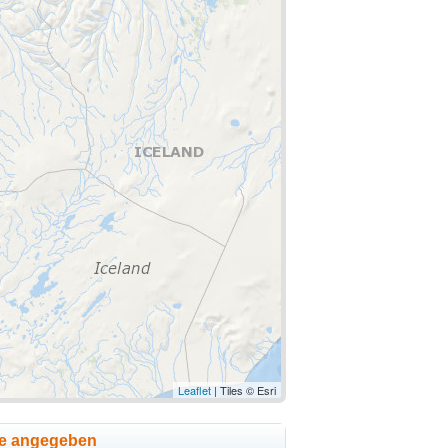
Leaflet
| Tiles © Esri
se angegeben