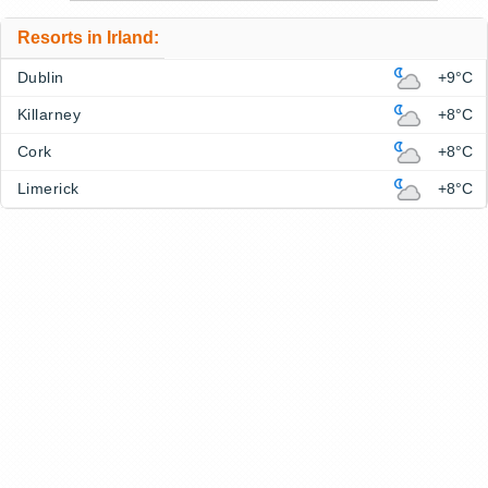
Resorts in Irland:
Dublin
+9°C
Killarney
+8°C
Cork
+8°C
Limerick
+8°C