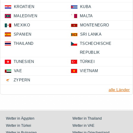
KROATIEN
KUBA
MALEDIVEN
MALTA
MEXIKO
MONTENEGRO
SPANIEN
SRI LANKA
THAILAND
TSCHECHISCHE
REPUBLIK
TUNESIEN
TÜRKEI
VAE
VIETNAM
ZYPERN
alle Länder
Wetter in Ägypten
Wetter in Thailand
Wetter in Türkei
Wetter in VAE
Wetter in Bulgarien
Wetter in Griechenland