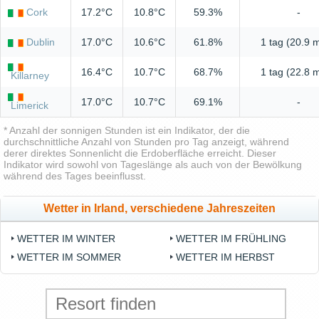
Cork
17.2°C
10.8°C
59.3%
-
Dublin
17.0°C
10.6°C
61.8%
1 tag (20.9 
16.4°C
10.7°C
68.7%
1 tag (22.8 
Killarney
17.0°C
10.7°C
69.1%
-
Limerick
* Anzahl der sonnigen Stunden ist ein Indikator, der die
durchschnittliche Anzahl von Stunden pro Tag anzeigt, während
derer direktes Sonnenlicht die Erdoberfläche erreicht. Dieser
Indikator wird sowohl von Tageslänge als auch von der Bewölkung
während des Tages beeinflusst.
Wetter in Irland, verschiedene Jahreszeiten
WETTER IM WINTER
WETTER IM FRÜHLING
WETTER IM SOMMER
WETTER IM HERBST