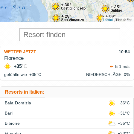
Leaflet
| Tiles © Esri
WETTER JETZT
10:54
Florence
+35
°C
E 1 m/s
gefühlte wie: +35°
C
NIEDERSCHLÄGE
: 0%
Resorts in Italien:
Baia Domizia
+36°C
Bari
+31°C
Bibione
+36°C
Venedig
+33°C