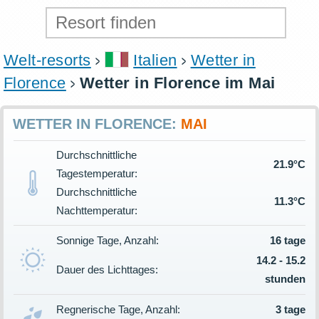
Welt-resorts
Italien
Wetter in
Florence
Wetter in Florence im Mai
WETTER IN FLORENCE:
MAI
Durchschnittliche
21.9°C
Tagestemperatur:
Durchschnittliche
11.3°C
Nachttemperatur:
Sonnige Tage, Anzahl:
16 tage
14.2 - 15.2
Dauer des Lichttages:
stunden
Regnerische Tage, Anzahl:
3 tage