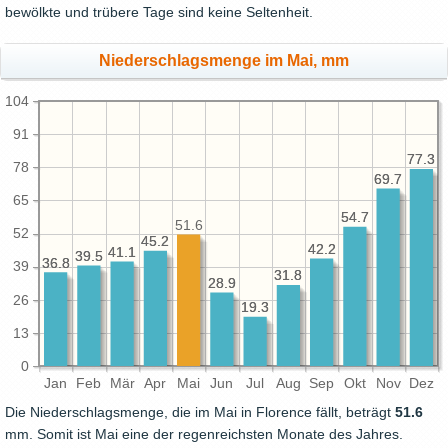
bewölkte und trübere Tage sind keine Seltenheit.
Niederschlagsmenge im Mai, mm
104
91
77.3
77.3
78
69.7
69.7
65
54.7
54.7
51.6
52
45.2
45.2
42.2
42.2
41.1
41.1
39.5
39.5
36.8
36.8
39
31.8
31.8
28.9
28.9
26
19.3
19.3
13
0
Jan
Feb
Mär
Apr
Mai
Jun
Jul
Aug
Sep
Okt
Nov
Dez
Die Niederschlagsmenge, die im Mai in Florence fällt, beträgt
51.6
mm. Somit ist Mai eine der regenreichsten Monate des Jahres.