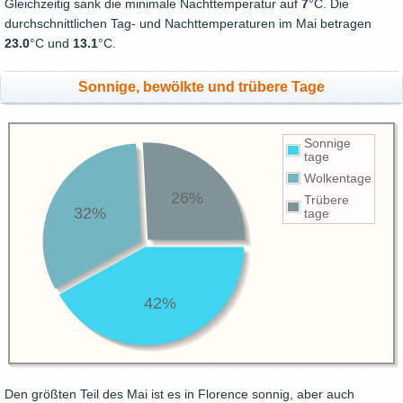
Gleichzeitig sank die minimale Nachttemperatur auf
7
°C. Die
durchschnittlichen Tag- und Nachttemperaturen im Mai betragen
23.0
°C und
13.1
°C.
Sonnige, bewölkte und trübere Tage
Sonnige
tage
Wolkentage
26%
Trübere
32%
tage
42%
Den größten Teil des Mai ist es in Florence sonnig, aber auch