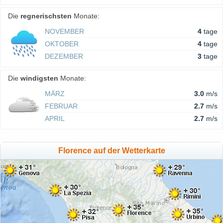
Die
regnerischsten
Monate:
NOVEMBER
4
tage
OKTOBER
4
tage
DEZEMBER
3
tage
Die
windigsten
Monate:
MÄRZ
3.0
m/s
FEBRUAR
2.7
m/s
APRIL
2.7
m/s
Florence auf der Wetterkarte