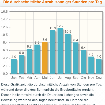
Die durchschnittliche Anzahl sonniger Stunden pro Tag
16.8
14.7
12.2
12.2
12.6
11.8
11.8
10.8
10.8
10.5
8.6
8.4
8.4
7.8
7.8
8.4
6.7
6.7
6.4
6.4
6.3
5.0
5.0
4.6
4.6
4.0
4.0
4.0
4.0
4.2
2.1
0.0
Jan
Feb
Mär
Apr
Mai
Jun
Jul
Aug
Sep
Okt
Nov
Dez
Diese Grafik zeigt die durchschnittliche Anzahl von Stunden pro Tag,
während derer direktes Sonnenlicht die Erdoberfläche erreicht.
Dieser Indikator wird durch die Dauer des Lichttages sowie die
Bewölkung während des Tages beeinflusst. In Florence die