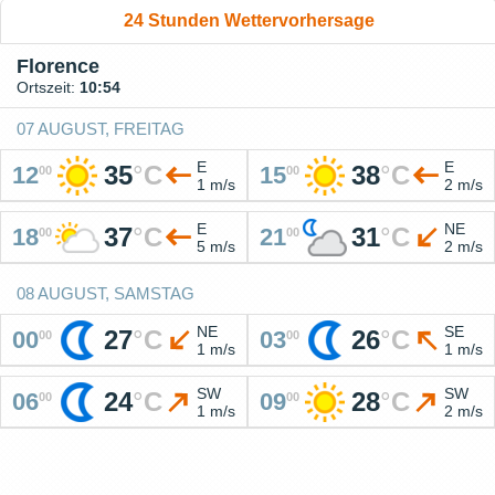
24 Stunden Wettervorhersage
Florence
Ortszeit:
10:54
07 AUGUST, FREITAG
E
E
35
°
C
38
°
C
12
15
00
00
1 m/s
2 m/s
E
NE
37
°
C
31
°
C
18
21
00
00
5 m/s
2 m/s
08 AUGUST, SAMSTAG
NE
SE
27
°
C
26
°
C
00
03
00
00
1 m/s
1 m/s
SW
SW
24
°
C
28
°
C
06
09
00
00
1 m/s
2 m/s