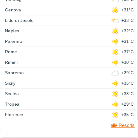
Genova
+31°C
Lido di Jesolo
+33°C
Naples
+32°C
Palermo
+31°C
Rome
+37°C
Rimini
+30°C
Sanremo
+29°C
Sicily
+35°C
Scalea
+33°C
Tropea
+29°C
Florence
+35°C
alle Resorts