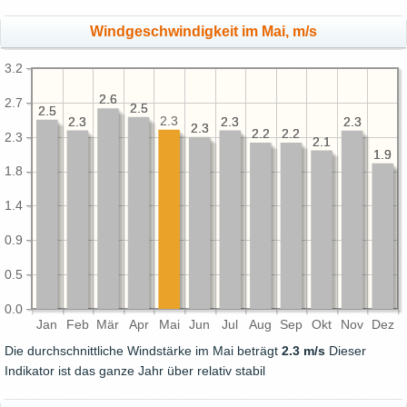
Windgeschwindigkeit im Mai, m/s
3.2
2.6
2.6
2.7
2.5
2.5
2.5
2.5
2.3
2.3
2.3
2.3
2.3
2.3
2.3
2.3
2.3
2.2
2.2
2.2
2.2
2.3
2.1
2.1
1.9
1.9
1.8
1.4
0.9
0.5
0.0
Jan
Feb
Mär
Apr
Mai
Jun
Jul
Aug
Sep
Okt
Nov
Dez
Die durchschnittliche Windstärke im Mai beträgt
2.3 m/s
Dieser
Indikator ist das ganze Jahr über relativ stabil