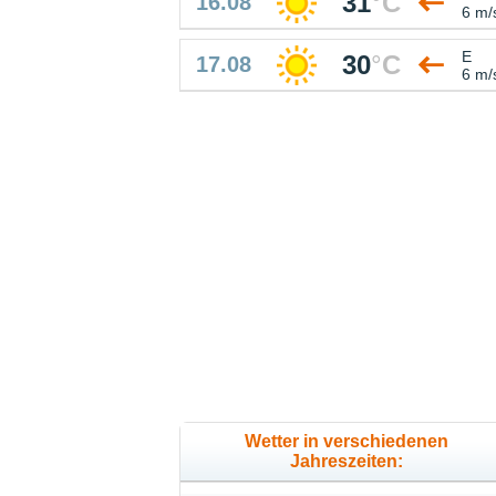
31
°
C
16.08
6 m/
E
30
°
C
17.08
6 m/
Wetter in verschiedenen
Jahreszeiten: