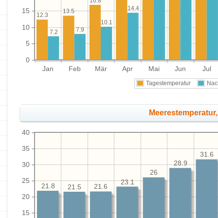
16.8
14.4
15
13.5
12.3
10.1
10
7.9
7.2
5
0
Jan
Feb
Mär
Apr
Mai
Jun
Jul
Tagestemperatur
Nac
Meerestemperatur,
40
35
31.6
28.9
30
26
25
23.1
21.8
21.6
21.5
20
15