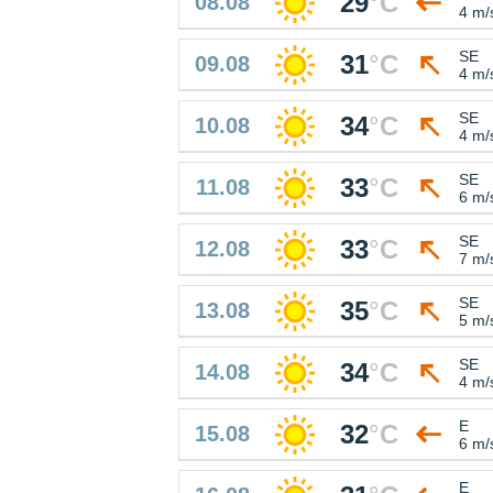
29
°
C
08.08
4 m/
SE
31
°
C
09.08
4 m/
SE
34
°
C
10.08
4 m/
SE
33
°
C
11.08
6 m/
SE
33
°
C
12.08
7 m/
SE
35
°
C
13.08
5 m/
SE
34
°
C
14.08
4 m/
E
32
°
C
15.08
6 m/
E