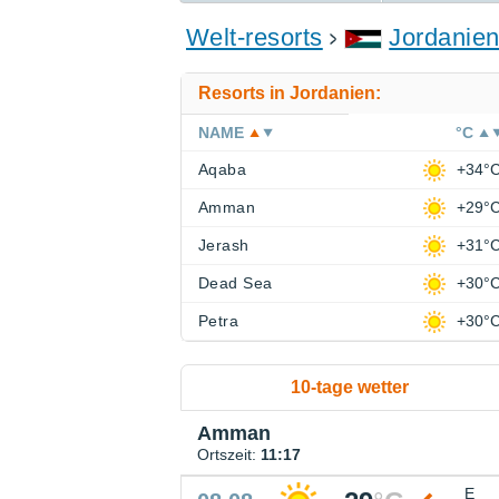
Welt-resorts
Jordanie
Resorts in Jordanien:
NAME
°C
Aqaba
+34°
Amman
+29°
Jerash
+31°
Dead Sea
+30°
Petra
+30°
10-tage wetter
Amman
Ortszeit:
11:17
E