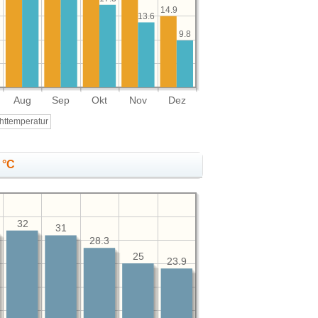
14.9
13.6
9.8
Aug
Sep
Okt
Nov
Dez
httemperatur
 °C
32
31
28.3
25
23.9