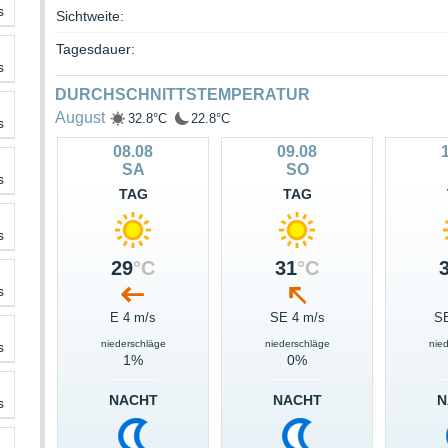
s
Sichtweite:
Tagesdauer:
s
DURCHSCHNITTSTEMPERATUR
August
32.8°C
22.8°C
s
08.08
09.08
SA
SO
s
TAG
TAG
s
29
°C
31
°C
s
E 4 m/s
SE 4 m/s
SE
niederschläge
niederschläge
nie
s
1%
0%
NACHT
NACHT
N
s