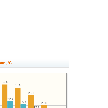
man, °C
32.8
30.9
26.1
22.4
3
20.6
20.0
17.3