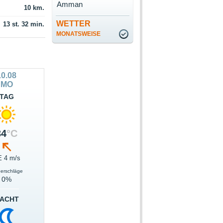
Amman
10 km.
WETTER
13 st. 32 min.
MONATSWEISE
10.08
MO
TAG
34
°C
 4 m/s
derschläge
0%
ACHT