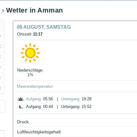
n
Wetter in Amman
08 AUGUST, SAMSTAG
Ortszeit:
11:17
C
C
C
Niederschläge
:
1%
C
Meerestemperatur:
C
Aufgang:
05:56
|
Untergang:
19:28
Aufgang: 00:44
|
Untergang: 15:52
Druck:
Luftfeuchtigkeitsgehalt: