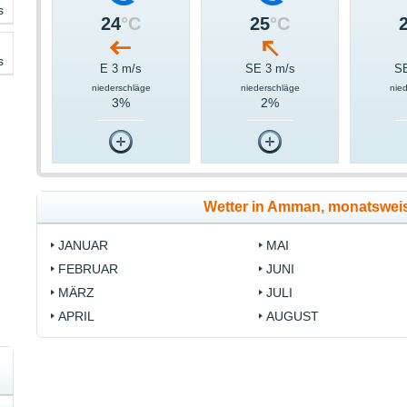
s
24
°C
25
°C
s
E 3 m/s
SE 3 m/s
SE
niederschläge
niederschläge
nie
3%
2%
Wetter in Amman, monatswei
JANUAR
MAI
FEBRUAR
JUNI
MÄRZ
JULI
APRIL
AUGUST