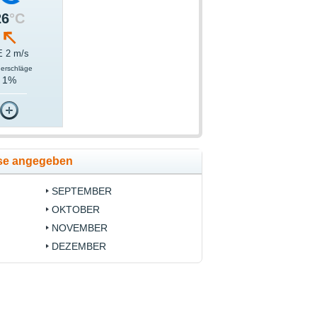
26
°C
 2 m/s
derschläge
1%
se angegeben
SEPTEMBER
OKTOBER
NOVEMBER
DEZEMBER