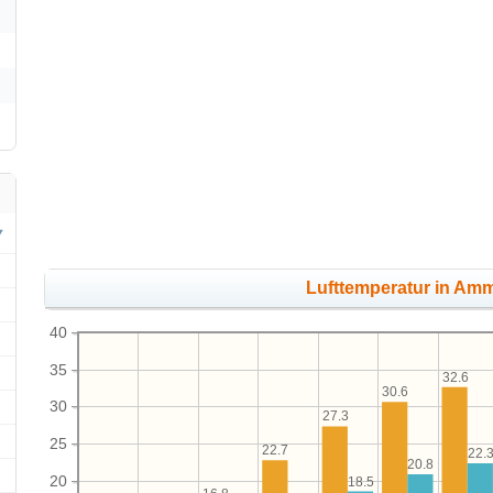
Lufttemperatur in Am
40
35
32.6
30.6
30
27.3
25
22.7
22.
20.8
20
18.5