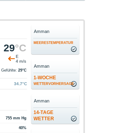
Amman
MEERESTEMPERATUR
29
°C
E
4 m/s
Amman
Gefühlte:
29°C
1-WOCHE
34.7°C
WETTERVORHERSAGE
Amman
14-TAGE
755 mm Hg
WETTER
40%