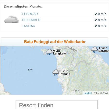
Die
windigsten
Monate:
FEBRUAR
2.9
m/s
DEZEMBER
2.8
m/s
JANUAR
2.8
m/s
Batu Feringgi auf der Wetterkarte
Leaflet
| Tiles © Esri