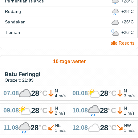
Perhentian Islands
+28°C
Redang
+28°C
Sandakan
+26°C
Tioman
+26°C
alle Resorts
10-tage wetter
Batu Feringgi
Ortszeit:
21:09
N
N
28
°
C
28
°
C
07.08
08.08
4 m/s
3 m/s
N
N
28
°
C
28
°
C
09.08
10.08
2 m/s
1 m/s
NE
NW
28
°
C
28
°
C
11.08
12.08
1 m/s
1 m/s