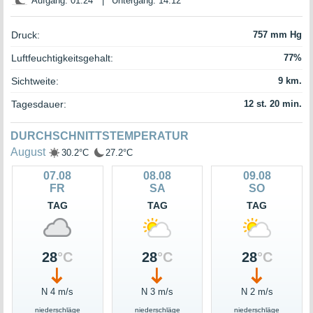
Aufgang: 01:24
|
Untergang: 14:12
Druck:
757 mm Hg
Luftfeuchtigkeitsgehalt:
77%
Sichtweite:
9 km.
Tagesdauer:
12 st. 20 min.
DURCHSCHNITTSTEMPERATUR
August
30.2°C
27.2°C
07.08
08.08
09.08
FR
SA
SO
TAG
TAG
TAG
28
°C
28
°C
28
°C
N 4 m/s
N 3 m/s
N 2 m/s
niederschläge
niederschläge
niederschläge