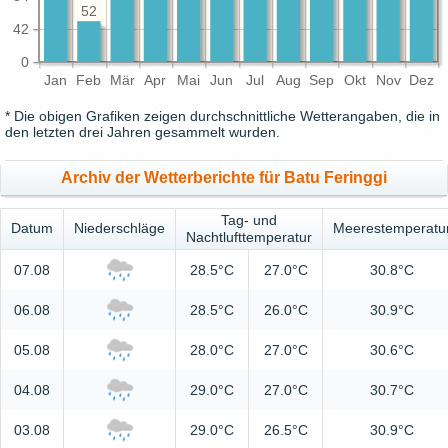
52
42
0
Jan
Feb
Mär
Apr
Mai
Jun
Jul
Aug
Sep
Okt
Nov
Dez
* Die obigen Grafiken zeigen durchschnittliche Wetterangaben, die in
den letzten drei Jahren gesammelt wurden.
Archiv der Wetterberichte für Batu Feringgi
Tag- und
Datum
Niederschläge
Meerestemperatu
Nachtlufttemperatur
07.08
28.5°C
27.0°C
30.8°C
06.08
28.5°C
26.0°C
30.9°C
05.08
28.0°C
27.0°C
30.6°C
04.08
29.0°C
27.0°C
30.7°C
03.08
29.0°C
26.5°C
30.9°C