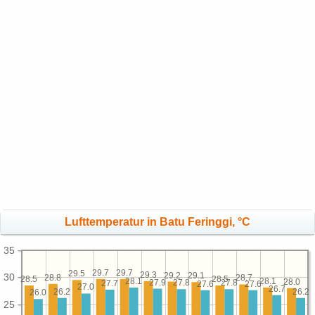
Lufttemperatur in Batu Feringgi, °C
35
29.7
29.7
29.5
29.3
29.2
29.1
30
28.8
28.7
28.5
28.5
28.1
28.1
28.0
27.9
27.8
27.8
27.7
27.6
27.6
27.0
26.7
26.2
26.2
26.0
25