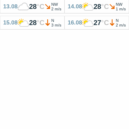
NW
NW
28
°
C
28
°
C
13.08
14.08
2 m/s
1 m/s
N
N
28
°
C
27
°
C
15.08
16.08
3 m/s
2 m/s