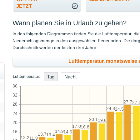
JETZT
Wann planen Sie in Urlaub zu gehen?
In den folgenden Diagrammen finden Sie die Lufttemperatur, d
Niederschlagsmenge in den ausgewählten Ferienorten. Die darge
Durchschnittswerten der letzten drei Jahre.
Lufttemperatur, monatsweise
Lufttemperatur:
Tag
Nacht
36
32
27.7
27.
28
24.8
24.5
24
20.1
19.6
20
17.0
16.8
14.9
16
14.6
13.7
13.4
12.2
11.9