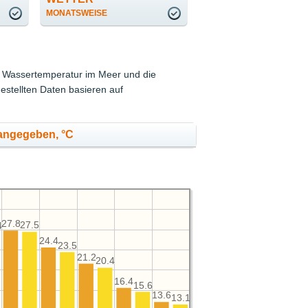
MONATSWEISE
ie Wassertemperatur im Meer und die
stellten Daten basieren auf
 angegeben, °C
27.8
27.5
4
24.4
23.5
21.2
20.4
16.4
15.6
13.6
13.1