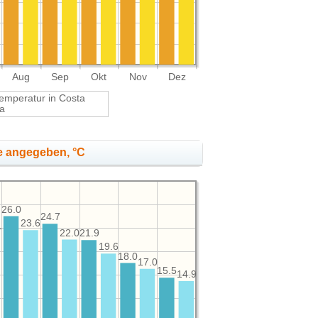
Aug
Sep
Okt
Nov
Dez
temperatur in Costa
va
e angegeben, °C
26.0
24.7
23.6
1
22.0
21.9
19.6
18.0
17.0
15.5
14.9