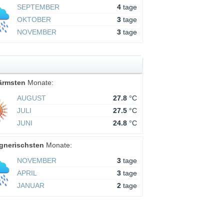
SEPTEMBER
4
tage
OKTOBER
3
tage
NOVEMBER
3
tage
ärmsten
Monate:
AUGUST
27.8
°C
JULI
27.5
°C
JUNI
24.8
°C
gnerischsten
Monate:
NOVEMBER
3
tage
APRIL
3
tage
JANUAR
2
tage