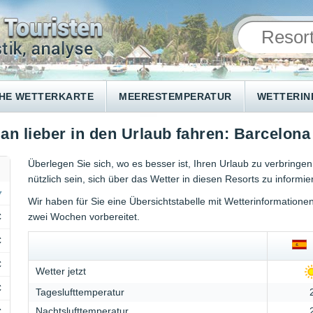
HE WETTERKARTE
MEERESTEMPERATUR
WETTERI
an lieber in den Urlaub fahren: Barcelon
Überlegen Sie sich, wo es besser ist, Ihren Urlaub zu verbringe
nützlich sein, sich über das Wetter in diesen Resorts zu informie
Wir haben für Sie eine Übersichtstabelle mit Wetterinformation
C
zwei Wochen vorbereitet.
C
B
C
Wetter jetzt
C
Tageslufttemperatur
Nachtslufttemperatur
C