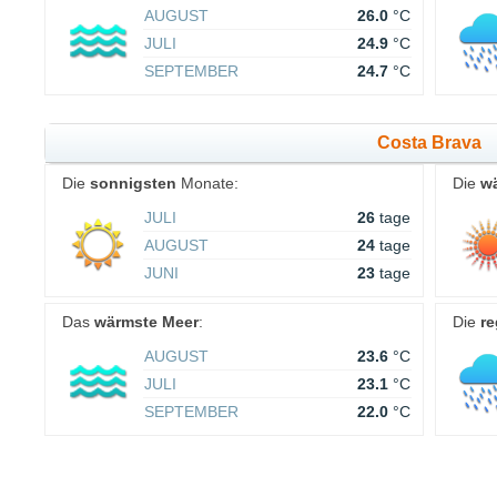
AUGUST
26.0
°C
JULI
24.9
°C
SEPTEMBER
24.7
°C
Costa Brava
Die
sonnigsten
Monate:
Die
w
JULI
26
tage
AUGUST
24
tage
JUNI
23
tage
Das
wärmste Meer
:
Die
re
AUGUST
23.6
°C
JULI
23.1
°C
SEPTEMBER
22.0
°C