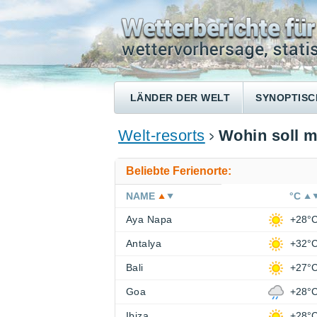
LÄNDER DER WELT
SYNOPTISC
Welt-resorts
Wohin soll m
Beliebte Ferienorte:
NAME
°C
Aya Napa
+28°
Antalya
+32°
Bali
+27°
Goa
+28°
Ibiza
+28°