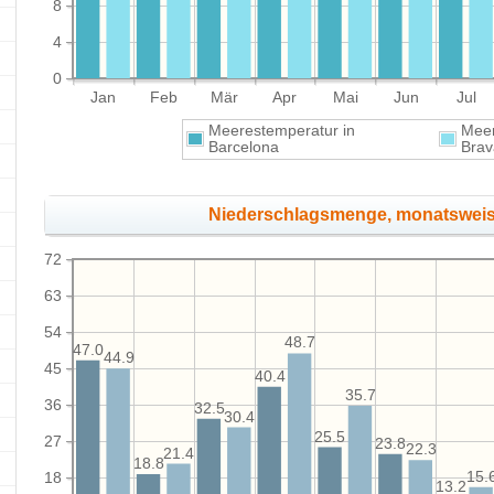
8
4
0
Jan
Feb
Mär
Apr
Mai
Jun
Jul
Meerestemperatur in
Meer
Barcelona
Bra
Niederschlagsmenge, monatswei
72
63
54
48.7
47.0
44.9
45
40.4
35.7
36
32.5
30.4
25.5
27
23.8
22.3
21.4
18.8
15.
18
13.2