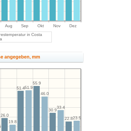
Aug
Sep
Okt
Nov
Dez
estemperatur in Costa
va
se angegeben, mm
55.9
51.9
51.4
46.0
33.4
30.9
26.0
23.5
22.8
19.8
6