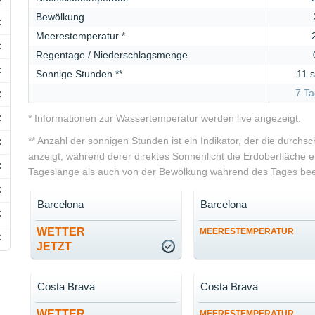
Bewölkung
C
Meerestemperatur *
C
Regentage / Niederschlagsmenge
C
Sonnige Stunden **
11 s
7 Ta
C
C
* Informationen zur Wassertemperatur werden live angezeigt.
** Anzahl der sonnigen Stunden ist ein Indikator, der die durchs
C
anzeigt, während derer direktes Sonnenlicht die Erdoberfläche er
C
Tageslänge als auch von der Bewölkung während des Tages beei
C
Barcelona
Barcelona
C
WETTER
MEERESTEMPERATUR
C
JETZT
Costa Brava
Costa Brava
WETTER
MEERESTEMPERATUR