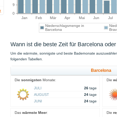
9
r
0
Jan
Feb
Mär
Apr
Mai
Jun
Jul
Niederschlagsmenge in
Nied
Barcelona
Bra
Wann ist die beste Zeit für Barcelona ode
Um die wärmste, sonnigste und beste Bademonate auszuwählen, 
folgenden Tabellen.
Barcelona
Die
sonnigsten
Monate:
Die
w
JULI
26
tage
AUGUST
24
tage
JUNI
24
tage
Das
wärmste Meer
:
Die
re