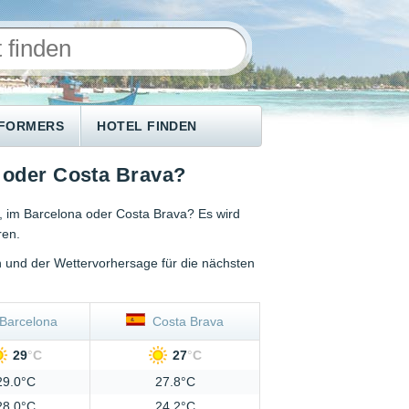
NFORMERS
HOTEL FINDEN
a oder Costa Brava?
n, im Barcelona oder Costa Brava? Es wird
ren.
en und der Wettervorhersage für die nächsten
arcelona
Costa Brava
29
°
C
27
°
C
29.0°C
27.8°C
28.0°C
24.2°C