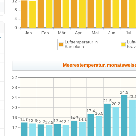
12
8
4
0
Jan
Feb
Mär
Apr
Mai
Jun
Jul
Lufttemperatur in
Luft
Barcelona
Bra
Meerestemperatur, monatsweis
32
28
24.9
23.
24
21.5
20.2
20
17.4
16.5
16
14.7
14.1
14.0
13.6
13.4
13.2
13.1
12.9
12