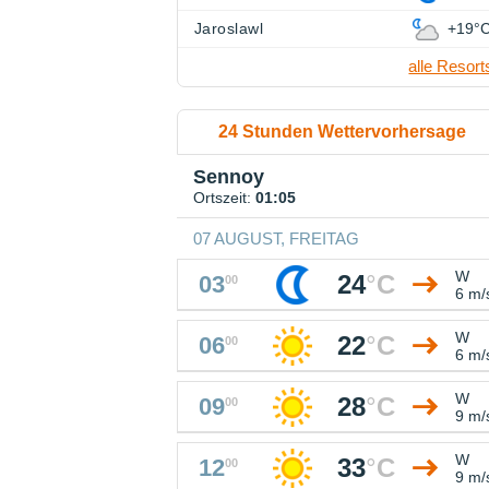
Jaroslawl
+19°
alle Resort
24 Stunden Wettervorhersage
Sennoy
Ortszeit:
01:05
07 AUGUST, FREITAG
W
24
°
C
03
00
6 m/
W
22
°
C
06
00
6 m/
W
28
°
C
09
00
9 m/
W
33
°
C
12
00
9 m/