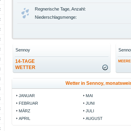
Regnerische Tage, Anzahl:
C
Niederschlagsmenge:
C
C
C
C
Sennoy
Senno
C
14-TAGE
MEERE
WETTER
C
C
Wetter in Sennoy, monatswe
C
JANUAR
MAI
C
FEBRUAR
JUNI
C
MÄRZ
JULI
APRIL
AUGUST
C
C