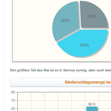
26%
32%
42%
Den größten Teil des Mai ist es in Sennoy sonnig, aber auch bew
Niederschlagsmenge im
80
70
62.5
62.5
60