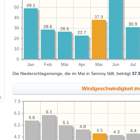
49.1
49.1
50
37.9
40
30.9
30.9
28.6
28.6
30
26.5
26.5
22.7
22.7
20
10
0
Jan
Feb
Mär
Apr
Mai
Jun
Jul
Die Niederschlagsmenge, die im Mai in Sennoy fällt, beträgt
37.
Windgeschwindigkeit im 
r
7.3
6.1
6.1
6.2
5.6
5.6
5.1
5.1
5.2
4.8
4.8
4.5
4.4
4.4
4.3
4.3
4.2