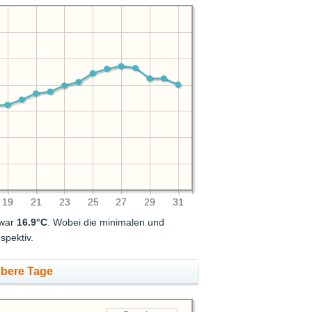
19
21
23
25
27
29
31
 war
16.9°C
. Wobei die minimalen und
spektiv.
übere Tage