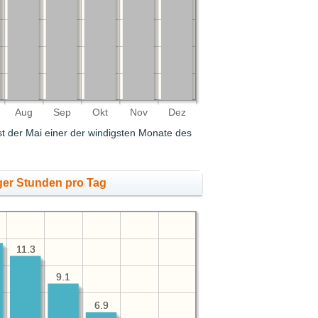
Aug
Sep
Okt
Nov
Dez
ist der Mai einer der windigsten Monate des
ger Stunden pro Tag
11.3
11.3
9.1
9.1
6.9
6.9