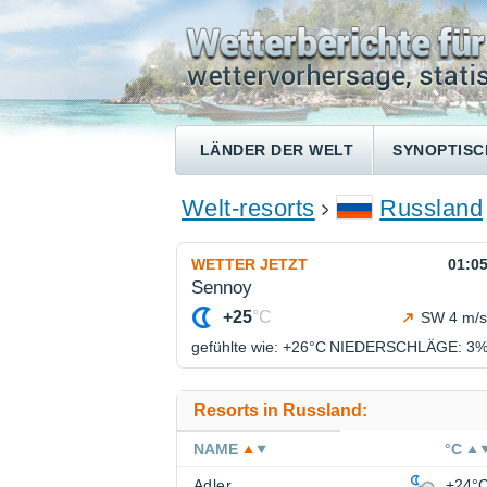
LÄNDER DER WELT
SYNOPTISC
Welt-resorts
Russland
WETTER JETZT
01:0
Sennoy
+25
°C
SW 4 m/s
gefühlte wie: +26°
C
NIEDERSCHLÄGE
: 3
Resorts in Russland:
NAME
°C
Adler
+24°