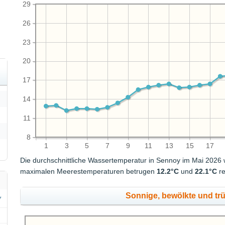
29
26
23
20
17
14
11
8
1
3
5
7
9
11
13
15
17
Die durchschnittliche Wassertemperatur in Sennoy im Mai 2026
maximalen Meerestemperaturen betrugen
12.2°C
und
22.1°C
re
Sonnige, bewölkte und tr