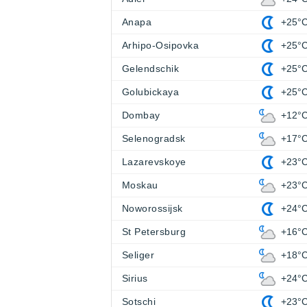
Anapa
+25°
Arhipo-Osipovka
+25°
Gelendschik
+25°
Golubickaya
+25°
Dombay
+12°
Selenogradsk
+17°
Lazarevskoye
+23°
Moskau
+23°
Noworossijsk
+24°
St Petersburg
+16°
Seliger
+18°
Sirius
+24°
Sotschi
+23°