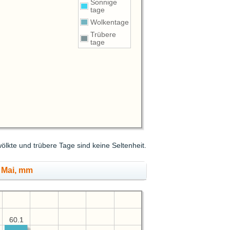
Sonnige
tage
Wolkentage
Trübere
tage
ölkte und trübere Tage sind keine Seltenheit.
 Mai, mm
60.1
60.1