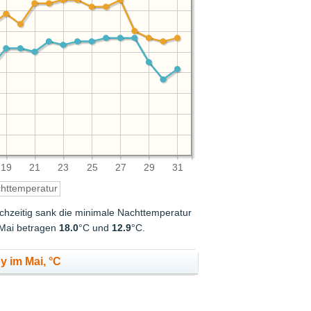
19
21
23
25
27
29
31
httemperatur
ichzeitig sank die minimale Nachttemperatur
 Mai betragen
18.0
°C und
12.9
°C.
 im Mai, °C