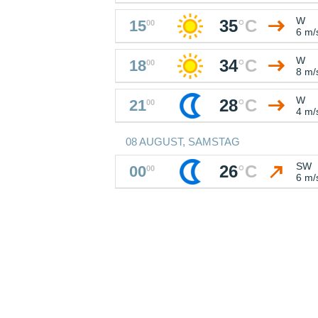
W
35
°
C
15
00
6 m/
W
34
°
C
18
00
8 m/
W
28
°
C
21
00
4 m/
08 AUGUST, SAMSTAG
SW
26
°
C
00
00
6 m/