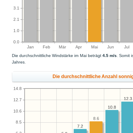
3.1
2.1
1.0
0.0
Jan
Feb
Mär
Apr
Mai
Jun
Jul
Die durchschnittliche Windstärke im Mai beträgt
4.5 m/s
. Somit 
Jahres.
Die durchschnittliche Anzahl sonni
14.8
12.3
12.3
12.7
10.8
10.8
10.6
8.6
8.5
7.2
7.2