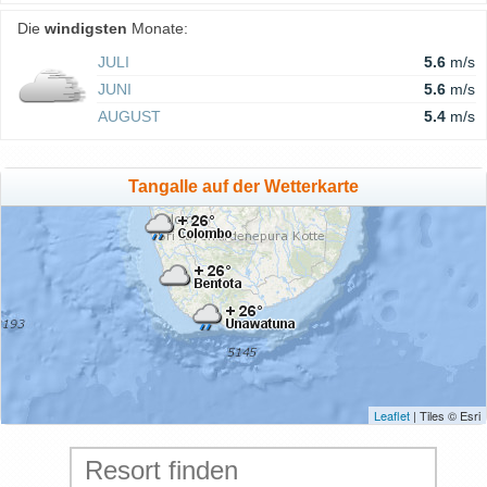
Die
windigsten
Monate:
JULI
5.6
m/s
JUNI
5.6
m/s
AUGUST
5.4
m/s
Tangalle auf der Wetterkarte
Leaflet
| Tiles © Esri