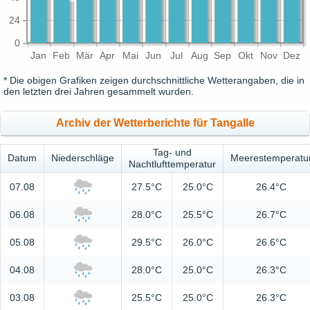
24
0
Jan
Feb
Mär
Apr
Mai
Jun
Jul
Aug
Sep
Okt
Nov
Dez
* Die obigen Grafiken zeigen durchschnittliche Wetterangaben, die in
den letzten drei Jahren gesammelt wurden.
Archiv der Wetterberichte für Tangalle
Tag- und
Datum
Niederschläge
Meerestemperatu
Nachtlufttemperatur
07.08
27.5°C
25.0°C
26.4°C
06.08
28.0°C
25.5°C
26.7°C
05.08
29.5°C
26.0°C
26.6°C
04.08
28.0°C
25.0°C
26.3°C
03.08
25.5°C
25.0°C
26.3°C