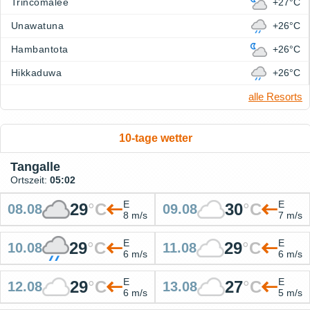
Trincomalee
+27°C
Unawatuna
+26°C
Hambantota
+26°C
Hikkaduwa
+26°C
alle Resorts
10-tage wetter
Tangalle
Ortszeit:
05:02
E
E
29
°
C
30
°
C
08.08
09.08
8 m/s
7 m/s
E
E
29
°
C
29
°
C
10.08
11.08
6 m/s
6 m/s
E
E
29
°
C
27
°
C
12.08
13.08
6 m/s
5 m/s