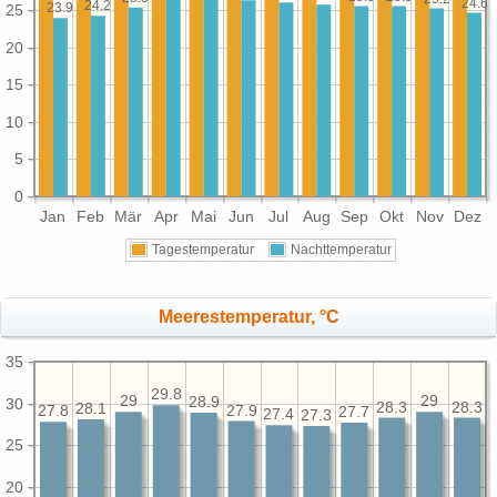
24.6
24.2
23.9
25
20
15
10
5
0
Jan
Feb
Mär
Apr
Mai
Jun
Jul
Aug
Sep
Okt
Nov
Dez
Tagestemperatur
Nachttemperatur
Meerestemperatur, °C
35
29.8
29
29
28.9
30
28.3
28.3
28.1
27.9
27.8
27.7
27.4
27.3
25
20