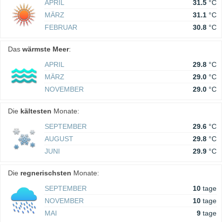
APRIL
31.5
°C
MÄRZ
31.1
°C
FEBRUAR
30.8
°C
Das
wärmste Meer
:
APRIL
29.8
°C
MÄRZ
29.0
°C
NOVEMBER
29.0
°C
Die
kältesten
Monate:
SEPTEMBER
29.6
°C
AUGUST
29.8
°C
JUNI
29.9
°C
Die
regnerischsten
Monate:
SEPTEMBER
10
tage
NOVEMBER
10
tage
MAI
9
tage