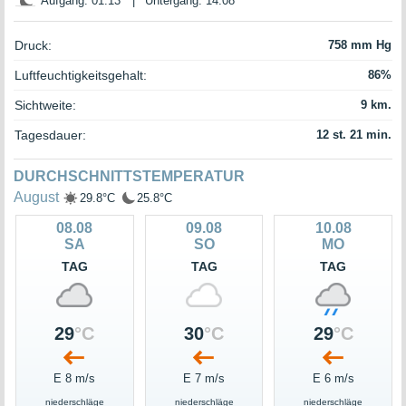
Aufgang: 01:13
|
Untergang: 14:08
Druck:
758 mm Hg
Luftfeuchtigkeitsgehalt:
86%
Sichtweite:
9 km.
Tagesdauer:
12 st. 21 min.
DURCHSCHNITTSTEMPERATUR
August
29.8°C
25.8°C
08.08
09.08
10.08
SA
SO
MO
TAG
TAG
TAG
29
°C
30
°C
29
°C
E 8 m/s
E 7 m/s
E 6 m/s
niederschläge
niederschläge
niederschläge