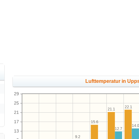
Lufttemperatur in Upps
29
25
22.1
21.1
21
17
15.6
14.
12.7
13
9.2