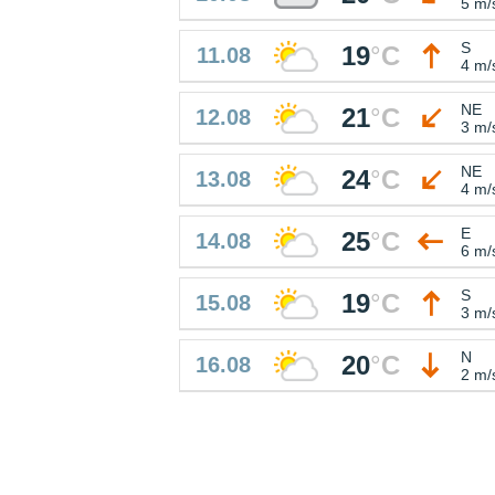
5 m/
S
19
°
C
11.08
4 m/
NE
21
°
C
12.08
3 m/
NE
24
°
C
13.08
4 m/
E
25
°
C
14.08
6 m/
S
19
°
C
15.08
3 m/
N
20
°
C
16.08
2 m/