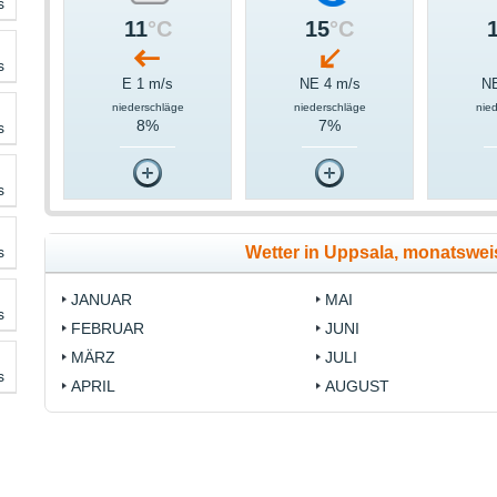
s
11
°C
15
°C
s
E 1 m/s
NE 4 m/s
NE
niederschläge
niederschläge
nie
8%
7%
s
s
s
Wetter in Uppsala, monatswe
JANUAR
MAI
s
FEBRUAR
JUNI
MÄRZ
JULI
s
APRIL
AUGUST