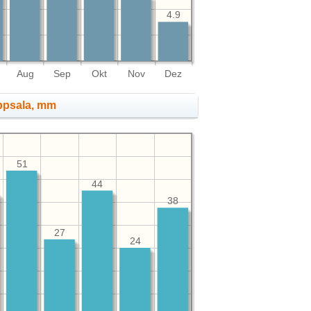
4.9
Aug
Sep
Okt
Nov
Dez
ppsala, mm
51
44
38
27
24