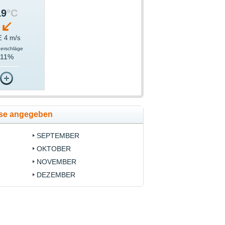
19
°C
 4 m/s
derschläge
11%
ise angegeben
SEPTEMBER
OKTOBER
NOVEMBER
DEZEMBER