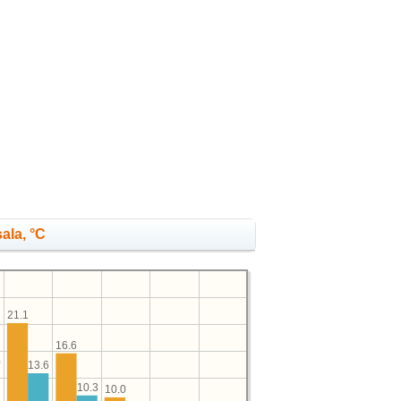
ala, °C
21.1
16.6
0
13.6
10.3
10.0