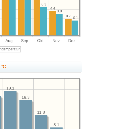
6.3
4.4
3.0
0.7
-0.1
Aug
Sep
Okt
Nov
Dez
httemperatur
 °C
19.1
16.3
11.8
8.1