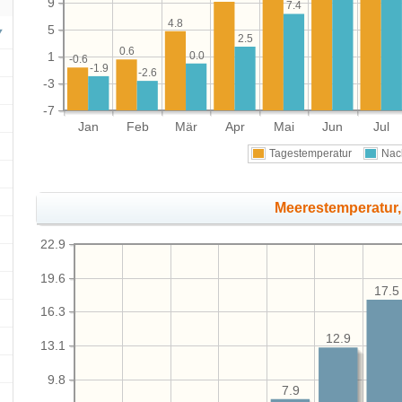
9
7.4
4.8
5
2.5
0.6
0.0
1
-0.6
-1.9
-2.6
-3
-7
Jan
Feb
Mär
Apr
Mai
Jun
Jul
Tagestemperatur
Nac
Meerestemperatur,
22.9
19.6
17.5
16.3
12.9
13.1
9.8
7.9