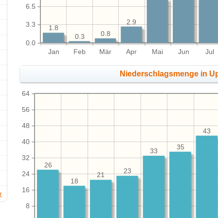
6.5
2.9
3.3
1.8
0.8
0.3
0.0
Jan
Feb
Mär
Apr
Mai
Jun
Jul
Niederschlagsmenge in U
64
56
48
43
40
35
33
32
26
23
24
21
18
16
r
8