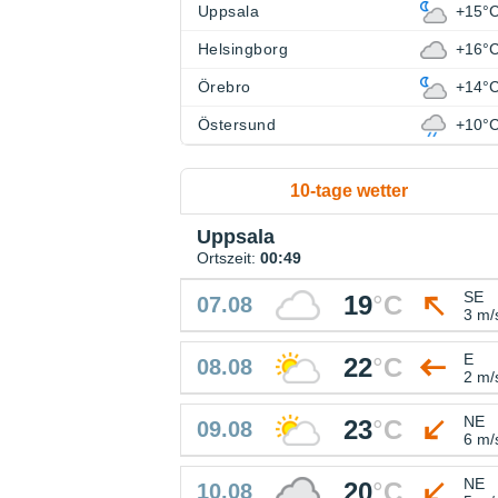
Uppsala
+15°
Helsingborg
+16°
Örebro
+14°
Östersund
+10°
10-tage wetter
Uppsala
Ortszeit:
00:49
SE
19
°
C
07.08
3 m/
E
22
°
C
08.08
2 m/
NE
23
°
C
09.08
6 m/
NE
20
°
C
10.08