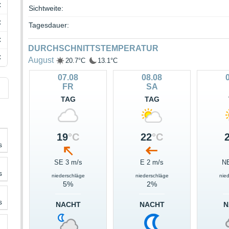
C
Sichtweite:
C
Tagesdauer:
C
DURCHSCHNITTSTEMPERATUR
C
August
20.7°C
13.1°C
07.08
08.08
FR
SA
TAG
TAG
19
°C
22
°C
s
SE 3 m/s
E 2 m/s
NE
s
niederschläge
niederschläge
nie
5%
2%
s
NACHT
NACHT
N