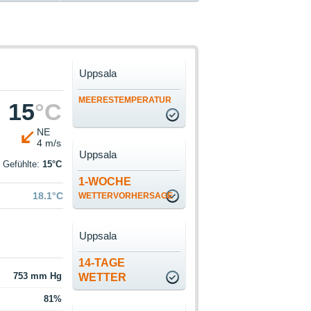
Uppsala
MEERESTEMPERATUR
15
°C
NE
4 m/s
Uppsala
Gefühlte:
15°C
1-WOCHE
18.1°C
WETTERVORHERSAGE
Uppsala
14-TAGE
753 mm Hg
WETTER
81%