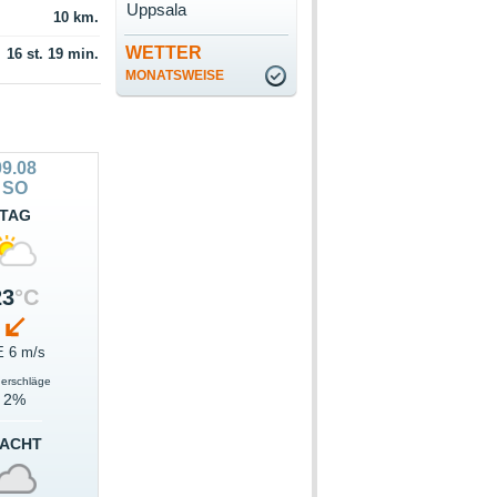
Uppsala
10 km.
WETTER
16 st. 19 min.
MONATSWEISE
09.08
SO
TAG
23
°C
 6 m/s
derschläge
2%
ACHT