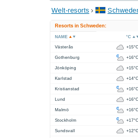
Welt-resorts
Schwede
Resorts in Schweden:
NAME
°C
Västerås
+15°
Gothenburg
+16°
Jönköping
+15°
Karlstad
+14°
Kristianstad
+16°
Lund
+16°
Malmö
+16°
Stockholm
+17°
Sundsvall
+12°