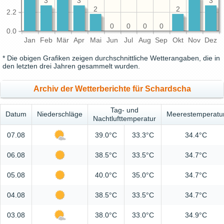
3
3
3
2
2
2.2
0
0
0
0
0.0
Jan
Feb
Mär
Apr
Mai
Jun
Jul
Aug
Sep
Okt
Nov
Dez
* Die obigen Grafiken zeigen durchschnittliche Wetterangaben, die in
den letzten drei Jahren gesammelt wurden.
Archiv der Wetterberichte für Schardscha
Tag- und
Datum
Niederschläge
Meerestemperatu
Nachtlufttemperatur
07.08
39.0°C
33.3°C
34.4°C
06.08
38.5°C
33.5°C
34.7°C
05.08
40.0°C
35.0°C
34.7°C
04.08
38.5°C
33.5°C
34.7°C
03.08
38.0°C
33.0°C
34.9°C