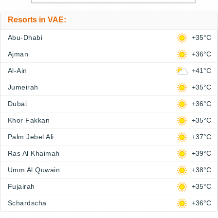
Resorts in VAE:
Abu-Dhabi
+35°C
Ajman
+36°C
Al-Ain
+41°C
Jumeirah
+35°C
Dubai
+36°C
Khor Fakkan
+35°C
Palm Jebel Ali
+37°C
Ras Al Khaimah
+39°C
Umm Al Quwain
+38°C
Fujairah
+35°C
Schardscha
+36°C