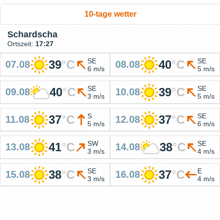
10-tage wetter
Schardscha
Ortszeit:
17:27
SE
SE
39
°
C
40
°
C
07.08
08.08
6 m/s
5 m/s
SE
SE
40
°
C
39
°
C
09.08
10.08
3 m/s
5 m/s
S
SE
37
°
C
37
°
C
11.08
12.08
5 m/s
6 m/s
SW
SE
41
°
C
38
°
C
13.08
14.08
3 m/s
4 m/s
SE
E
38
°
C
37
°
C
15.08
16.08
3 m/s
4 m/s