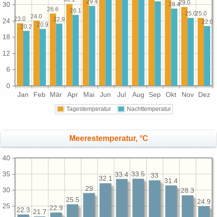
29.4
29.0
30
28.4
26.6
26.1
25.0
25.0
24.0
23.0
22.9
24
22.0
20.9
20.2
18
12
6
0
Jan
Feb
Mär
Apr
Mai
Jun
Jul
Aug
Sep
Okt
Nov
Dez
Tagestemperatur
Nachttemperatur
Meerestemperatur, °C
40
35
33.5
33.4
33
32.1
31.4
29
30
28.3
25.5
24.9
25
22.9
22.3
21.7