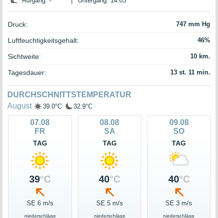
Aufgang: -
|
Untergang: 14:03
Druck:
747 mm Hg
Luftfeuchtigkeitsgehalt:
46%
Sichtweite:
10 km.
Tagesdauer:
13 st. 11 min.
DURCHSCHNITTSTEMPERATUR
August
39.0°C
32.9°C
07.08
08.08
09.08
FR
SA
SO
TAG
TAG
TAG
39
°C
40
°C
40
°C
SE 6 m/s
SE 5 m/s
SE 3 m/s
niederschläge
niederschläge
niederschläge