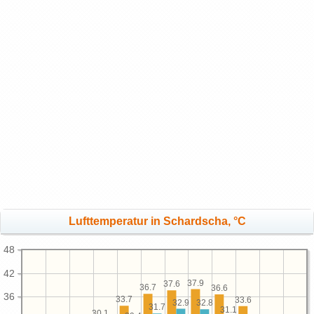
Lufttemperatur in Schardscha, °C
48
42
37.9
37.6
36.7
36.6
36
33.7
33.6
32.9
32.8
31.7
31.1
30.1