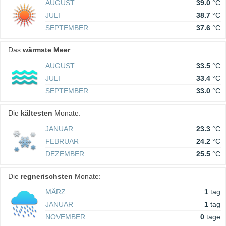
AUGUST
39.0
°C
JULI
38.7
°C
SEPTEMBER
37.6
°C
Das
wärmste Meer
:
AUGUST
33.5
°C
JULI
33.4
°C
SEPTEMBER
33.0
°C
Die
kältesten
Monate:
JANUAR
23.3
°C
FEBRUAR
24.2
°C
DEZEMBER
25.5
°C
Die
regnerischsten
Monate:
MÄRZ
1
tag
JANUAR
1
tag
NOVEMBER
0
tage