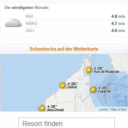
Die
windigsten
Monate:
MAI
4.8
m/s
MÄRZ
4.7
m/s
JULI
4.5
m/s
Schardscha auf der Wetterkarte
Leaflet
| Tiles © Esri