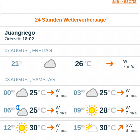
alle Resorts
24 Stunden Wettervorhersage
Juangriego
Ortszeit:
18:02
07 AUGUST, FREITAG
W
26
°
C
21
00
7 m/s
08 AUGUST, SAMSTAG
W
W
25
°
C
25
°
C
00
03
00
00
5 m/s
5 m/s
W
W
25
°
C
28
°
C
06
09
00
00
5 m/s
7 m/s
W
SW
30
°
C
30
°
C
12
15
00
00
7 m/s
8 m/s