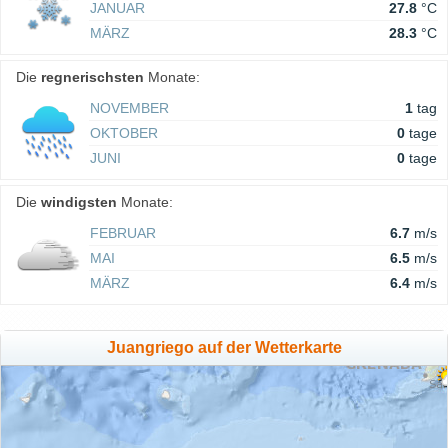
JANUAR
27.8
°C
MÄRZ
28.3
°C
Die
regnerischsten
Monate:
NOVEMBER
1
tag
OKTOBER
0
tage
JUNI
0
tage
Die
windigsten
Monate:
FEBRUAR
6.7
m/s
MAI
6.5
m/s
MÄRZ
6.4
m/s
Juangriego auf der Wetterkarte