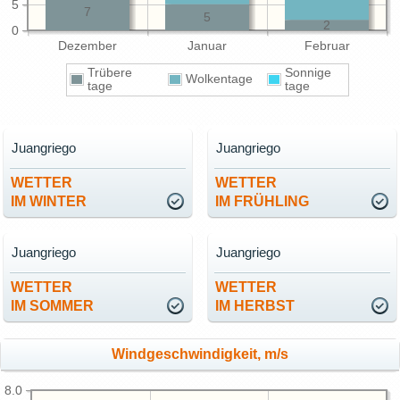
5
7
5
2
0
Dezember
Januar
Februar
Trübere
Sonnige
Wolkentage
tage
tage
Juangriego
Juangriego
WETTER
WETTER
IM WINTER
IM FRÜHLING
Juangriego
Juangriego
WETTER
WETTER
IM SOMMER
IM HERBST
Windgeschwindigkeit, m/s
8.0