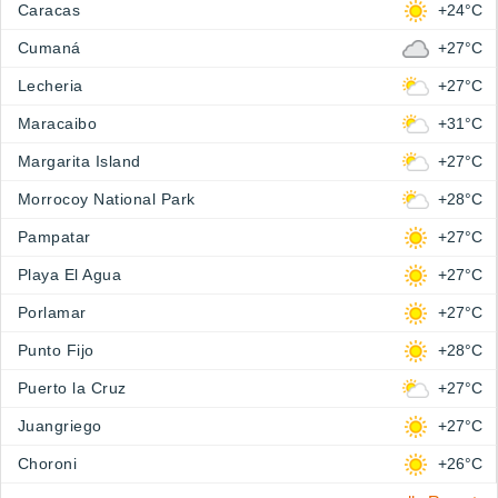
Caracas
+24°C
Cumaná
+27°C
Lecheria
+27°C
Maracaibo
+31°C
Margarita Island
+27°C
Morrocoy National Park
+28°C
Pampatar
+27°C
Playa El Agua
+27°C
Porlamar
+27°C
Punto Fijo
+28°C
Puerto la Cruz
+27°C
Juangriego
+27°C
Choroni
+26°C