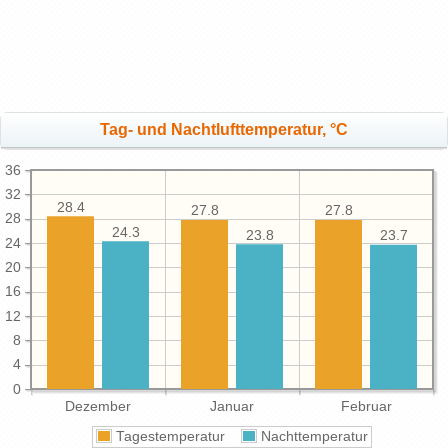
Tag- und Nachtlufttemperatur, °C
36
32
28.4
27.8
27.8
28
24.3
23.8
23.7
24
20
16
12
8
4
0
Dezember
Januar
Februar
Tagestemperatur
Nachttemperatur