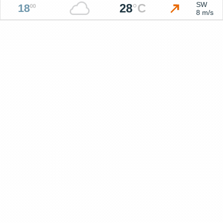
SW
28
°
C
18
00
8 m/s