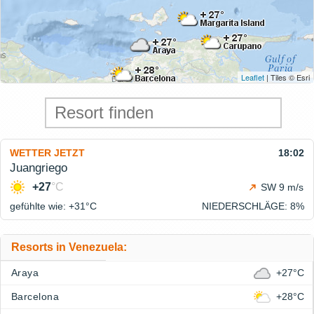
Leaflet
| Tiles © Esri
WETTER JETZT
18:02
Juangriego
+27
°C
SW 9 m/s
gefühlte wie: +31°
C
NIEDERSCHLÄGE
: 8%
Resorts in Venezuela:
Araya
+27°C
Barcelona
+28°C