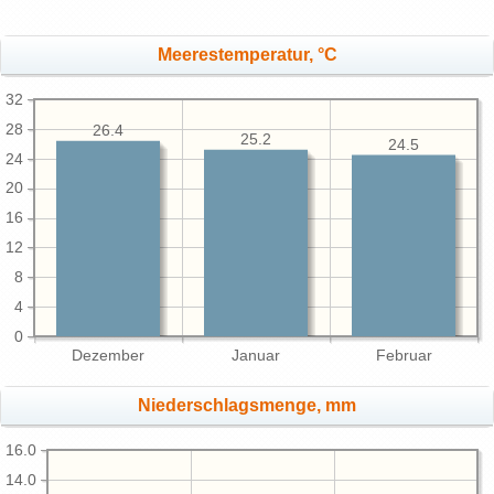
Meerestemperatur, °C
32
28
26.4
25.2
24.5
24
20
16
12
8
4
0
Dezember
Januar
Februar
Niederschlagsmenge, mm
16.0
14.0