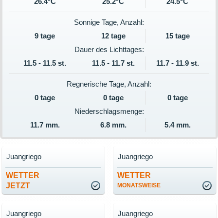
26.4°C
25.2°C
24.5°C
Sonnige Tage, Anzahl:
9 tage
12 tage
15 tage
Dauer des Lichttages:
11.5 - 11.5 st.
11.5 - 11.7 st.
11.7 - 11.9 st.
Regnerische Tage, Anzahl:
0 tage
0 tage
0 tage
Niederschlagsmenge:
11.7 mm.
6.8 mm.
5.4 mm.
Juangriego
Juangriego
WETTER
WETTER
JETZT
MONATSWEISE
Juangriego
Juangriego