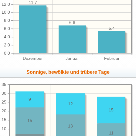
11.7
12.0
10.0
8.0
6.8
5.4
6.0
4.0
2.0
0.0
Dezember
Januar
Februar
Sonnige, bewölkte und trübere Tage
35
30
9
25
12
15
20
15
15
13
10
11