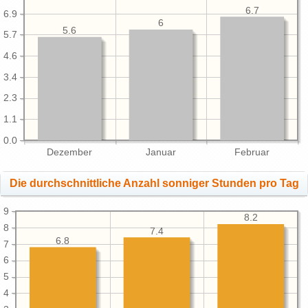
6.7
6.9
6
5.6
5.7
4.6
3.4
2.3
1.1
0.0
Dezember
Januar
Februar
Die durchschnittliche Anzahl sonniger Stunden pro Tag
9
8.2
8
7.4
6.8
7
6
5
4