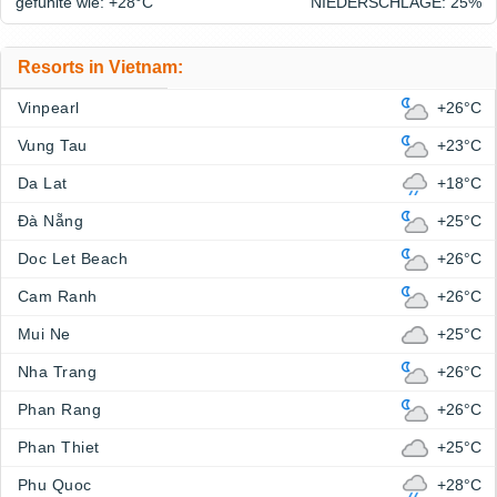
gefühlte wie: +28°
C
NIEDERSCHLÄGE
: 25%
Resorts in Vietnam:
Vinpearl
+26°C
Vung Tau
+23°C
Da Lat
+18°C
Đà Nẵng
+25°C
Doc Let Beach
+26°C
Cam Ranh
+26°C
Mui Ne
+25°C
Nha Trang
+26°C
Phan Rang
+26°C
Phan Thiet
+25°C
Phu Quoc
+28°C