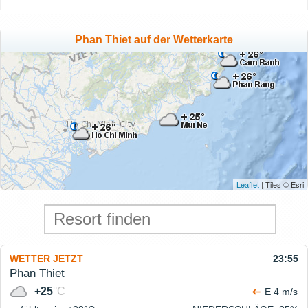
Phan Thiet auf der Wetterkarte
Leaflet
| Tiles © Esri
WETTER JETZT
23:55
Phan Thiet
+25
°C
E 4 m/s