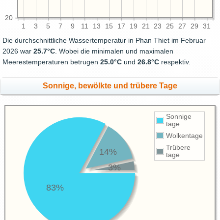
20
1
3
5
7
9
11
13
15
17
19
21
23
25
27
29
31
Die durchschnittliche Wassertemperatur in Phan Thiet im Februar
2026 war
25.7°C
. Wobei die minimalen und maximalen
Meerestemperaturen betrugen
25.0°C
und
26.8°C
respektiv.
Sonnige, bewölkte und trübere Tage
Sonnige
tage
Wolkentage
Trübere
14%
tage
3%
83%