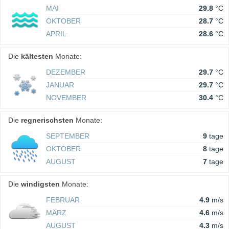
MAI
29.8
°C
OKTOBER
28.7
°C
APRIL
28.6
°C
Die
kältesten
Monate:
DEZEMBER
29.7
°C
JANUAR
29.7
°C
NOVEMBER
30.4
°C
Die
regnerischsten
Monate:
SEPTEMBER
9
tage
OKTOBER
8
tage
AUGUST
7
tage
Die
windigsten
Monate:
FEBRUAR
4.9
m/s
MÄRZ
4.6
m/s
AUGUST
4.3
m/s