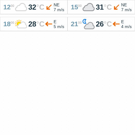
NE
NE
32
°
C
31
°
C
12
15
00
00
7 m/s
7 m/s
E
E
28
°
C
26
°
C
18
21
00
00
5 m/s
4 m/s