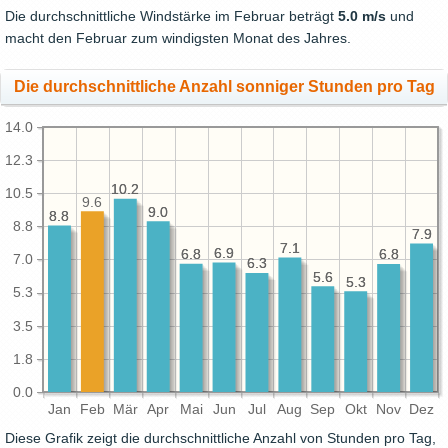
Die durchschnittliche Windstärke im Februar beträgt
5.0 m/s
und
macht den Februar zum windigsten Monat des Jahres.
Die durchschnittliche Anzahl sonniger Stunden pro Tag
14.0
12.3
10.2
10.2
10.5
9.6
9.0
9.0
8.8
8.8
8.8
7.9
7.9
7.1
7.1
6.9
6.9
6.8
6.8
6.8
6.8
7.0
6.3
6.3
5.6
5.6
5.3
5.3
5.3
3.5
1.8
0.0
Jan
Feb
Mär
Apr
Mai
Jun
Jul
Aug
Sep
Okt
Nov
Dez
Diese Grafik zeigt die durchschnittliche Anzahl von Stunden pro Tag,