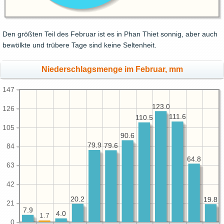
Den größten Teil des Februar ist es in Phan Thiet sonnig, aber auch
bewölkte und trübere Tage sind keine Seltenheit.
Niederschlagsmenge im Februar, mm
147
123.0
123.0
126
111.6
111.6
110.5
110.5
105
90.6
90.6
79.9
79.9
79.6
79.6
84
64.8
64.8
63
42
20.2
20.2
19.8
19.8
21
7.9
7.9
4.0
4.0
1.7
0