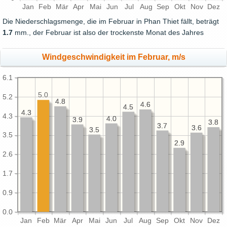
Jan
Feb
Mär
Apr
Mai
Jun
Jul
Aug
Sep
Okt
Nov
Dez
Die Niederschlagsmenge, die im Februar in Phan Thiet fällt, beträgt
1.7
mm., der Februar ist also der trockenste Monat des Jahres
Windgeschwindigkeit im Februar, m/s
6.1
5.0
5.2
4.8
4.8
4.6
4.6
4.5
4.5
4.3
4.3
4.3
4.0
4.0
3.9
3.9
3.8
3.8
3.7
3.7
3.6
3.6
3.5
3.5
3.5
2.9
2.9
2.6
1.7
0.9
0.0
Jan
Feb
Mär
Apr
Mai
Jun
Jul
Aug
Sep
Okt
Nov
Dez