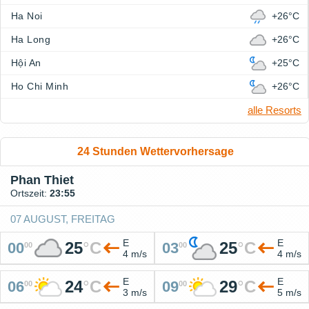
Ha Noi
+26°C
Ha Long
+26°C
Hội An
+25°C
Ho Chi Minh
+26°C
alle Resorts
24 Stunden Wettervorhersage
Phan Thiet
Ortszeit:
23:55
07 AUGUST, FREITAG
E
E
25
°
C
25
°
C
00
03
00
00
4 m/s
4 m/s
E
E
24
°
C
29
°
C
06
09
00
00
3 m/s
5 m/s