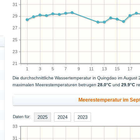
31
29
27
25
23
21
1
3
5
7
9
11
13
15
17
Die durchschnittliche Wassertemperatur in Quingdao im August
maximalen Meerestemperaturen betrugen
28.0°C
und
29.9°C
re
Meerestemperatur im Sep
Daten für:
2025
2024
2023
33
31