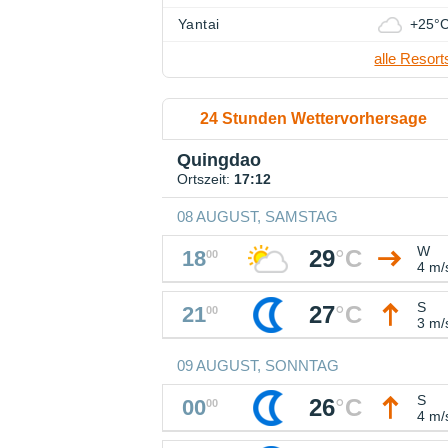
Yantai
+25°
alle Resort
24 Stunden Wettervorhersage
Quingdao
Ortszeit:
17:12
08 AUGUST, SAMSTAG
W
29
°
C
18
00
4 m/
S
27
°
C
21
00
3 m/
09 AUGUST, SONNTAG
S
26
°
C
00
00
4 m/