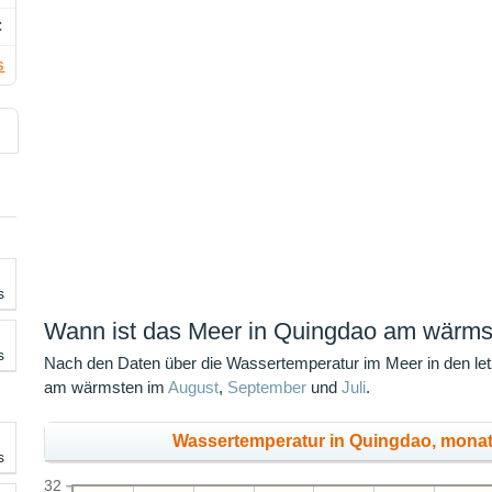
C
s
s
Wann ist das Meer in Quingdao am wärm
s
Nach den Daten über die Wassertemperatur im Meer in den let
am wärmsten im
August
,
September
und
Juli
.
Wassertemperatur in Quingdao, mona
s
32