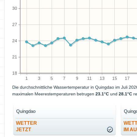
30
27
24
21
18
1
3
5
7
9
11
13
15
17
Die durchschnittliche Wassertemperatur in Quingdao im Juli 20
maximalen Meerestemperaturen betrugen
23.1°C
und
28.1°C
re
Quingdao
Quing
WETTER
WET
JETZT
IM A