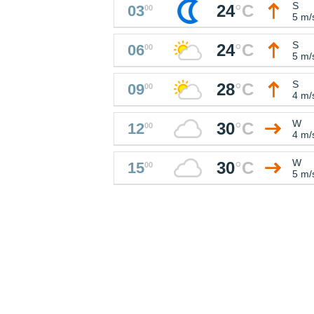
S
24
°
C
03
00
5 m/
S
24
°
C
06
00
5 m/
S
28
°
C
09
00
4 m/
W
30
°
C
12
00
4 m/
W
30
°
C
15
00
5 m/