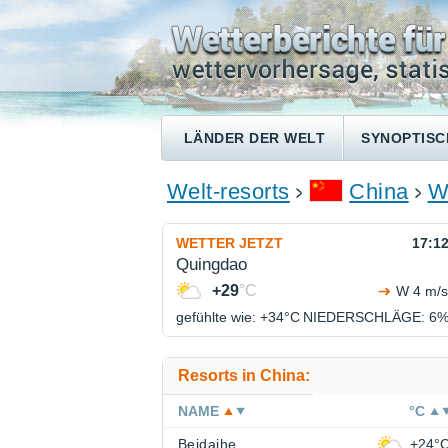
LÄNDER DER WELT
SYNOPTISC
Welt-resorts
China
W
WETTER JETZT
17:1
Quingdao
+29
°C
W 4 m/s
gefühlte wie: +34°
C
NIEDERSCHLÄGE
: 6
Resorts in China:
NAME
°C
Beidaihe
+24°