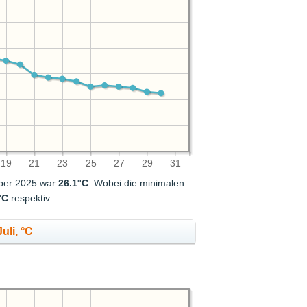
19
21
23
25
27
29
31
mber 2025 war
26.1°C
. Wobei die minimalen
°C
respektiv.
uli, °C