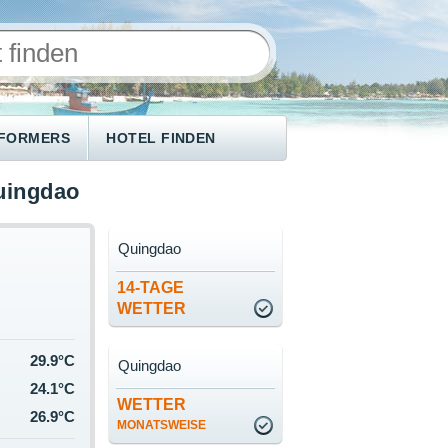
NFORMERS
HOTEL FINDEN
uingdao
Quingdao
14-TAGE
WETTER
29.9°C
Quingdao
24.1°C
WETTER
26.9°C
MONATSWEISE