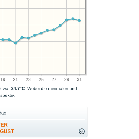
19
21
23
25
27
29
31
26 war
24.7°C
. Wobei die minimalen und
spektiv.
dao
TER
UGUST