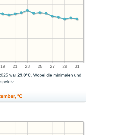
19
21
23
25
27
29
31
 2025 war
29.0°C
. Wobei die minimalen und
spektiv.
tember, °C