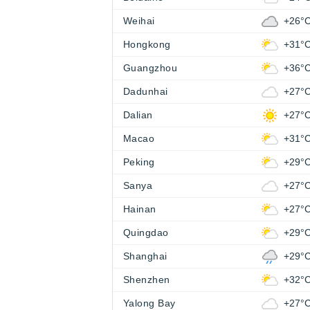
Weihai
+26°
Hongkong
+31°
Guangzhou
+36°
Dadunhai
+27°
Dalian
+27°
Macao
+31°
Peking
+29°
Sanya
+27°
Hainan
+27°
Quingdao
+29°
Shanghai
+29°
Shenzhen
+32°
Yalong Bay
+27°