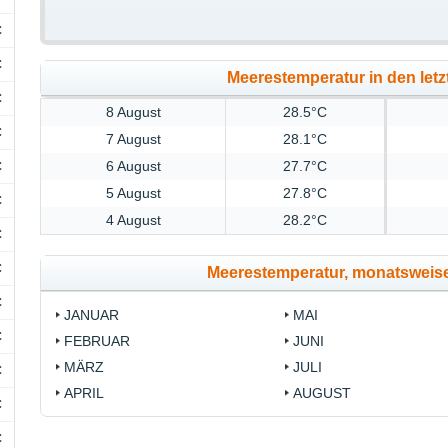
C
C
Meerestemperatur in den letz
C
8 August
28.5°C
C
7 August
28.1°C
C
6 August
27.7°C
5 August
27.8°C
C
4 August
28.2°C
C
C
Meerestemperatur, monatsweis
C
JANUAR
MAI
C
FEBRUAR
JUNI
MÄRZ
JULI
C
APRIL
AUGUST
C
C