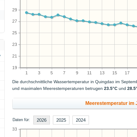
29
27
25
23
21
19
1
3
5
7
9
11
13
15
17
Die durchschnittliche Wassertemperatur in Quingdao im Septe
und maximalen Meerestemperaturen betrugen
23.5°C
und
28.5
Meerestemperatur im J
Daten für:
2026
2025
2024
33