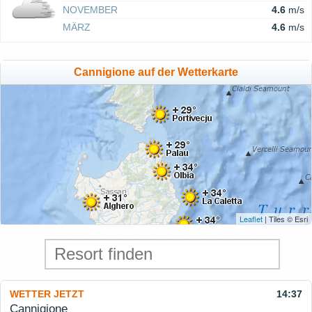
NOVEMBER
4.6
m/s
MÄRZ
4.6
m/s
Cannigione auf der Wetterkarte
Leaflet
| Tiles © Esri
WETTER JETZT
14:37
Cannigione