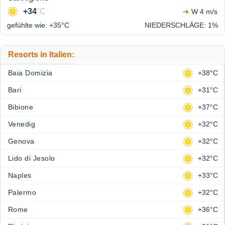
+34
°C
W 4 m/s
gefühlte wie: +35°
C
NIEDERSCHLÄGE
: 1%
Resorts in Italien:
Baia Domizia
+38°C
Bari
+31°C
Bibione
+37°C
Venedig
+32°C
Genova
+32°C
Lido di Jesolo
+32°C
Naples
+33°C
Palermo
+32°C
Rome
+36°C