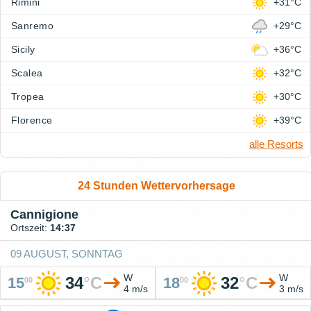
Rimini
+31°C
Sanremo
+29°C
Sicily
+36°C
Scalea
+32°C
Tropea
+30°C
Florence
+39°C
alle Resorts
24 Stunden Wettervorhersage
Cannigione
Ortszeit:
14:37
09 AUGUST, SONNTAG
W
W
34
°
C
32
°
C
15
18
00
00
4 m/s
3 m/s