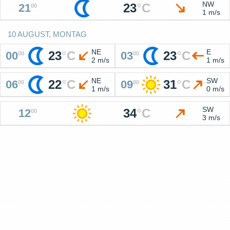
NW
23
°
C
21
00
1 m/s
10 AUGUST, MONTAG
NE
E
23
°
C
23
°
C
00
03
00
00
2 m/s
1 m/s
NE
SW
22
°
C
31
°
C
06
09
00
00
1 m/s
0 m/s
SW
34
°
C
12
00
3 m/s