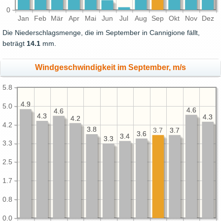
0
Jan
Feb
Mär
Apr
Mai
Jun
Jul
Aug
Sep
Okt
Nov
Dez
Die Niederschlagsmenge, die im September in Cannigione fällt,
beträgt
14.1
mm.
Windgeschwindigkeit im September, m/s
5.8
4.9
4.9
5.0
4.6
4.6
4.6
4.6
4.3
4.3
4.3
4.3
4.2
4.2
4.2
3.8
3.8
3.7
3.7
3.7
3.6
3.6
3.4
3.4
3.3
3.3
3.3
2.5
1.7
0.8
0.0