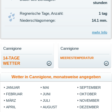
stunden
Regnerische Tage, Anzahl:
1 tag
Niederschlagsmenge:
14.1 mm.
mehr Info
Cannigione
Cannigione
14-TAGE
MEERESTEMPERATUR
WETTER
Wetter in Cannigione, monatsweise angegeben
JANUAR
MAI
SEPTEMBER
FEBRUAR
JUNI
OKTOBER
MÄRZ
JULI
NOVEMBER
APRIL
AUGUST
DEZEMBER