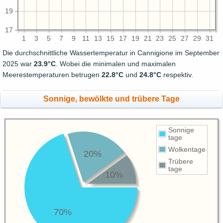
19
17
1
3
5
7
9
11
13
15
17
19
21
23
25
27
29
31
Die durchschnittliche Wassertemperatur in Cannigione im September
2025 war
23.9°C
. Wobei die minimalen und maximalen
Meerestemperaturen betrugen
22.8°C
und
24.8°C
respektiv.
Sonnige, bewölkte und trübere Tage
Sonnige
tage
Wolkentage
20%
Trübere
tage
10%
70%