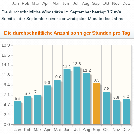
Jan
Feb
Mär
Apr
Mai
Jun
Jul
Aug
Sep
Okt
Nov
Dez
Die durchschnittliche Windstärke im September beträgt
3.7 m/s
.
Somit ist der September einer der windigsten Monate des Jahres.
Die durchschnittliche Anzahl sonniger Stunden pro Tag
18.9
16.5
13.8
13.8
14.1
13.1
13.1
12.2
12.2
11.8
10.6
10.6
9.9
9.3
9.3
9.4
7.8
7.8
7.1
7.1
6.7
6.7
7.1
6.0
6.0
5.8
5.8
5.5
5.5
4.7
2.4
0.0
Jan
Feb
Mär
Apr
Mai
Jun
Jul
Aug
Sep
Okt
Nov
Dez