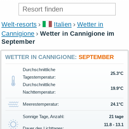
Welt-resorts
Italien
Wetter in
Cannigione
Wetter in Cannigione im
September
WETTER IN CANNIGIONE:
SEPTEMBER
Durchschnittliche
25.3°C
Tagestemperatur:
Durchschnittliche
19.9°C
Nachttemperatur:
Meerestemperatur:
24.1°C
Sonnige Tage, Anzahl:
21 tage
11.8 - 13.1
Dauer des Lichttages: