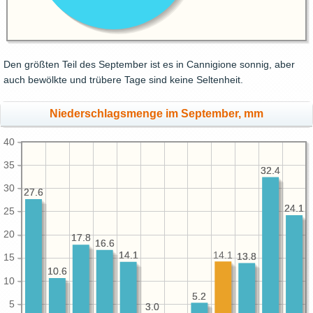
Den größten Teil des September ist es in Cannigione sonnig, aber
auch bewölkte und trübere Tage sind keine Seltenheit.
Niederschlagsmenge im September, mm
40
35
32.4
32.4
30
27.6
27.6
24.1
24.1
25
20
17.8
17.8
16.6
16.6
14.1
14.1
14.1
13.8
13.8
15
10.6
10.6
10
5.2
5.2
5
3.0
3.0