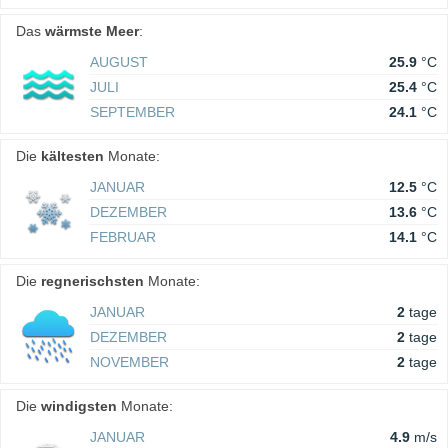
Das
wärmste Meer
:
AUGUST
25.9
°C
JULI
25.4
°C
SEPTEMBER
24.1
°C
Die
kältesten
Monate:
JANUAR
12.5
°C
DEZEMBER
13.6
°C
FEBRUAR
14.1
°C
Die
regnerischsten
Monate:
JANUAR
2
tage
DEZEMBER
2
tage
NOVEMBER
2
tage
Die
windigsten
Monate:
JANUAR
4.9
m/s