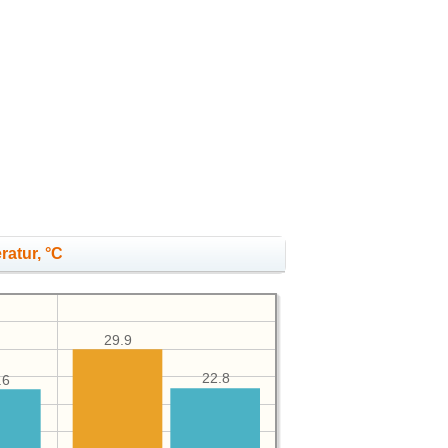
ratur, °C
29.9
22.8
.6