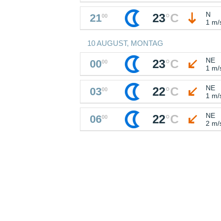
N
23
°
C
21
00
1 m/
10 AUGUST, MONTAG
NE
23
°
C
00
00
1 m/
NE
22
°
C
03
00
1 m/
NE
22
°
C
06
00
2 m/