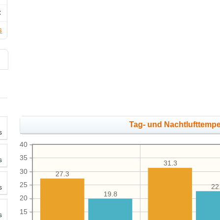
C
s
Tag- und Nachtlufttempe
s
40
35
s
31.3
30
27.3
25
22
s
19.8
20
15
s