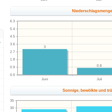
Niederschlagsmeng
6.3
5.4
4.5
3.6
3
2.7
1.8
0.8
0.9
0.0
Juni
Juli
Sonnige, bewölkte und tr
35
30