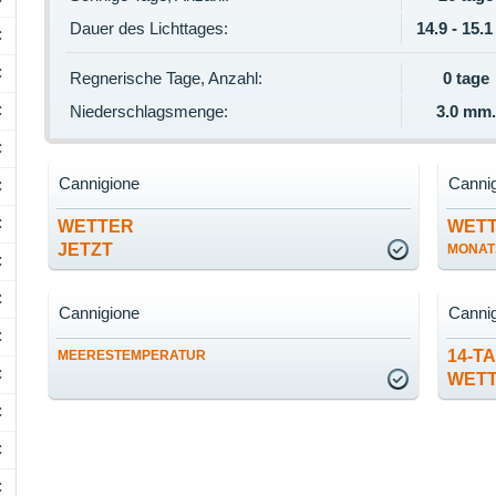
Dauer des Lichttages:
14.9 - 15.1
C
C
Regnerische Tage, Anzahl:
0 tage
C
Niederschlagsmenge:
3.0 mm
C
Cannigione
Canni
C
C
WETTER
WET
JETZT
MONAT
C
C
Cannigione
Canni
C
14-T
MEERESTEMPERATUR
C
WET
C
C
C