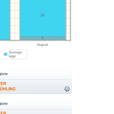
28
3
August
Sonnige
ge
tage
gione
TER
RÜHLING
gione
TER