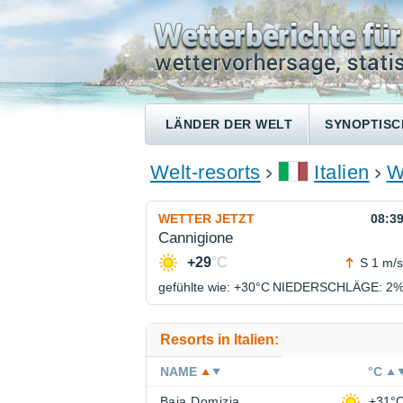
LÄNDER DER WELT
SYNOPTISC
Welt-resorts
Italien
W
WETTER JETZT
08:3
Cannigione
+29
°C
S 1 m/s
gefühlte wie: +30°
C
NIEDERSCHLÄGE
: 2
Resorts in Italien:
NAME
°C
Baia Domizia
+31°