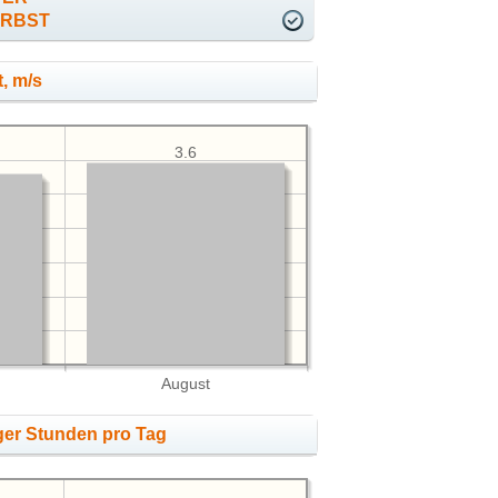
ERBST
, m/s
3.6
August
ger Stunden pro Tag