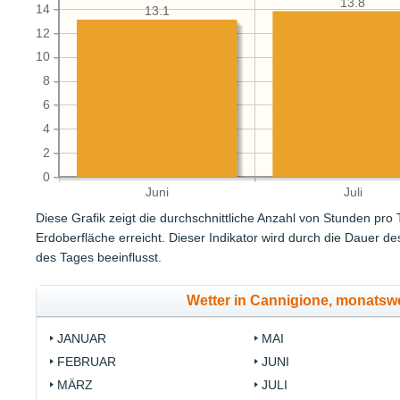
13.8
14
13.1
12
10
8
6
4
2
0
Juni
Juli
Diese Grafik zeigt die durchschnittliche Anzahl von Stunden pro
Erdoberfläche erreicht. Dieser Indikator wird durch die Dauer 
des Tages beeinflusst.
Wetter in Cannigione, monats
JANUAR
MAI
FEBRUAR
JUNI
MÄRZ
JULI