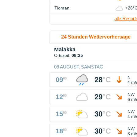
Tioman
+26°
alle Resort
24 Stunden Wettervorhersage
Malakka
Ortszeit:
08:25
08 AUGUST, SAMSTAG
N
28
°
C
09
00
4 m/
NW
29
°
C
12
00
6 m/
NW
30
°
C
15
00
4 m/
NW
30
°
C
18
00
3 m/