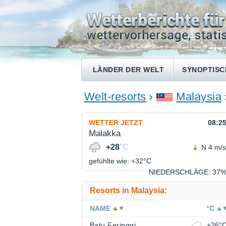
LÄNDER DER WELT
SYNOPTISC
Welt-resorts
Malaysia
WETTER JETZT
08:2
Malakka
+28
°C
N 4 m/s
gefühlte wie: +32°
C
NIEDERSCHLÄGE
: 37
Resorts in Malaysia:
NAME
°C
Batu Feringgi
+26°