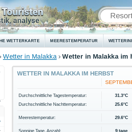
HE WETTERKARTE
MEERESTEMPERATUR
WETTERI
Wetter in Malakka
Wetter in Malakka im 
5
WETTER IN MALAKKA IM HERBST
SEPTEMB
Durchschnittliche Tagestemperatur:
31.3°C
%
Durchschnittliche Nachttemperatur:
25.6°C
Meerestemperatur:
29.6°C
Sonnige Tage, Anzahl:
9 tage
C