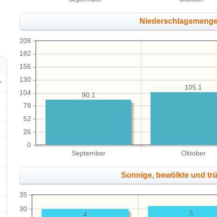
Niederschlagsmeng
208
182
156
130
105.1
104
90.1
78
52
26
0
September
Oktober
Sonnige, bewölkte und tr
35
30
5
4