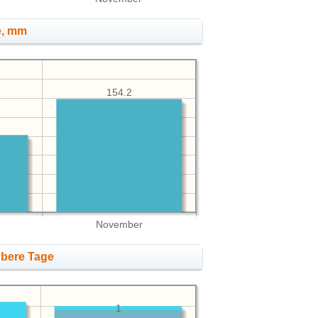
e, mm
154.2
November
übere Tage
1