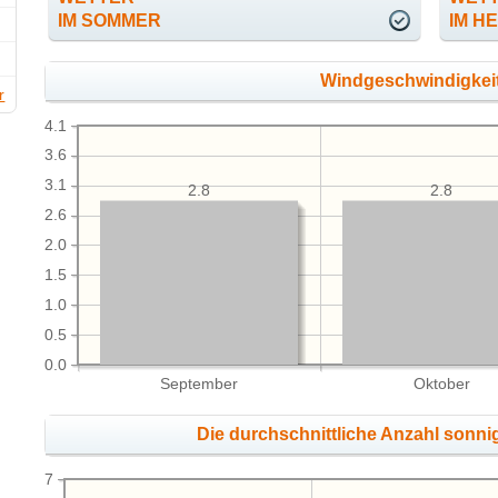
IM SOMMER
IM H
Windgeschwindigkeit
r
4.1
3.6
3.1
2.8
2.8
2.6
2.0
1.5
1.0
0.5
0.0
September
Oktober
Die durchschnittliche Anzahl sonni
7