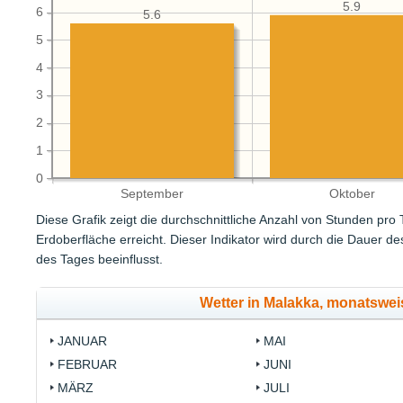
5.9
6
5.6
5
4
3
2
1
0
September
Oktober
Diese Grafik zeigt die durchschnittliche Anzahl von Stunden pro
Erdoberfläche erreicht. Dieser Indikator wird durch die Dauer 
des Tages beeinflusst.
Wetter in Malakka, monatswe
JANUAR
MAI
FEBRUAR
JUNI
MÄRZ
JULI