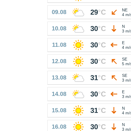
NE
29
°
C
09.08
4 m/
N
30
°
C
10.08
3 m/
E
30
°
C
11.08
4 m/
SE
30
°
C
12.08
5 m/
SE
31
°
C
13.08
3 m/
E
30
°
C
14.08
3 m/
N
31
°
C
15.08
4 m/
N
30
°
C
16.08
3 m/