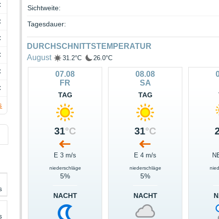
C
Sichtweite:
C
Tagesdauer:
C
DURCHSCHNITTSTEMPERATUR
C
August
31.2°C
26.0°C
C
07.08
08.08
FR
SA
C
TAG
TAG
s
31
°C
31
°C
E 3 m/s
E 4 m/s
NE
niederschläge
niederschläge
nie
5%
5%
s
NACHT
NACHT
N
s