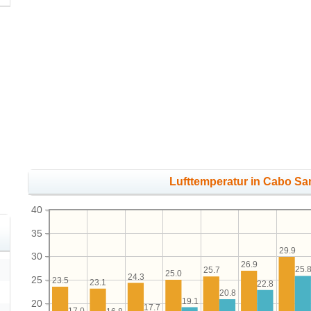
Lufttemperatur in Cabo Sa
40
35
29.9
30
26.9
25.
25.7
25.0
24.3
25
23.5
23.1
22.8
20.8
19.1
20
17.7
17.0