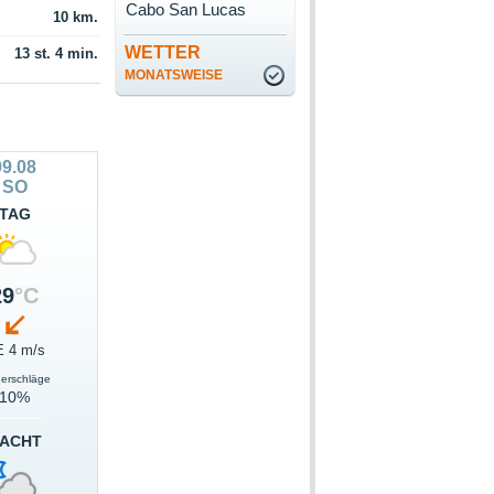
Cabo San Lucas
10 km.
WETTER
13 st. 4 min.
MONATSWEISE
09.08
SO
TAG
29
°C
 4 m/s
derschläge
10%
ACHT