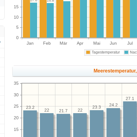
16.8
15
10
5
0
Jan
Feb
Mär
Apr
Mai
Jun
Jul
Tagestemperatur
Nac
Meerestemperatur,
35
30
27.1
24.2
25
23.3
23.2
22
22
21.7
20
15