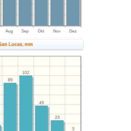
Aug
Sep
Okt
Nov
Dez
San Lucas, mm
102
89
49
23
3