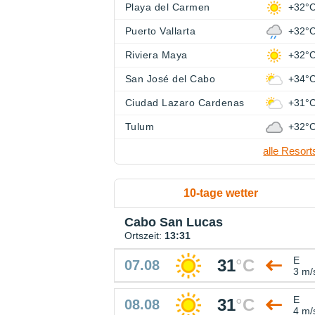
Playa del Carmen
+32°
Puerto Vallarta
+32°
Riviera Maya
+32°
San José del Cabo
+34°
Ciudad Lazaro Cardenas
+31°
Tulum
+32°
alle Resort
10-tage wetter
Cabo San Lucas
Ortszeit:
13:31
E
31
°
C
07.08
3 m/
E
31
°
C
08.08
4 m/