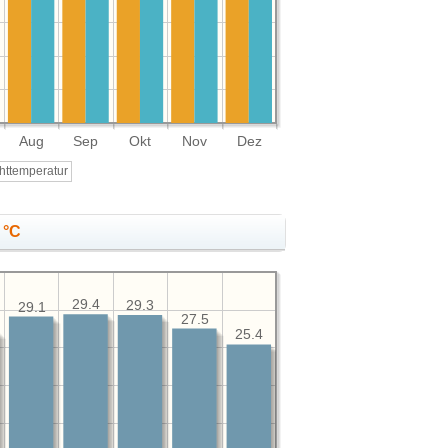
Aug
Sep
Okt
Nov
Dez
httemperatur
 °C
29.4
29.3
29.1
27.5
25.4