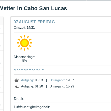
Wetter in Cabo San Lucas
07 AUGUST, FREITAG
Ortszeit:
14:31
C
C
C
Niederschläge
:
5%
C
Meerestemperatur:
C
C
Aufgang:
06:53
|
Untergang:
19:57
Aufgang: 01:20
|
Untergang: 15:29
C
C
Druck:
C
Luftfeuchtigkeitsgehalt: