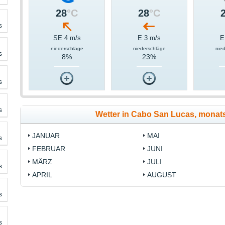
28
°C
28
°C
s
SE 4 m/s
E 3 m/s
E
niederschläge
niederschläge
nie
s
8%
23%
s
s
Wetter in Cabo San Lucas, mona
JANUAR
MAI
s
FEBRUAR
JUNI
MÄRZ
JULI
s
APRIL
AUGUST
s
s