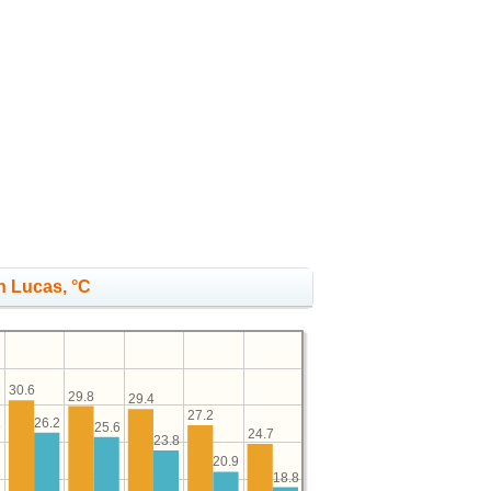
n Lucas, °C
30.6
29.8
29.4
27.2
26.2
8
25.6
24.7
23.8
20.9
18.8