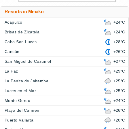
Resorts in Mexiko:
Acapulco
+24°C
Brisas de Zicatela
+24°C
Cabo San Lucas
+28°C
Cancún
+26°C
San Miguel de Cozumel
+27°C
La Paz
+29°C
La Penita de Jaltemba
+25°C
Luces en el Mar
+25°C
Monte Gordo
+24°C
Playa del Carmen
+26°C
Puerto Vallarta
+20°C