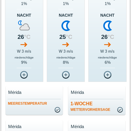
1%
1%
1%
NACHT
NACHT
NACHT
26
°C
25
°C
26
°C
W 3 m/s
W 3 m/s
W 3 m/s
niederschläge
niederschläge
niederschläge
9%
8%
6%
Mérida
Mérida
1-WOCHE
MEERESTEMPERATUR
WETTERVORHERSAGE
Mérida
Mérida