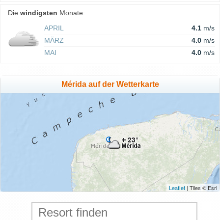
Die
windigsten
Monate:
APRIL
4.1
m/s
MÄRZ
4.0
m/s
MAI
4.0
m/s
Mérida auf der Wetterkarte
Leaflet
| Tiles © Esri