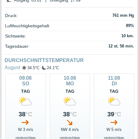
Aufgang: 03:01
|
Untergang: 17:09
Druck:
761 mm Hg
Luftfeuchtigkeitsgehalt:
89%
Sichtweite:
10 km.
Tagesdauer:
12 st. 58 min.
DURCHSCHNITTSTEMPERATUR
August
34.5°C
24.1°C
09.08
10.08
11.08
SO
MO
DI
TAG
TAG
TAG
38
°C
38
°C
39
°C
W 3 m/s
NW 4 m/s
W 5 m/s
niederschläge
niederschläge
niederschläge