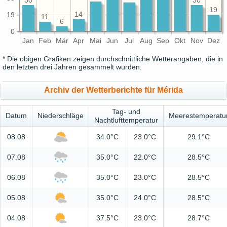
30
30
19
14
19
11
6
0
Jan
Feb
Mär
Apr
Mai
Jun
Jul
Aug
Sep
Okt
Nov
Dez
* Die obigen Grafiken zeigen durchschnittliche Wetterangaben, die in
den letzten drei Jahren gesammelt wurden.
Archiv der Wetterberichte für Mérida
Tag- und
Datum
Niederschläge
Meerestemperatu
Nachtlufttemperatur
08.08
34.0°C
23.0°C
29.1°C
07.08
35.0°C
22.0°C
28.5°C
06.08
35.0°C
23.0°C
28.5°C
05.08
35.0°C
24.0°C
28.5°C
04.08
37.5°C
23.0°C
28.7°C