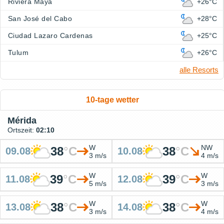
Riviera Maya
+26°C
San José del Cabo
+28°C
Ciudad Lazaro Cardenas
+25°C
Tulum
+26°C
alle Resorts
10-tage wetter
Mérida
Ortszeit:
02:10
W
NW
38
°
C
38
°
C
09.08
10.08
3 m/s
4 m/s
W
W
39
°
C
39
°
C
11.08
12.08
5 m/s
3 m/s
W
W
38
°
C
38
°
C
13.08
14.08
3 m/s
4 m/s