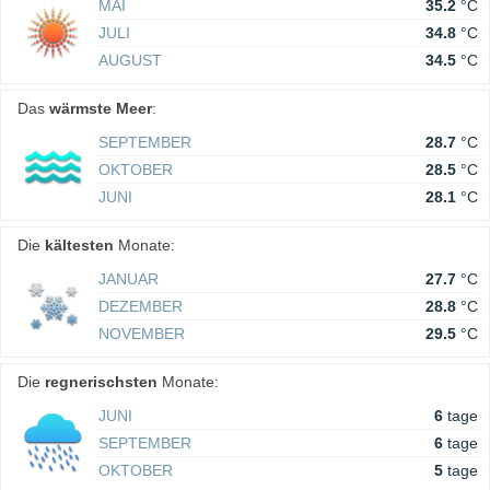
MAI
35.2
°C
JULI
34.8
°C
AUGUST
34.5
°C
Das
wärmste Meer
:
SEPTEMBER
28.7
°C
OKTOBER
28.5
°C
JUNI
28.1
°C
Die
kältesten
Monate:
JANUAR
27.7
°C
DEZEMBER
28.8
°C
NOVEMBER
29.5
°C
Die
regnerischsten
Monate:
JUNI
6
tage
SEPTEMBER
6
tage
OKTOBER
5
tage