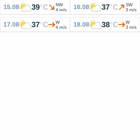
NW
SW
39
°
C
37
°
C
15.08
16.08
4 m/s
3 m/s
W
W
37
°
C
38
°
C
17.08
18.08
4 m/s
3 m/s