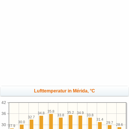
Lufttemperatur in Mérida, °C
42
35.8
35.2
34.9
34.8
36
33.8
33.8
32.7
31.4
30.0
29.7
30
28.6
27.9