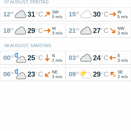
07 AUGUST, FREITAG
SW
W
31
°
C
30
°
C
12
15
00
00
5 m/s
5 m/s
W
NW
29
°
C
27
°
C
18
21
00
00
3 m/s
3 m/s
08 AUGUST, SAMSTAG
N
E
25
°
C
24
°
C
00
03
00
00
2 m/s
3 m/s
NE
SE
23
°
C
29
°
C
06
09
00
00
3 m/s
2 m/s