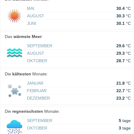
MAI
30.4
°C
AUGUST
30.3
°C
JUNI
30.1
°C
Das
wärmste Meer
:
SEPTEMBER
29.6
°C
AUGUST
29.3
°C
OKTOBER
28.7
°C
Die
kältesten
Monate:
JANUAR
21.8
°C
FEBRUAR
22.7
°C
DEZEMBER
23.2
°C
Die
regnerischsten
Monate:
SEPTEMBER
5
tage
OKTOBER
3
tage