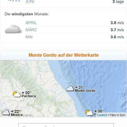
JUNI
3
tage
Die
windigsten
Monate:
APRIL
3.8
m/s
MÄRZ
3.7
m/s
MAI
3.6
m/s
Monte Gordo auf der Wetterkarte
Leaflet
| Tiles © Esri