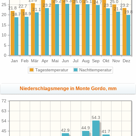
25.6
25.3
25.2
25.1
25.0
25.0
24.7
25
23.2
23.2
23.1
22.7
21.8
21.4
21.1
19.8
18.9
18.7
20
15
10
5
0
Jan
Feb
Mär
Apr
Mai
Jun
Jul
Aug
Sep
Okt
Nov
Dez
Tagestemperatur
Nachttemperatur
Niederschlagsmenge in Monte Gordo, mm
72
63
54.3
54
44.9
42.9
45
41.7