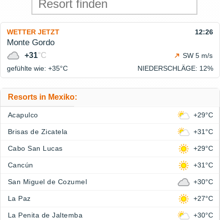
WETTER JETZT
12:26
Monte Gordo
+31
°C
SW 5 m/s
gefühlte wie: +35°
C
NIEDERSCHLÄGE
: 12%
Resorts in Mexiko:
Acapulco
+29°C
Brisas de Zicatela
+31°C
Cabo San Lucas
+29°C
Cancún
+31°C
San Miguel de Cozumel
+30°C
La Paz
+27°C
La Penita de Jaltemba
+30°C