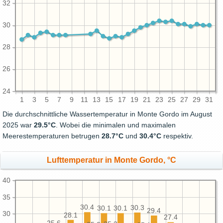
32
30
28
26
24
1
3
5
7
9
11
13
15
17
19
21
23
25
27
29
31
Die durchschnittliche Wassertemperatur in Monte Gordo im August
2025 war
29.5°C
. Wobei die minimalen und maximalen
Meerestemperaturen betrugen
28.7°C
und
30.4°C
respektiv.
Lufttemperatur in Monte Gordo, °C
40
35
30.4
30.3
30.1
30.1
29.4
30
28.1
27.4