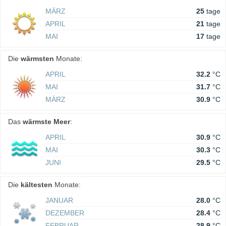
MÄRZ
25
tage
APRIL
21
tage
MAI
17
tage
Die
wärmsten
Monate:
APRIL
32.2
°C
MAI
31.7
°C
MÄRZ
30.9
°C
Das
wärmste Meer
:
APRIL
30.9
°C
MAI
30.3
°C
JUNI
29.5
°C
Die
kältesten
Monate:
JANUAR
28.0
°C
DEZEMBER
28.4
°C
FEBRUAR
28.9
°C