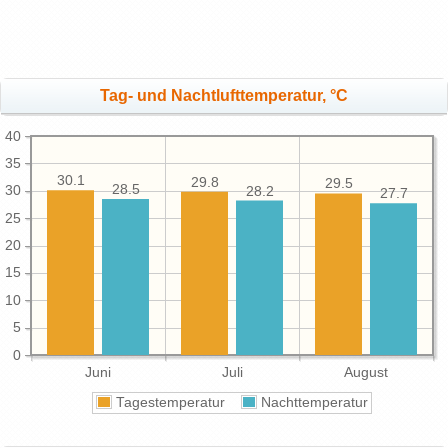
Tag- und Nachtlufttemperatur, °C
40
35
30.1
29.8
29.5
28.5
30
28.2
27.7
25
20
15
10
5
0
Juni
Juli
August
Tagestemperatur
Nachttemperatur