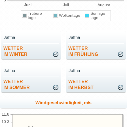
0
Juni
Juli
August
Trübere
Sonnige
Wolkentage
tage
tage
Jaffna
Jaffna
WETTER
WETTER
IM WINTER
IM FRÜHLING
Jaffna
Jaffna
WETTER
WETTER
IM SOMMER
IM HERBST
Windgeschwindigkeit, m/s
11.8
10.3