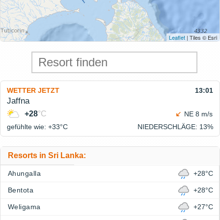
Leaflet
| Tiles © Esri
WETTER JETZT
13:01
Jaffna
+28
°C
NE 8 m/s
gefühlte wie: +33°
C
NIEDERSCHLÄGE
: 13%
Resorts in Sri Lanka:
Ahungalla
+28°C
Bentota
+28°C
Weligama
+27°C