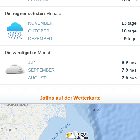
Die
regnerischsten
Monate:
NOVEMBER
13
tage
OKTOBER
10
tage
DEZEMBER
9
tage
Die
windigsten
Monate:
JUNI
8.9
m/s
SEPTEMBER
7.9
m/s
AUGUST
7.8
m/s
Jaffna auf der Wetterkarte