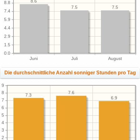
8.6
8.8
7.5
7.5
7.4
5.9
4.4
2.9
1.5
0.0
Juni
Juli
August
Die durchschnittliche Anzahl sonniger Stunden pro Tag
9
8
7.6
7.3
6.9
7
6
5
4
3
2