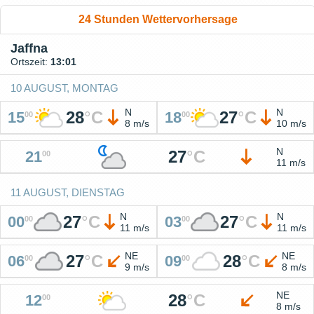
24 Stunden Wettervorhersage
Jaffna
Ortszeit:
13:01
10 AUGUST, MONTAG
N
N
28
°
C
27
°
C
15
18
00
00
8 m/s
10 m/s
N
27
°
C
21
00
11 m/s
11 AUGUST, DIENSTAG
N
N
27
°
C
27
°
C
00
03
00
00
11 m/s
11 m/s
NE
NE
27
°
C
28
°
C
06
09
00
00
9 m/s
8 m/s
NE
28
°
C
12
00
8 m/s