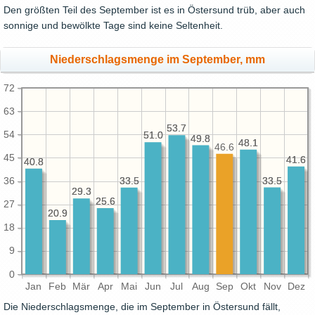
Den größten Teil des September ist es in Östersund trüb, aber auch
sonnige und bewölkte Tage sind keine Seltenheit.
Niederschlagsmenge im September, mm
72
63
53.7
53.7
54
51.0
51.0
49.8
49.8
48.1
48.1
46.6
45
41.6
41.6
40.8
40.8
33.5
33.5
33.5
33.5
36
29.3
29.3
25.6
25.6
27
20.9
20.9
18
9
0
Jan
Feb
Mär
Apr
Mai
Jun
Jul
Aug
Sep
Okt
Nov
Dez
Die Niederschlagsmenge, die im September in Östersund fällt,