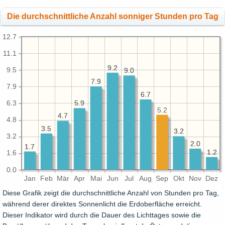
Die durchschnittliche Anzahl sonniger Stunden pro Tag
12.7
11.1
9.2
9.2
9.5
9.0
9.0
7.9
7.9
7.9
6.7
6.7
6.3
5.9
5.9
5.2
4.7
4.7
4.8
3.5
3.5
3.2
3.2
3.2
2.0
2.0
1.7
1.7
1.2
1.2
1.6
0.0
Jan
Feb
Mär
Apr
Mai
Jun
Jul
Aug
Sep
Okt
Nov
Dez
Diese Grafik zeigt die durchschnittliche Anzahl von Stunden pro Tag,
während derer direktes Sonnenlicht die Erdoberfläche erreicht.
Dieser Indikator wird durch die Dauer des Lichttages sowie die