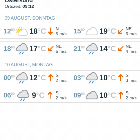
Östersund
Ortszeit:
09:12
09 AUGUST, SONNTAG
N
NE
18
°
C
19
°
C
12
15
00
00
5 m/s
6 m/s
NE
NE
17
°
C
14
°
C
18
21
00
00
6 m/s
4 m/s
10 AUGUST, MONTAG
S
S
12
°
C
10
°
C
00
03
00
00
2 m/s
3 m/s
S
S
9
°
C
10
°
C
06
09
00
00
2 m/s
2 m/s