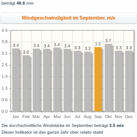
beträgt
46.6
mm.
Windgeschwindigkeit im September, m/s
4.4
3.7
3.7
3.8
3.5
3.4
3.4
3.4
3.4
3.4
3.4
3.4
3.4
3.4
3.4
3.3
3.3
3.3
3.3
3.3
3.3
3.2
3.2
3.0
3.0
3.1
2.5
1.9
1.3
0.6
0.0
Jan
Feb
Mär
Apr
Mai
Jun
Jul
Aug
Sep
Okt
Nov
Dez
Die durchschnittliche Windstärke im September beträgt
3.5 m/s
Dieser Indikator ist das ganze Jahr über relativ stabil