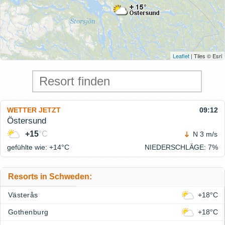
Leaflet
| Tiles © Esri
WETTER JETZT
09:12
Östersund
+15
°C
N 3 m/s
gefühlte wie: +14°
C
NIEDERSCHLÄGE
: 7%
Resorts in Schweden:
Västerås
+18°C
Gothenburg
+18°C