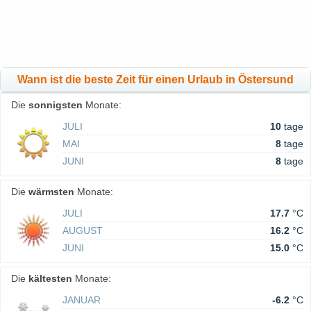
Wann ist die beste Zeit für einen Urlaub in Östersund
Die
sonnigsten
Monate:
JULI
10
tage
MAI
8
tage
JUNI
8
tage
Die
wärmsten
Monate:
JULI
17.7
°C
AUGUST
16.2
°C
JUNI
15.0
°C
Die
kältesten
Monate:
JANUAR
-6.2
°C