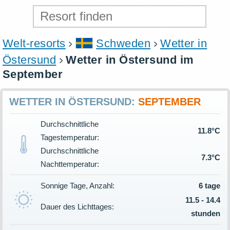
Welt-resorts
Schweden
Wetter in
Östersund
Wetter in Östersund im
September
WETTER IN ÖSTERSUND:
SEPTEMBER
Durchschnittliche
11.8°C
Tagestemperatur:
Durchschnittliche
7.3°C
Nachttemperatur:
Sonnige Tage, Anzahl:
6 tage
11.5 - 14.4
Dauer des Lichttages:
stunden