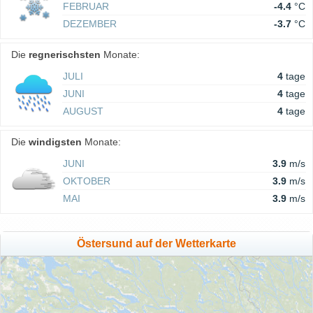
FEBRUAR
-4.4
°C
DEZEMBER
-3.7
°C
Die
regnerischsten
Monate:
JULI
4
tage
JUNI
4
tage
AUGUST
4
tage
Die
windigsten
Monate:
JUNI
3.9
m/s
OKTOBER
3.9
m/s
MAI
3.9
m/s
Östersund auf der Wetterkarte