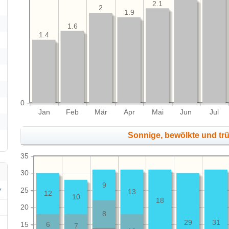
2.1
2
1.9
1.6
1.4
0
Jan
Feb
Mär
Apr
Mai
Jun
Jul
Sonnige, bewölkte und tr
35
30
9
25
13
12
10
18
20
8
29
31
15
6
7