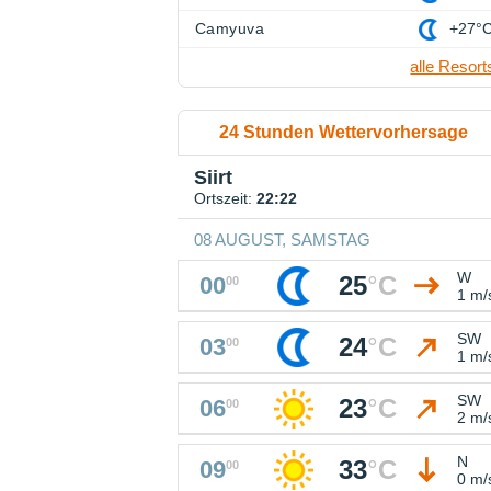
Camyuva
+27°
alle Resort
24 Stunden Wettervorhersage
Siirt
Ortszeit:
22:22
08 AUGUST, SAMSTAG
W
25
°
C
00
00
1 m/
SW
24
°
C
03
00
1 m/
SW
23
°
C
06
00
2 m/
N
33
°
C
09
00
0 m/