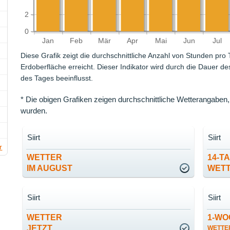
2
0
Jan
Feb
Mär
Apr
Mai
Jun
Jul
Diese Grafik zeigt die durchschnittliche Anzahl von Stunden pro
Erdoberfläche erreicht. Dieser Indikator wird durch die Dauer 
des Tages beeinflusst.
* Die obigen Grafiken zeigen durchschnittliche Wetterangaben,
wurden.
Siirt
Siirt
r
WETTER
14-T
IM AUGUST
WET
Siirt
Siirt
WETTER
1-WO
JETZT
WETTE