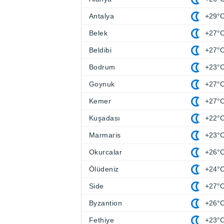
Antalya
+29°
Belek
+27°
Beldibi
+27°
Bodrum
+23°
Goynuk
+27°
Kemer
+27°
Kuşadası
+22°
Marmaris
+23°
Okurcalar
+26°
Ölüdeniz
+24°
Side
+27°
Byzantion
+26°
Fethiye
+23°