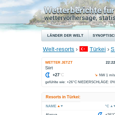
LÄNDER DER WELT
SYNOPTISC
Welt-resorts
Türkei
Si
WETTER JETZT
22:2
Siirt
+27
°C
NW 1 m/s
gefühlte wie: +26°
C
NIEDERSCHLÄGE
: 0
Resorts in Türkei:
NAME
°C
Alanya
+26°