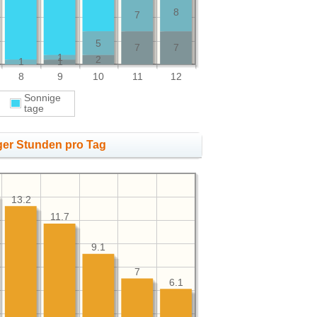
8
7
5
7
7
1
2
1
1
8
9
10
11
12
Sonnige
ge
tage
ger Stunden pro Tag
13.2
11.7
9.1
7
6.1