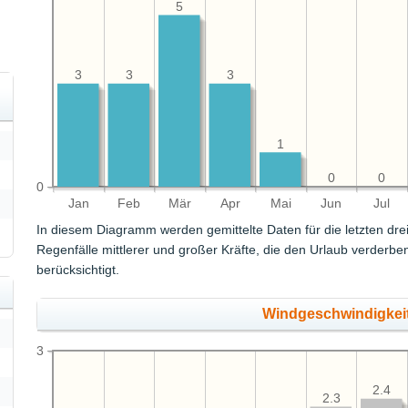
5
3
3
3
1
0
0
0
Jan
Feb
Mär
Apr
Mai
Jun
Jul
In diesem Diagramm werden gemittelte Daten für die letzten dre
Regenfälle mittlerer und großer Kräfte, die den Urlaub verderb
berücksichtigt.
Windgeschwindigkeit
3
2.4
2.3