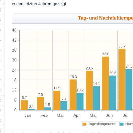
in den letzten Jahren gezeigt.
C
Tag- und Nachtlufttempe
C
C
48
C
42
36.7
C
36
32.0
30
C
24.5
23.5
24
C
20.6
18.3
18
C
14.1
11.5
12
C
10.2
7.5
5.7
5.2
6
C
1.5
0.4
0
C
Jan
Feb
Mär
Apr
Mai
Jun
Jul
C
Tagestemperatur
Nach
C