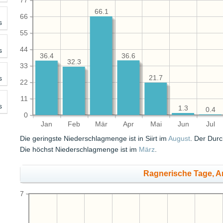
77
66.1
66
s
55
44
s
36.6
36.4
32.3
33
s
21.7
22
11
s
1.3
0.4
0
Jan
Feb
Mär
Apr
Mai
Jun
Jul
Die geringste Niederschlagmenge ist in Siirt im
August
. Der Durc
Die höchst Niederschlagmenge ist im
März
.
Ragnerische Tage, A
7