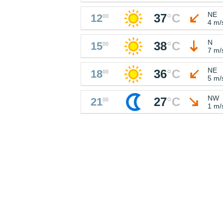
NE
37
°
C
12
00
4 m/
N
38
°
C
15
00
7 m/
NE
36
°
C
18
00
5 m/
NW
27
°
C
21
00
1 m/