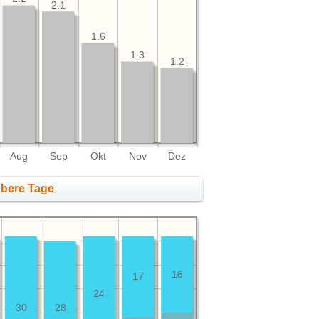
2.1
1.6
1.3
1.2
Aug
Sep
Okt
Nov
Dez
übere Tage
16
17
24
30
28