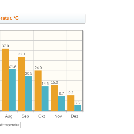
ratur, °C
37.0
32.1
24.9
24.0
20.5
15.3
14.6
9.2
8.7
3.5
Aug
Sep
Okt
Nov
Dez
ttemperatur