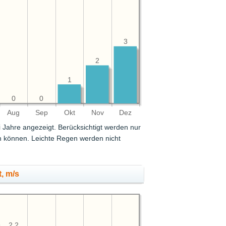
3
2
1
0
0
Aug
Sep
Okt
Nov
Dez
i Jahre angezeigt. Berücksichtigt werden nur
en können. Leichte Regen werden nicht
, m/s
2.2