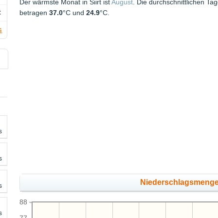
Der wärmste Monat in Siirt ist
August
. Die durchschnittlichen T
C
betragen
37.0
°C und
24.9
°C.
s
s
s
Niederschlagsmeng
s
88
s