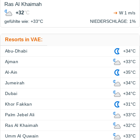
Ras Al Khaimah
+32
°C
W 1 m/s
gefühlte wie: +33°
C
NIEDERSCHLÄGE
: 1%
Resorts in VAE:
Abu-Dhabi
+34°C
Ajman
+33°C
Al-Ain
+35°C
Jumeirah
+34°C
Dubai
+34°C
Khor Fakkan
+31°C
Palm Jebel Ali
+33°C
Ras Al Khaimah
+32°C
Umm Al Quwain
+33°C