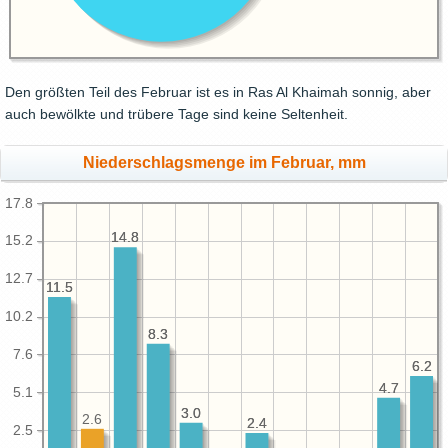
Den größten Teil des Februar ist es in Ras Al Khaimah sonnig, aber
auch bewölkte und trübere Tage sind keine Seltenheit.
Niederschlagsmenge im Februar, mm
17.8
14.8
14.8
15.2
12.7
11.5
11.5
10.2
8.3
8.3
7.6
6.2
6.2
4.7
4.7
5.1
3.0
3.0
2.6
2.4
2.4
2.5