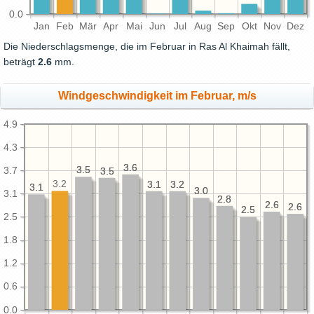
0.0
Jan
Feb
Mär
Apr
Mai
Jun
Jul
Aug
Sep
Okt
Nov
Dez
Die Niederschlagsmenge, die im Februar in Ras Al Khaimah fällt,
beträgt
2.6
mm.
Windgeschwindigkeit im Februar, m/s
4.9
4.3
3.6
3.6
3.5
3.5
3.7
3.5
3.5
3.2
3.2
3.2
3.1
3.1
3.1
3.1
3.0
3.0
3.1
2.8
2.8
2.6
2.6
2.6
2.6
2.5
2.5
2.5
1.8
1.2
0.6
0.0