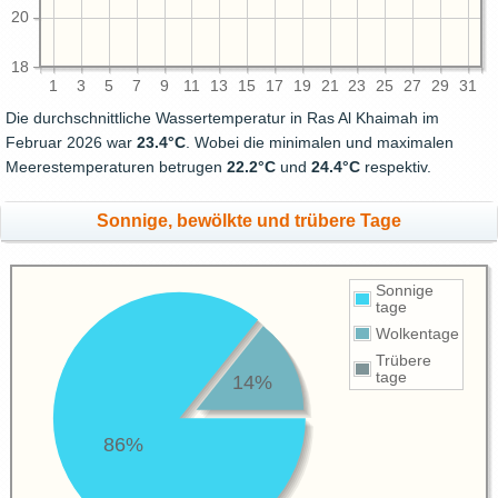
20
18
1
3
5
7
9
11
13
15
17
19
21
23
25
27
29
31
Die durchschnittliche Wassertemperatur in Ras Al Khaimah im
Februar 2026 war
23.4°C
. Wobei die minimalen und maximalen
Meerestemperaturen betrugen
22.2°C
und
24.4°C
respektiv.
Sonnige, bewölkte und trübere Tage
Sonnige
tage
Wolkentage
Trübere
tage
14%
86%