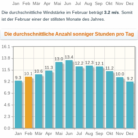
Jan
Feb
Mär
Apr
Mai
Jun
Jul
Aug
Sep
Okt
Nov
Dez
Die durchschnittliche Windstärke im Februar beträgt
3.2 m/s
. Somit
ist der Februar einer der stillsten Monate des Jahres.
Die durchschnittliche Anzahl sonniger Stunden pro Tag
16.1
13.4
13.4
13.8
13.0
13.0
12.3
12.3
12.2
12.2
12.1
12.1
11.3
11.3
11.2
11.2
11.5
10.6
10.6
10.1
10.0
10.0
9.3
9.3
9.2
9.2
9.2
6.9
4.6
2.3
0.0
Jan
Feb
Mär
Apr
Mai
Jun
Jul
Aug
Sep
Okt
Nov
Dez