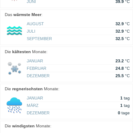
JUNI
39.9
°C
Das
wärmste Meer
:
AUGUST
32.9
°C
JULI
32.9
°C
SEPTEMBER
32.5
°C
Die
kältesten
Monate:
JANUAR
23.2
°C
FEBRUAR
24.8
°C
DEZEMBER
25.5
°C
Die
regnerischsten
Monate:
JANUAR
1
tag
MÄRZ
1
tag
DEZEMBER
0
tage
Die
windigsten
Monate: