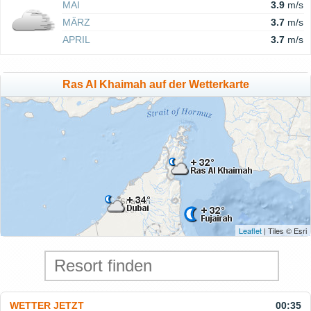
MAI
3.9
m/s
MÄRZ
3.7
m/s
APRIL
3.7
m/s
Ras Al Khaimah auf der Wetterkarte
Leaflet
| Tiles © Esri
WETTER JETZT
00:35