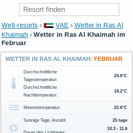
Welt-resorts
VAE
Wetter in Ras Al
Khaimah
Wetter in Ras Al Khaimah im
Februar
WETTER IN RAS AL KHAIMAH:
FEBRUAR
Durchschnittliche
24.8°C
Tagestemperatur:
Durchschnittliche
19.2°C
Nachttemperatur:
Meerestemperatur:
22.6°C
Sonnige Tage, Anzahl:
25 tage
10.3 - 11.6
Dauer des Lichttages: