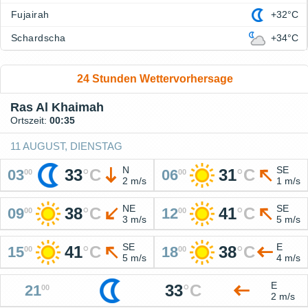
Fujairah
+32°C
Schardscha
+34°C
24 Stunden Wettervorhersage
Ras Al Khaimah
Ortszeit:
00:35
11 AUGUST, DIENSTAG
N
SE
33
°
C
31
°
C
03
06
00
00
2 m/s
1 m/s
NE
SE
38
°
C
41
°
C
09
12
00
00
3 m/s
5 m/s
SE
E
41
°
C
38
°
C
15
18
00
00
5 m/s
4 m/s
E
33
°
C
21
00
2 m/s