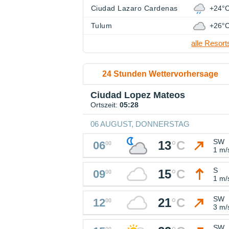
Ciudad Lazaro Cardenas
+24°
Tulum
+26°
alle Resort
24 Stunden Wettervorhersage
Ciudad Lopez Mateos
Ortszeit:
05:28
06 AUGUST, DONNERSTAG
SW
13
°
C
06
00
1 m/
S
15
°
C
09
00
1 m/
SW
21
°
C
12
00
3 m/
SW
00