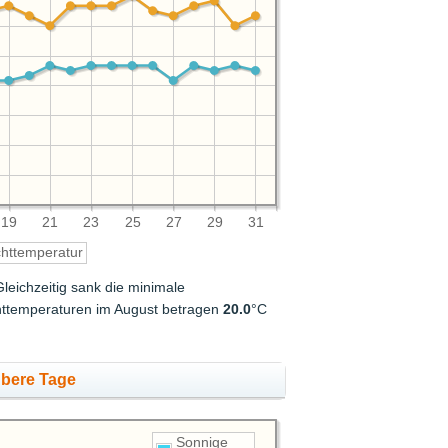
19
21
23
25
27
29
31
httemperatur
Gleichzeitig sank die minimale
chttemperaturen im August betragen
20.0
°C
übere Tage
Sonnige