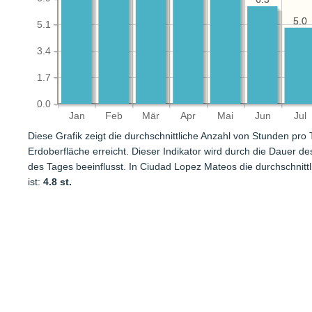
5.0
5.0
5.1
3.4
1.7
0.0
Jan
Feb
Mär
Apr
Mai
Jun
Jul
Diese Grafik zeigt die durchschnittliche Anzahl von Stunden pro
Erdoberfläche erreicht. Dieser Indikator wird durch die Dauer 
des Tages beeinflusst. In Ciudad Lopez Mateos die durchschnitt
ist:
4.8 st.