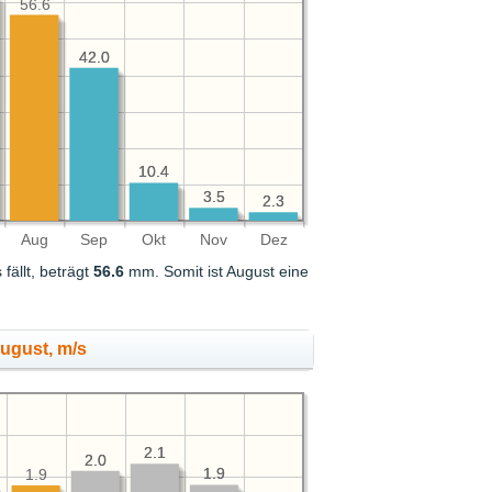
56.6
42.0
42.0
10.4
10.4
3.5
3.5
2.3
2.3
Aug
Sep
Okt
Nov
Dez
ällt, beträgt
56.6
mm. Somit ist August eine
ugust, m/s
2.1
2.1
2.0
2.0
1.9
1.9
1.9