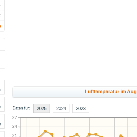
C
C
s
s
Lufttemperatur im Aug
s
Daten für:
2025
2024
2023
27
s
24
21