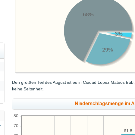
68%
3%
29%
Den größten Teil des August ist es in Ciudad Lopez Mateos trüb
keine Seltenheit.
Niederschlagsmenge im 
80
70
61.8
61.8