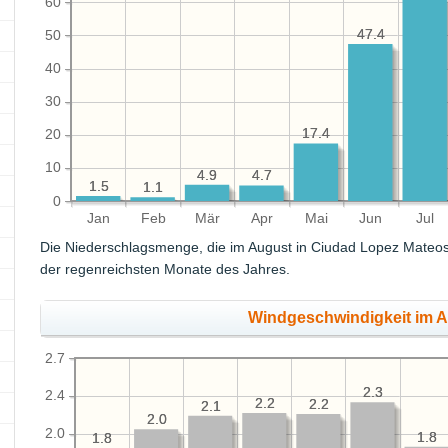
60
47.4
47.4
50
40
30
17.4
17.4
20
10
4.9
4.9
4.7
4.7
1.5
1.5
1.1
1.1
0
Jan
Feb
Mär
Apr
Mai
Jun
Jul
Die Niederschlagsmenge, die im August in Ciudad Lopez Mateos f
der regenreichsten Monate des Jahres.
Windgeschwindigkeit im A
2.7
2.3
2.3
2.4
2.2
2.2
2.2
2.2
2.1
2.1
2.0
2.0
2.0
1.8
1.8
1.8
1.8