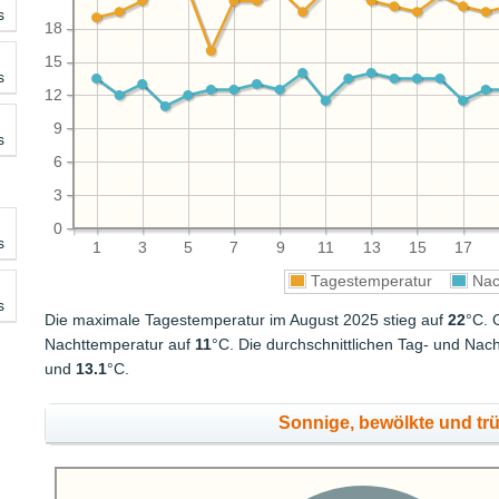
s
18
15
s
12
9
s
6
3
0
s
1
3
5
7
9
11
13
15
17
Tagestemperatur
Nac
s
Die maximale Tagestemperatur im August 2025 stieg auf
22
°C. 
Nachttemperatur auf
11
°C. Die durchschnittlichen Tag- und Na
und
13.1
°C.
Sonnige, bewölkte und tr