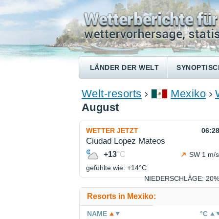
LÄNDER DER WELT
SYNOPTISC
Welt-resorts
Mexiko
August
WETTER JETZT
06:2
Ciudad Lopez Mateos
+13
°C
SW 1 m/s
gefühlte wie: +14°
C
NIEDERSCHLÄGE
: 20
Resorts in Mexiko:
NAME
°C