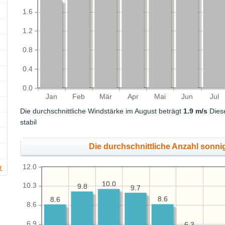
1.6
1.2
0.8
0.4
0.0
Jan
Feb
Mär
Apr
Mai
Jun
Jul
Die durchschnittliche Windstärke im August beträgt
1.9 m/s
Diese
stabil
Die durchschnittliche Anzahl sonni
12.0
r
10.0
10.0
10.3
9.8
9.8
9.7
9.7
8.6
8.6
8.6
8.6
8.6
6.9
6.3
6.3