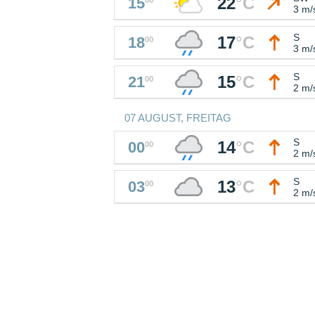
22
°
C
15
3 m/
S
17
°
C
18
00
3 m/
S
15
°
C
21
00
2 m/
07 AUGUST, FREITAG
S
14
°
C
00
00
2 m/
S
13
°
C
03
00
2 m/