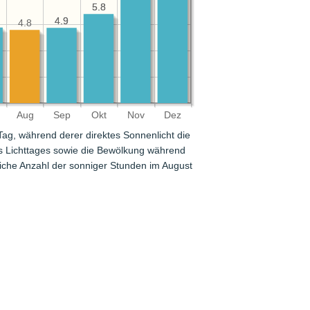
5.8
5.8
4.9
4.9
4.8
Aug
Sep
Okt
Nov
Dez
 Tag, während derer direktes Sonnenlicht die
des Lichttages sowie die Bewölkung während
liche Anzahl der sonniger Stunden im August