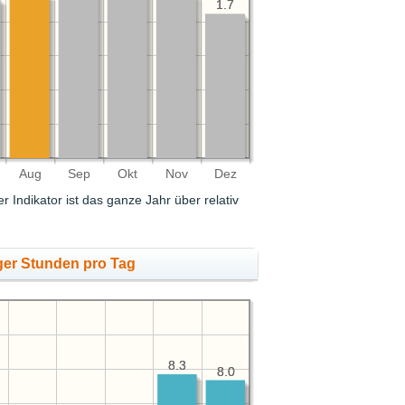
1.7
1.7
Aug
Sep
Okt
Nov
Dez
r Indikator ist das ganze Jahr über relativ
ger Stunden pro Tag
8.3
8.3
8.0
8.0