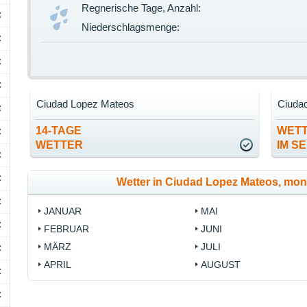
Regnerische Tage, Anzahl:
C
Niederschlagsmenge:
C
C
C
Ciudad Lopez Mateos
Ciuda
C
14-TAGE
WET
C
WETTER
IM S
C
C
Wetter in Ciudad Lopez Mateos, mo
C
JANUAR
MAI
C
FEBRUAR
JUNI
MÄRZ
JULI
C
APRIL
AUGUST
C
C