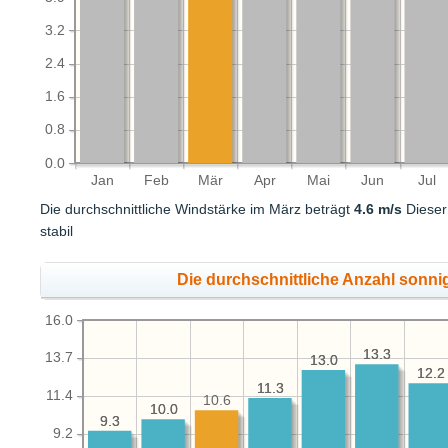
3.2
2.4
1.6
0.8
0.0
Jan
Feb
Mär
Apr
Mai
Jun
Jul
Die durchschnittliche Windstärke im März beträgt
4.6 m/s
Dieser 
stabil
Die durchschnittliche Anzahl sonni
16.0
13.3
13.3
13.7
13.0
13.0
12.2
12.2
11.3
11.3
11.4
10.6
10.0
10.0
9.3
9.3
9.2