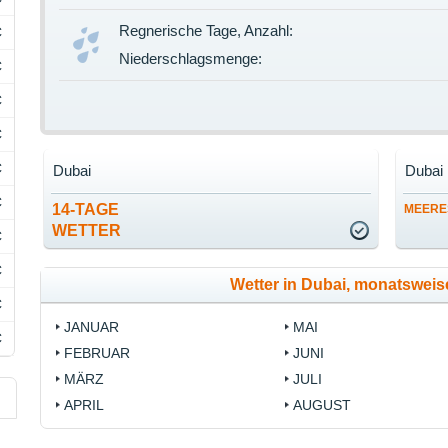
Regnerische Tage, Anzahl:
C
Niederschlagsmenge:
C
C
C
C
Dubai
Dubai
C
14-TAGE
MEERE
WETTER
C
C
Wetter in Dubai, monatswei
C
JANUAR
MAI
C
FEBRUAR
JUNI
MÄRZ
JULI
APRIL
AUGUST