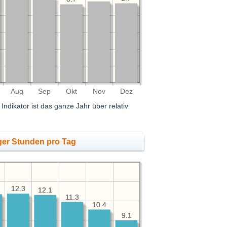
Aug
Sep
Okt
Nov
Dez
Indikator ist das ganze Jahr über relativ
ger Stunden pro Tag
12.3
12.3
12.1
12.1
11.3
11.3
10.4
10.4
9.1
9.1