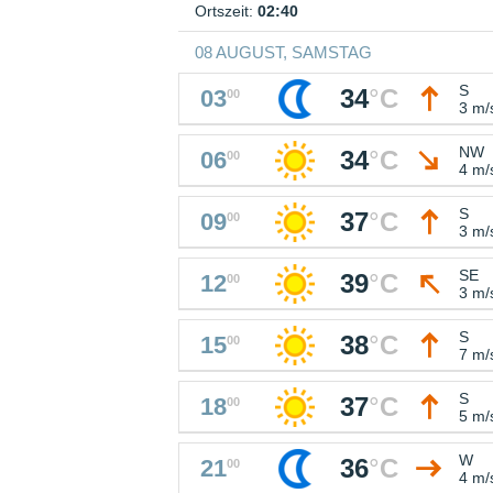
Ortszeit:
02:40
08 AUGUST, SAMSTAG
S
34
°
C
03
00
3 m/
NW
34
°
C
06
00
4 m/
S
37
°
C
09
00
3 m/
SE
39
°
C
12
00
3 m/
S
38
°
C
15
00
7 m/
S
37
°
C
18
00
5 m/
W
36
°
C
21
00
4 m/