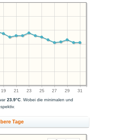
19
21
23
25
27
29
31
 war
23.9°C
. Wobei die minimalen und
spektiv.
übere Tage