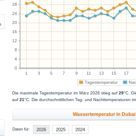
28
24
20
s
16
12
8
4
0
1
3
5
7
9
11
13
15
17
Tagestemperatur
Nac
Die maximale Tagestemperatur im März 2026 stieg auf
29
°C. Gl
auf
21
°C. Die durchschnittlichen Tag- und Nachttemperaturen 
Wassertemperatur in Dubai 
Daten für:
2026
2025
2024