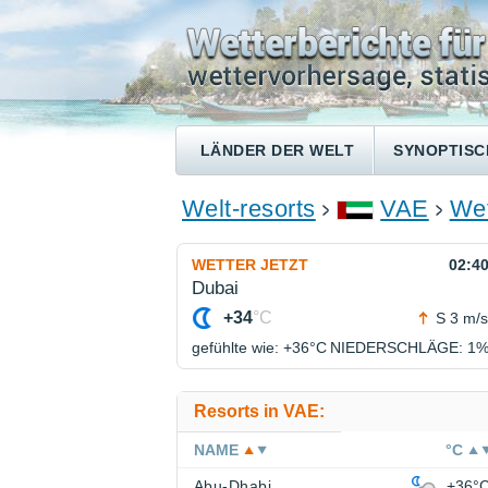
LÄNDER DER WELT
SYNOPTISC
Welt-resorts
VAE
Wet
WETTER JETZT
02:4
Dubai
+34
°C
S 3 m/s
gefühlte wie: +36°
C
NIEDERSCHLÄGE
: 1
Resorts in VAE:
NAME
°C
Abu-Dhabi
+36°