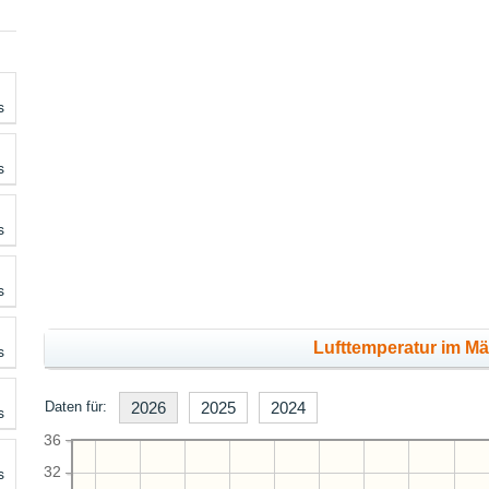
s
s
s
s
Lufttemperatur im Mä
s
Daten für:
2026
2025
2024
s
36
32
s