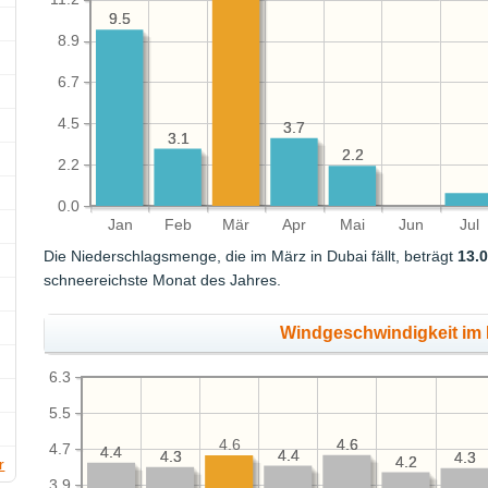
9.5
9.5
8.9
6.7
4.5
3.7
3.7
3.1
3.1
2.2
2.2
2.2
0.0
Jan
Feb
Mär
Apr
Mai
Jun
Jul
Die Niederschlagsmenge, die im März in Dubai fällt, beträgt
13.
schneereichste Monat des Jahres.
Windgeschwindigkeit im 
6.3
5.5
4.6
4.6
4.6
4.7
4.4
4.4
4.4
4.4
4.3
4.3
4.3
4.3
4.2
4.2
r
3.9