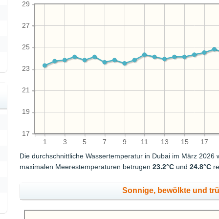
29
27
25
23
21
19
17
1
3
5
7
9
11
13
15
17
Die durchschnittliche Wassertemperatur in Dubai im März 2026
maximalen Meerestemperaturen betrugen
23.2°C
und
24.8°C
re
Sonnige, bewölkte und tr