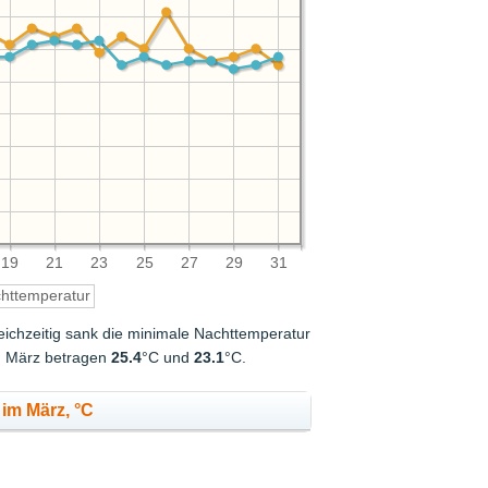
19
21
23
25
27
29
31
httemperatur
eichzeitig sank die minimale Nachttemperatur
im März betragen
25.4
°C und
23.1
°C.
im März, °C