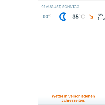
09 AUGUST, SONNTAG
NW
35
°
C
00
00
5 m/
Wetter in verschiedenen
Jahreszeiten: